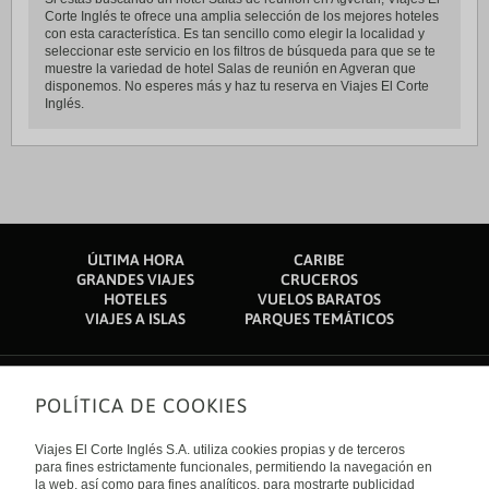
Corte Inglés te ofrece una amplia selección de los mejores hoteles
con esta característica. Es tan sencillo como elegir la localidad y
seleccionar este servicio en los filtros de búsqueda para que se te
muestre la variedad de hotel Salas de reunión en Agveran que
disponemos. No esperes más y haz tu reserva en Viajes El Corte
Inglés.
ÚLTIMA HORA
CARIBE
GRANDES VIAJES
CRUCEROS
HOTELES
VUELOS BARATOS
VIAJES A ISLAS
PARQUES TEMÁTICOS
POLÍTICA DE COOKIES
Sobre nosotros
Quiénes somos
Viajes El Corte Inglés S.A. utiliza cookies propias y de terceros
Financiación
Enlaces de interés
para fines estrictamente funcionales, permitiendo la navegación en
Sostenibilidad
la web, así como para fines analíticos, para mostrarte publicidad