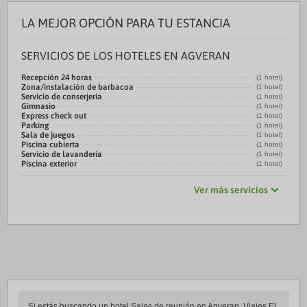
LA MEJOR OPCIÓN PARA TU ESTANCIA
SERVICIOS DE LOS HOTELES EN AGVERAN
Recepción 24 horas
(1 hotel)
Zona/instalación de barbacoa
(1 hotel)
Servicio de conserjería
(1 hotel)
Gimnasio
(1 hotel)
Express check out
(1 hotel)
Parking
(1 hotel)
Sala de juegos
(1 hotel)
Piscina cubierta
(1 hotel)
Servicio de lavandería
(1 hotel)
Piscina exterior
(1 hotel)
Ver más servicios
Si estás buscando un hotel Salas de reunión en Agveran, Viajes El