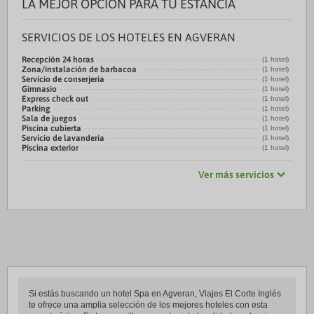
LA MEJOR OPCIÓN PARA TU ESTANCIA
SERVICIOS DE LOS HOTELES EN AGVERAN
Recepción 24 horas
(1 hotel)
Zona/instalación de barbacoa
(1 hotel)
Servicio de conserjería
(1 hotel)
Gimnasio
(1 hotel)
Express check out
(1 hotel)
Parking
(1 hotel)
Sala de juegos
(1 hotel)
Piscina cubierta
(1 hotel)
Servicio de lavandería
(1 hotel)
Piscina exterior
(1 hotel)
Ver más servicios
Si estás buscando un hotel Spa en Agveran, Viajes El Corte Inglés
te ofrece una amplia selección de los mejores hoteles con esta