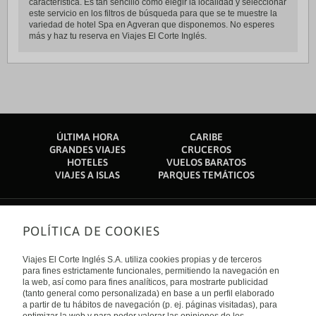
característica. Es tan sencillo como elegir la localidad y seleccionar
este servicio en los filtros de búsqueda para que se te muestre la
variedad de hotel Spa en Agveran que disponemos. No esperes
más y haz tu reserva en Viajes El Corte Inglés.
ÚLTIMA HORA
CARIBE
GRANDES VIAJES
CRUCEROS
HOTELES
VUELOS BARATOS
VIAJES A ISLAS
PARQUES TEMÁTICOS
POLÍTICA DE COOKIES
Sobre nosotros
Quiénes somos
Viajes El Corte Inglés S.A. utiliza cookies propias y de terceros
Financiación
Enlaces de interés
para fines estrictamente funcionales, permitiendo la navegación en
Sostenibilidad
la web, así como para fines analíticos, para mostrarte publicidad
Turismo accesible
(tanto general como personalizada) en base a un perfil elaborado
Guías de viaje
Tarjeta El Corte Inglés
a partir de tu hábitos de navegación (p. ej. páginas visitadas), para
Catálogos
Trabaja con nosotros
Internacional