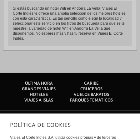
Si estás buscando un hotel Wifi en Andorra La Vella, Viajes El
Corte Inglés te ofrece una amplia selección de los mejores hoteles
con esta característica. Es tan sencillo como elegir la localidad y
seleccionar este servicio en los filtros de búsqueda para que se te
muestre la variedad de hotel Wifi en Andorra La Vella que
disponemos. No esperes más y haz tu reserva en Viajes El Corte
Inglés.
ÚLTIMA HORA
CARIBE
GRANDES VIAJES
CRUCEROS
HOTELES
VUELOS BARATOS
VIAJES A ISLAS
PARQUES TEMÁTICOS
POLÍTICA DE COOKIES
Sobre nosotros
Quiénes somos
Viajes El Corte Inglés S.A. utiliza cookies propias y de terceros