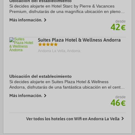
Ubicación del establecimiento
Si decides alojarte en Hotel Starc by Pierre & Vacances
Premium, disfrutarás de una magnífica ubicación en pleno
centro de Andorra la Vella, a solo diez minutos a pie de Spa
Más información.
desde
Caldea y Centro comercial ...
42
€
Suites Plaza Hotel & Wellness Andorra
Andorra La Vella, Andorra.
Ubicación del establecimiento
Si decides alojarte en Suites Plaza Hotel & Wellness
Andorra, disfrutarás de una fantástica ubicación en el centro
de Andorra la Vella, a solo 4 min a pie de Casa de la Vall y a
Más información.
desde
5 de Sant Esteve Church. ...
46
€
Ver todos los hoteles con Wifi en Andorra La Vella