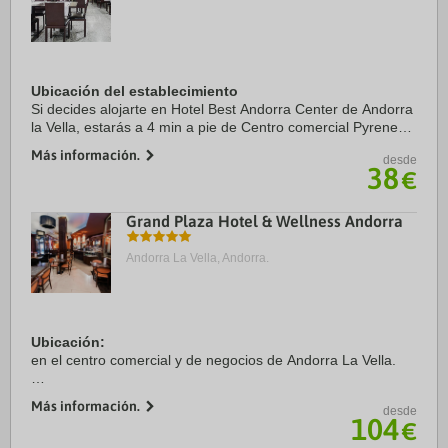
Ubicación del establecimiento
Si decides alojarte en Hotel Best Andorra Center de Andorra
la Vella, estarás a 4 min a pie de Centro comercial Pyrenees
en Andorra y a 2 min en coche de Spa Caldea. Además,
Más información.
desde
este hotel sostenible se ...
38
€
Grand Plaza Hotel & Wellness Andorra
Andorra La Vella, Andorra.
Ubicación:
en el centro comercial y de negocios de Andorra La Vella.
Habitaciones:
Más información.
desde
dispone de 90 habitaciones equipadas con baño con
104
€
secador de pelo y grifería termostática, teléfono, TV vía