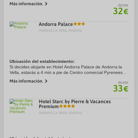
Centro comercial Pyrenees en Andorra y Spa Caldea.
Más información.
desde
Además, este hotel para familias se ...
32
€
Andorra Palace
Andorra La Vella, Andorra.
Ubicación del establecimiento:
Si decides alojarte en Hotel Andorra Palace de Andorra la
Vella, estarás a 4 min a pie de Centro comercial Pyrenees
en Andorra y a 15 de Spa Caldea. Además, este hotel para
Más información.
desde
familias se encuentra a 15,5 km ...
33
€
Hotel Starc by Pierre & Vacances
Premium
Andorra La Vella, Andorra.