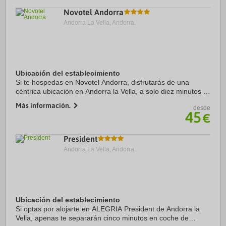
satélite de plasma con ...
Novotel Andorra
Andorra La Vella, Andorra.
Ubicación del establecimiento
Si te hospedas en Novotel Andorra, disfrutarás de una
céntrica ubicación en Andorra la Vella, a solo diez minutos a
pie de Centro comercial Pyrenees en Andorra y Plaza del
Más información.
desde
Pueblo. Además, este hotel para ...
45
€
President
Andorra La Vella, Andorra.
Ubicación del establecimiento
Si optas por alojarte en ALEGRIA President de Andorra la
Vella, apenas te separarán cinco minutos en coche de