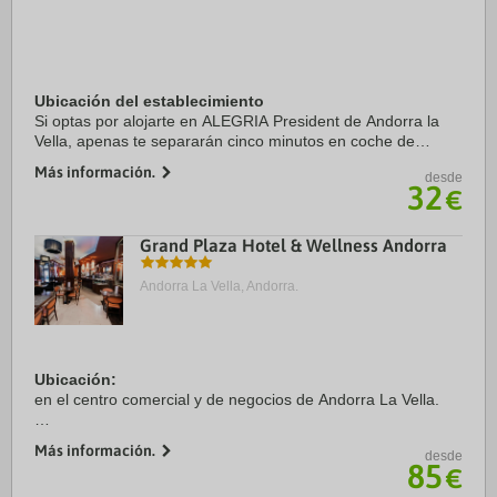
Ubicación del establecimiento
Si optas por alojarte en ALEGRIA President de Andorra la
Vella, apenas te separarán cinco minutos en coche de
Centro comercial Pyrenees en Andorra y Spa Caldea.
Más información.
desde
Además, este hotel para familias se ...
32
€
Grand Plaza Hotel & Wellness Andorra
Andorra La Vella, Andorra.
Ubicación:
en el centro comercial y de negocios de Andorra La Vella.
Habitaciones:
Más información.
desde
dispone de 90 habitaciones equipadas con baño con
85
€
secador de pelo y grifería termostática, teléfono, TV vía