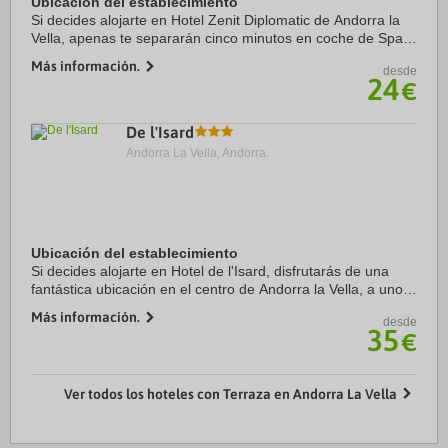
Ubicación del establecimiento
Si decides alojarte en Hotel Zenit Diplomatic de Andorra la
Vella, apenas te separarán cinco minutos en coche de Spa
Caldea y Centro comercial Pyrenees en Andorra. Además,
Más información.
desde
este hotel se encuentra a 12,6 km ...
24
€
De l'Isard
Andorra La Vella, Andorra.
Ubicación del establecimiento
Si decides alojarte en Hotel de l'Isard, disfrutarás de una
fantástica ubicación en el centro de Andorra la Vella, a unos
pasos de Centro comercial Pyrenees en Andorra y a solo
Más información.
desde
cinco minutos en coche de ...
35
€
Ver todos los hoteles con Terraza en Andorra La Vella