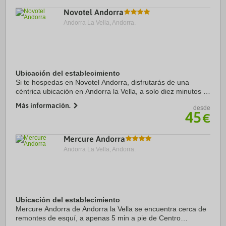
satélite de plasma con ...
Novotel Andorra
Andorra La Vella, Andorra.
Ubicación del establecimiento
Si te hospedas en Novotel Andorra, disfrutarás de una
céntrica ubicación en Andorra la Vella, a solo diez minutos a
pie de Centro comercial Pyrenees en Andorra y Plaza del
Más información.
desde
Pueblo. Además, este hotel para ...
45
€
Mercure Andorra
Andorra La Vella, Andorra.
Ubicación del establecimiento
Mercure Andorra de Andorra la Vella se encuentra cerca de
remontes de esquí, a apenas 5 min a pie de Centro