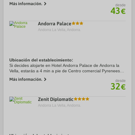
comercial Pyrenees en Andorra y a solo 8 min de Plaza del
Más información.
desde
Pueblo. Además, este hotel con spa se ...
43
€
Andorra Palace
Andorra La Vella, Andorra.
Ubicación del establecimiento:
Si decides alojarte en Hotel Andorra Palace de Andorra la
Vella, estarás a 4 min a pie de Centro comercial Pyrenees
en Andorra y a 15 de Spa Caldea. Además, este hotel para
Más información.
desde
familias se encuentra a 15,5 km ...
32
€
Zenit Diplomatic
Andorra La Vella, Andorra.