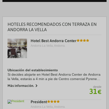
HOTELES RECOMENDADOS CON TERRAZA EN
ANDORRA LA VELLA
Hotel Best Andorra Center
Andorra La Vella, Andorra.
Ubicación del establecimiento
Si decides alojarte en Hotel Best Andorra Center de Andorra
la Vella, estarás a 4 min a pie de Centro comercial Pyrenees
en Andorra y a 2 min en coche de Spa Caldea. Además,
Más información.
desde
este hotel sostenible se ...
31
€
President
Andorra La Vella, Andorra.