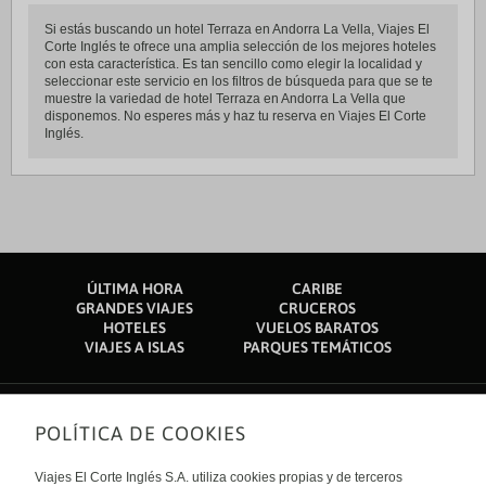
Si estás buscando un hotel Terraza en Andorra La Vella, Viajes El
Corte Inglés te ofrece una amplia selección de los mejores hoteles
con esta característica. Es tan sencillo como elegir la localidad y
seleccionar este servicio en los filtros de búsqueda para que se te
muestre la variedad de hotel Terraza en Andorra La Vella que
disponemos. No esperes más y haz tu reserva en Viajes El Corte
Inglés.
ÚLTIMA HORA
CARIBE
GRANDES VIAJES
CRUCEROS
HOTELES
VUELOS BARATOS
VIAJES A ISLAS
PARQUES TEMÁTICOS
POLÍTICA DE COOKIES
Sobre nosotros
Quiénes somos
Viajes El Corte Inglés S.A. utiliza cookies propias y de terceros