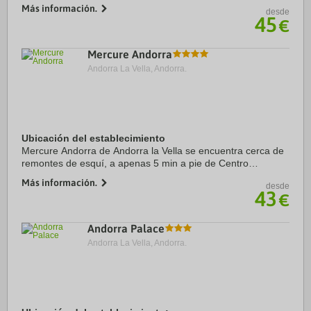
pie de Centro comercial Pyrenees en Andorra y Plaza del
Más información.
desde
Pueblo. Además, este hotel para ...
45
€
Mercure Andorra
Andorra La Vella, Andorra.
Ubicación del establecimiento
Mercure Andorra de Andorra la Vella se encuentra cerca de
remontes de esquí, a apenas 5 min a pie de Centro
comercial Pyrenees en Andorra y a solo 8 min de Plaza del
Más información.
desde
Pueblo. Además, este hotel con spa se ...
43
€
Andorra Palace
Andorra La Vella, Andorra.