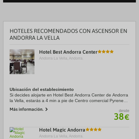
HOTELES RECOMENDADOS CON ASCENSOR EN
ANDORRA LA VELLA
Hotel Best Andorra Center
Andorra La Vella, Andorra.
Ubicación del establecimiento
Si decides alojarte en Hotel Best Andorra Center de Andorra
la Vella, estarás a 4 min a pie de Centro comercial Pyrenees
en Andorra y a 2 min en coche de Spa Caldea. Además,
Más información.
desde
este hotel sostenible se ...
38
€
Hotel Magic Andorra
Andorra La Vella, Andorra.