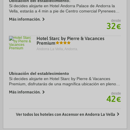
Ubicación del establecimiento:
Si decides alojarte en Hotel Andorra Palace de Andorra la
Vella, estarás a 4 min a pie de Centro comercial Pyrenees
en Andorra y a 15 de Spa Caldea. Además, este hotel para
Más información.
desde
familias se encuentra a 15,5 km ...
32
€
Hotel Starc by Pierre & Vacances
Premium
Andorra La Vella, Andorra.
Ubicación del establecimiento
Si decides alojarte en Hotel Starc by Pierre & Vacances
Premium, disfrutarás de una magnífica ubicación en pleno
centro de Andorra la Vella, a solo diez minutos a pie de Spa
Más información.
desde
Caldea y Centro comercial ...
42
€
Ver todos los hoteles con Ascensor en Andorra La Vella