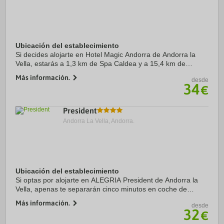
Ubicación del establecimiento
Si decides alojarte en Hotel Magic Andorra de Andorra la
Vella, estarás a 1,3 km de Spa Caldea y a 15,4 km de
Naturland. Además, este hotel se encuentra a 16,5 km de
Más información.
desde
Estación de esquí de Pal-Arinsal y a ...
34
€
President
Andorra La Vella, Andorra.
Ubicación del establecimiento
Si optas por alojarte en ALEGRIA President de Andorra la
Vella, apenas te separarán cinco minutos en coche de
Centro comercial Pyrenees en Andorra y Spa Caldea.
Más información.
desde
Además, este hotel para familias se ...
32
€