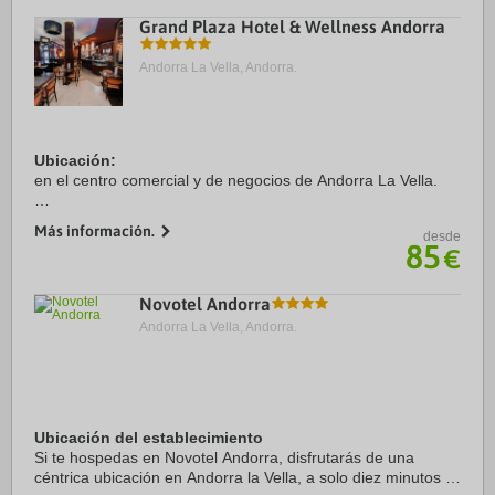
Grand Plaza Hotel & Wellness Andorra
Andorra La Vella, Andorra.
Ubicación:
en el centro comercial y de negocios de Andorra La Vella.
Habitaciones:
Más información.
desde
dispone de 90 habitaciones equipadas con baño con
85
€
secador de pelo y grifería termostática, teléfono, TV vía
satélite de plasma con ...
Novotel Andorra
Andorra La Vella, Andorra.
Ubicación del establecimiento
Si te hospedas en Novotel Andorra, disfrutarás de una
céntrica ubicación en Andorra la Vella, a solo diez minutos a