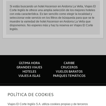
Si estás buscando un hotel Ascensor en Andorra La Vella, Viajes El
Corte Inglés te ofrece una amplia selección de los mejores hoteles
con esta característica. Es tan sencillo como elegir la localidad y
seleccionar este servicio en los filtros de búsqueda para que se te
muestre la variedad de hotel Ascensor en Andorra La Vella que
disponemos. No esperes más y haz tu reserva en Viajes El Corte
Inglés.
ÚLTIMA HORA
CARIBE
GRANDES VIAJES
CRUCEROS
HOTELES
VUELOS BARATOS
VIAJES A ISLAS
PARQUES TEMÁTICOS
POLÍTICA DE COOKIES
Sobre nosotros
Quiénes somos
Viajes El Corte Inglés S.A. utiliza cookies propias y de terceros