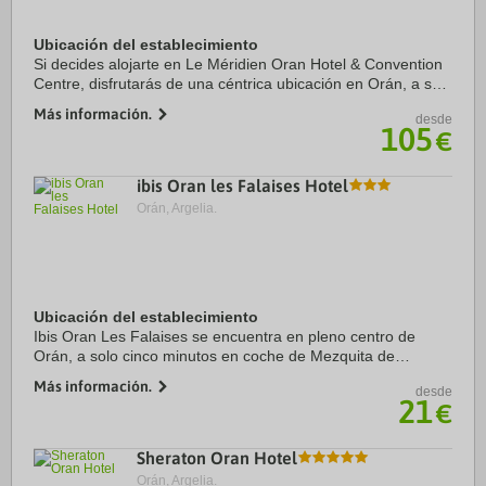
Ubicación del establecimiento
Si decides alojarte en Le Méridien Oran Hotel & Convention
Centre, disfrutarás de una céntrica ubicación en Orán, a solo
4 min en coche de Mezquita de Abdelhamid Ben Badis y 6
Más información.
desde
min de Musée National Ahmed ...
105
€
ibis Oran les Falaises Hotel
Orán, Argelia.
Ubicación del establecimiento
Ibis Oran Les Falaises se encuentra en pleno centro de
Orán, a solo cinco minutos en coche de Mezquita de
Abdelhamid Ben Badis y Musée National Ahmed Zabana.
Más información.
desde
Además, este hotel se encuentra a 4,2 km de ...
21
€
Sheraton Oran Hotel
Orán, Argelia.