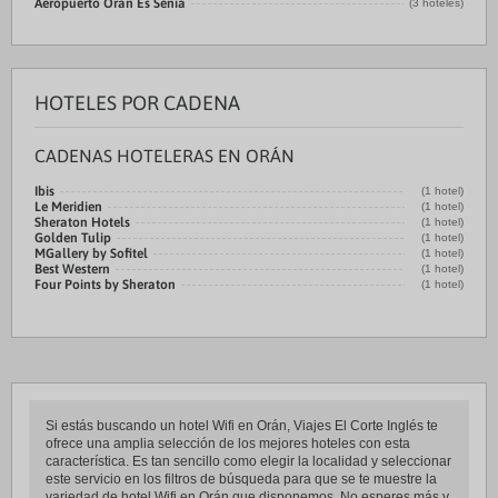
Aeropuerto Oran Es Sénia
(3 hoteles)
HOTELES POR CADENA
CADENAS HOTELERAS EN ORÁN
Ibis
(1 hotel)
Le Meridien
(1 hotel)
Sheraton Hotels
(1 hotel)
Golden Tulip
(1 hotel)
MGallery by Sofitel
(1 hotel)
Best Western
(1 hotel)
Four Points by Sheraton
(1 hotel)
Si estás buscando un hotel Wifi en Orán, Viajes El Corte Inglés te
ofrece una amplia selección de los mejores hoteles con esta
característica. Es tan sencillo como elegir la localidad y seleccionar
este servicio en los filtros de búsqueda para que se te muestre la
variedad de hotel Wifi en Orán que disponemos. No esperes más y