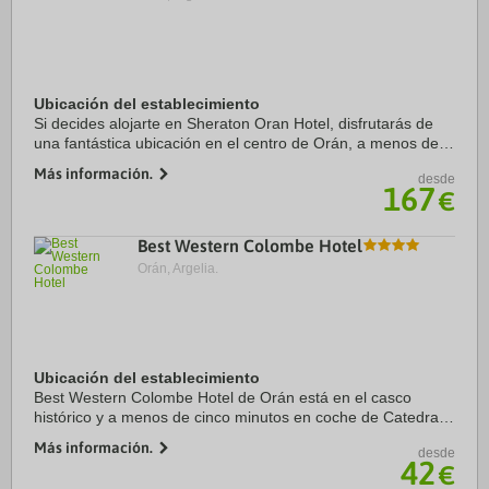
Ubicación del establecimiento
Si decides alojarte en Sheraton Oran Hotel, disfrutarás de
una fantástica ubicación en el centro de Orán, a menos de
15 minutos en coche de Mezquita de Abdelhamid Ben Badis
Más información.
desde
y Catedral del Sagrado Corazón. ...
167
€
Best Western Colombe Hotel
Orán, Argelia.
Ubicación del establecimiento
Best Western Colombe Hotel de Orán está en el casco
histórico y a menos de cinco minutos en coche de Catedral
del Sagrado Corazón y Plaza del 1 de Noviembre. Además,
Más información.
desde
este hotel de 4 estrellas se encuentra ...
42
€