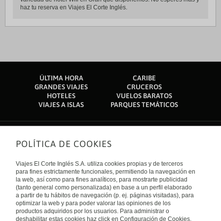
haz tu reserva en Viajes El Corte Inglés.
ÚLTIMA HORA
CARIBE
GRANDES VIAJES
CRUCEROS
HOTELES
VUELOS BARATOS
VIAJES A ISLAS
PARQUES TEMÁTICOS
POLÍTICA DE COOKIES
Sobre nosotros
Quiénes somos
Viajes El Corte Inglés S.A. utiliza cookies propias y de terceros
Financiación
Enlaces de interés
para fines estrictamente funcionales, permitiendo la navegación en
Sostenibilidad
la web, así como para fines analíticos, para mostrarte publicidad
Turismo accesible
(tanto general como personalizada) en base a un perfil elaborado
Guías de viaje
Tarjeta El Corte Inglés
a partir de tu hábitos de navegación (p. ej. páginas visitadas), para
Catálogos
Trabaja con nosotros
Internacional
optimizar la web y para poder valorar las opiniones de los
Auto check-in
El Corte Inglés
productos adquiridos por los usuarios. Para administrar o
Condiciones Generales
Canal Ético
deshabilitar estas cookies haz click en Configuración de Cookies.
Política de privacidad
España