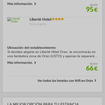
Orán, a menos de cinco minutos en coche de Mezquita de
Más información.
desde
Abdelhamid Ben Badis y Musée National ...
95
€
Liberté Hotel
Orán, Argelia.
Ubicación del establecimiento
Si decides alojarte en Liberté Hôtel Oran, te encontrarás en
una fantástica zona de Orán (USTO) y apenas te separarán
cinco minutos en coche de Mezquita de Abdelhamid Ben
Más información.
desde
Badis y Musée National Ahmed ...
66
€
Ver todos los hoteles con Wifi en Orán
LA MEJOR OPCIÓN PARA TU ESTANCIA