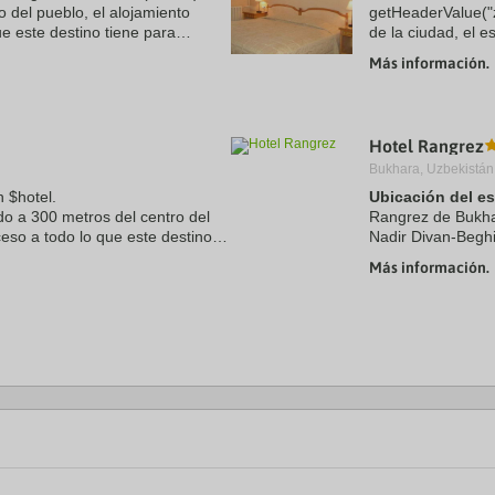
 del pueblo, el alojamiento
getHeaderValue("z
ue este destino tiene para
de la ciudad, el e
el aeropuerto a 5. 1 km. Hay ...
que este destino t
Más información.
fácil ...
Hotel Rangrez
Bukhara, Uzbekistán
 $hotel.
Ubicación del e
o a 300 metros del centro del
Rangrez de Bukha
cceso a todo lo que este destino
Nadir Divan-Begh
ncontrarán el aeropuerto a 6. 0
Además, este hote
Más información.
y a 2,2 km de ...