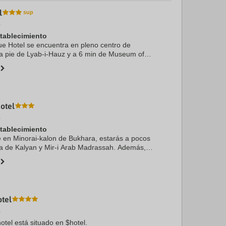
l
.
stablecimiento
e Hotel se encuentra en pleno centro de
a pie de Lyab-i-Hauz y a 6 min de Museum of
 hotel se encuentra a 0,6 km de Minarete de
 de Char ...
otel
.
stablecimiento
te en Minorai-kalon de Bukhara, estarás a pocos
a de Kalyan y Mir-i Arab Madrassah. Además,
uentra a 0,8 km de Fortaleza de Ark y a 0,8 km
otel
.
otel está situado en $hotel.