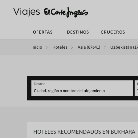
OFERTAS
DESTINOS
CRUCEROS
Inicio
Hoteles
Asia (87641)
Uzbekistán (1
Destino
N
fo
to
in
wi
th
ca
HOTELES RECOMENDADOS EN BUKHARA
a
se