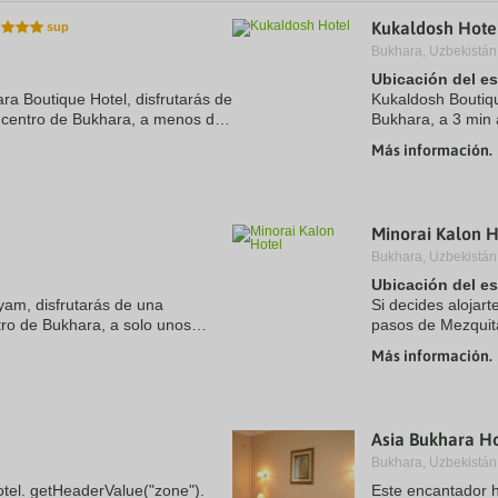
a
Kukaldosh Hote
te.
date.
ress
Press
Bukhara, Uzbekistán
e
the
Ubicación del e
estion
question
ara Boutique Hotel, disfrutarás de
Kukaldosh Boutiqu
ark
mark
o centro de Bukhara, a menos de
Bukhara, a 3 min 
ey
key
uz y Maghoki-Attar. Además, este
Art. Además, este
to
Más información.
t
get
Kalyan y a 0,7 km
e
the
eyboard
keyboard
ortcuts
shortcuts
r
for
Minorai Kalon H
hanging
changing
Bukhara, Uzbekistán
tes.
dates.
Ubicación del e
yam, disfrutarás de una
Si decides alojar
tro de Bukhara, a solo unos
pasos de Mezquit
Abdul Aziz Khan Medressa.
este hotel se enc
Más información.
..
de Mezquita de ...
Asia Bukhara H
Bukhara, Uzbekistán
otel. getHeaderValue("zone").
Este encantador h