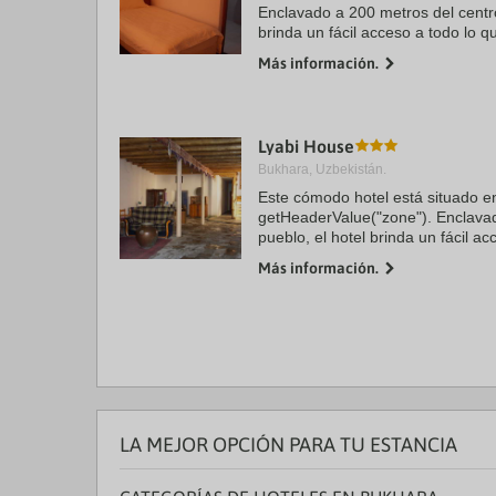
Enclavado a 200 metros del centro
brinda un fácil acceso a todo lo q
ofrecer. Los clientes encontrarán 
Más información.
Lyabi House
Bukhara, Uzbekistán.
Este cómodo hotel está situado en
getHeaderValue("zone"). Enclavad
pueblo, el hotel brinda un fácil a
tiene para ofrecer. Los viajeros e
Más información.
km. Hay un ...
LA MEJOR OPCIÓN PARA TU ESTANCIA