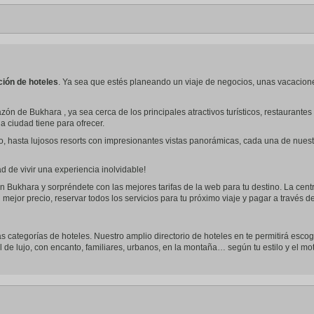
ción de hoteles
. Ya sea que estés planeando un viaje de negocios, unas vacacion
zón de Bukhara , ya sea cerca de los principales atractivos turísticos, restaurant
la ciudad tiene para ofrecer.
o, hasta lujosos resorts con impresionantes vistas panorámicas, cada una de nues
 de vivir una experiencia inolvidable!
n Bukhara y sorpréndete con las mejores tarifas de la web para tu destino. La centr
 mejor precio, reservar todos los servicios para tu próximo viaje y pagar a través 
as categorías de hoteles. Nuestro amplio directorio de hoteles en te permitirá escog
l de lujo, con encanto, familiares, urbanos, en la montaña… según tu estilo y el mot