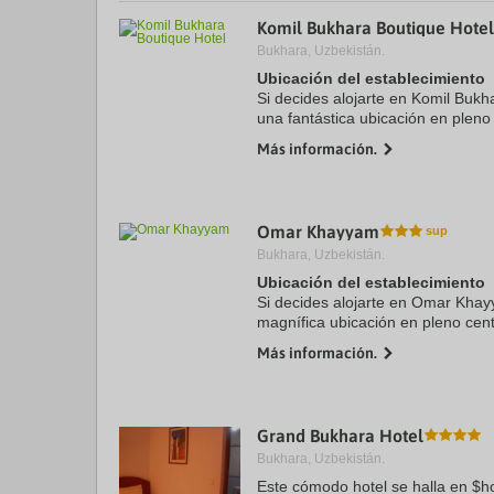
a
Komil Bukhara Boutique Hotel
da
Bukhara, Uzbekistán.
P
th
Ubicación del establecimiento
qu
Si decides alojarte en Komil Bukh
m
una fantástica ubicación en plen
k
cinco minutos a pie de Lyab-i-Ha
to
Más información.
hotel se ...
ge
th
k
sh
fo
Omar Khayyam
c
Bukhara, Uzbekistán.
da
Ubicación del establecimiento
Si decides alojarte en Omar Khay
magnífica ubicación en pleno cen
pasos de Mir-i-Arab Medressa y 
Más información.
Además, este hotel se encuentra .
Grand Bukhara Hotel
Bukhara, Uzbekistán.
Este cómodo hotel se halla en $h