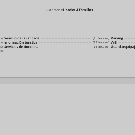
Hoteles 4 Estrellas
(20 hoteles)
Servicio de lavandería
Parking
es)
(15 hoteles)
Información turística
Wifi
es)
(14 hoteles)
Servicios de tintorería
Guardaequipaj
es)
(12 hoteles)
es)