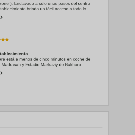
one"). Enclavado a sólo unos pasos del centro
stablecimiento brinda un fácil acceso a todo lo
iene para ofrecer. Los visitantes gozarán de un
.
stablecimiento
ra está a menos de cinco minutos en coche de
i Madrasah y Estadio Markaziy de Bukhoro.
l se encuentra a 1,6 km de Chor-Minor (puerta)