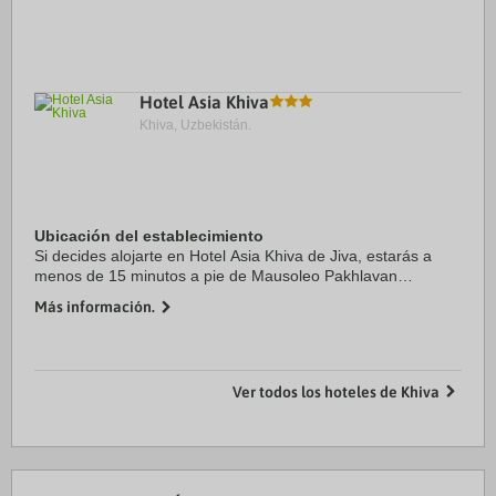
Hotel Asia Khiva
Khiva, Uzbekistán.
Ubicación del establecimiento
Si decides alojarte en Hotel Asia Khiva de Jiva, estarás a
menos de 15 minutos a pie de Mausoleo Pakhlavan
Makhmud y Minarete y mezquita Islam Khodja. Además,
Más información.
este hotel se encuentra a 0,7 km de ...
Ver todos los hoteles de Khiva