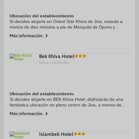
Ubicación del establecimiento
Si decides alojarte en Orient Star Khiva de Jiva, estarás a
menos de diez minutos a pie de Mezquita de Djuma y
Minarete y mezquita Islam Khodja. Además, este hotel se
Más información.
encuentra a 0,4 km de Kafta-Minor ...
Bek Khiva Hotel
Khiva, Uzbekistán.
Ubicación del establecimiento
Si decides alojarte en BEK Khiva Hotel, disfrutarás de una
fantástica ubicación en pleno centro de Jiva, a menos de
diez minutos a pie de Palacio de Piedra y Alla Kuki Khan
Más información.
Madrasah. Además, este hotel se ...
Islambek Hotel