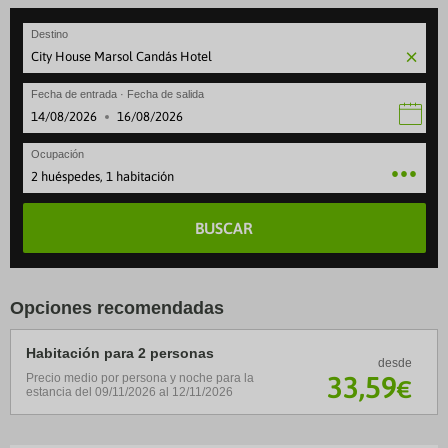
Destino
Fecha de entrada · Fecha de salida
·
Ocupación
2 huéspedes, 1 habitación
BUSCAR
Opciones recomendadas
Habitación para 2 personas
desde
33
,59
Precio medio por persona y noche para la
€
estancia del 09/11/2026 al 12/11/2026