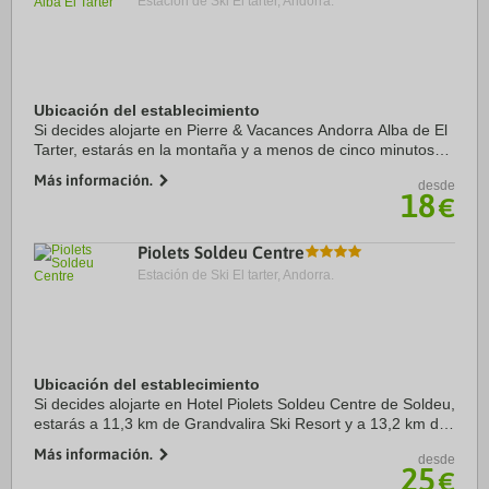
Estación de Ski El tarter, Andorra.
Ubicación del establecimiento
Si decides alojarte en Pierre & Vacances Andorra Alba de El
Tarter, estarás en la montaña y a menos de cinco minutos
en coche de Estación de esquí Grandvalira y Estación de
Más información.
desde
esquí GrandValira. Además, este ...
18
€
Piolets Soldeu Centre
Estación de Ski El tarter, Andorra.
Ubicación del establecimiento
Si decides alojarte en Hotel Piolets Soldeu Centre de Soldeu,
estarás a 11,3 km de Grandvalira Ski Resort y a 13,2 km de
Mirador Roc del Quer. Además, este hotel de esquí se
Más información.
desde
encuentra a 17 km de Spa Caldea ...
25
€