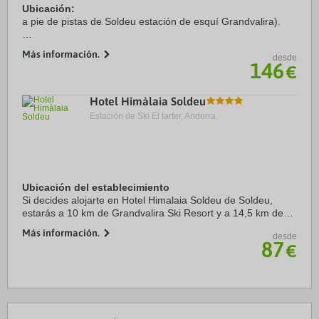
Ubicación:
a pie de pistas de Soldeu estación de esquí Grandvalira).
Habitaciones:
Más información.
desde
dispone de 120 habitaciones junior suite con balcón y vista a
146
€
la montaña, equipadas con cama king size ó 2 camas, baño
con bañera ...
Hotel Himàlaia Soldeu
Estación de Ski El tarter, Andorra.
Ubicación del establecimiento
Si decides alojarte en Hotel Himalaia Soldeu de Soldeu,
estarás a 10 km de Grandvalira Ski Resort y a 14,5 km de
Mirador Roc del Quer. Además, este hotel de esquí se
Más información.
desde
encuentra a 18,3 km de Spa Caldea y a ...
87
€