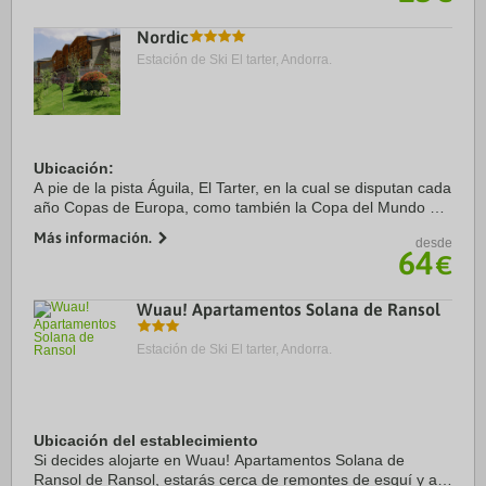
Nordic
Estación de Ski El tarter, Andorra.
Ubicación:
A pie de la pista Águila, El Tarter, en la cual se disputan cada
año Copas de Europa, como también la Copa del Mundo de
esquí alpino en 2016. El hotel está ubicado a 10 m de la
Más información.
desde
telesilla y a 200 m esquiando del ...
64
€
Wuau! Apartamentos Solana de Ransol
Estación de Ski El tarter, Andorra.
Ubicación del establecimiento
Si decides alojarte en Wuau! Apartamentos Solana de
Ransol de Ransol, estarás cerca de remontes de esquí y a