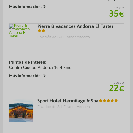
menos de cinco minutos en coche de Estación de esquí
Más información.
desde
Grandvalira y Estación de esquí ...
35
€
Pierre & Vacances Andorra El Tarter
Estación de Ski El tarter, Andorra.
Puntos de Interés:
Centro Ciudad:Andorra 16.4 kms
Más información.
desde
22
€
Sport Hotel Hermitage & Spa
Estación de Ski El tarter, Andorra.