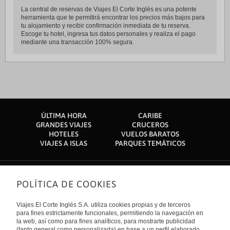
La central de reservas de Viajes El Corte Inglés es una potente
herramienta que te permitirá encontrar los precios más bajos para
tu alojamiento y recibir confirmación inmediata de tu reserva.
Escoge tu hotel, ingresa tus datos personales y realiza el pago
mediante una transacción 100% segura.
ÚLTIMA HORA
CARIBE
GRANDES VIAJES
CRUCEROS
HOTELES
VUELOS BARATOS
VIAJES A ISLAS
PARQUES TEMÁTICOS
POLÍTICA DE COOKIES
Sobre nosotros
Quiénes somos
Viajes El Corte Inglés S.A. utiliza cookies propias y de terceros
Financiación
Enlaces de interés
para fines estrictamente funcionales, permitiendo la navegación en
Sostenibilidad
la web, así como para fines analíticos, para mostrarte publicidad
Turismo accesible
(tanto general como personalizada) en base a un perfil elaborado