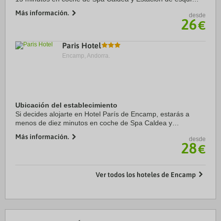
Grandvalira. Además, este hotel de esquí se encuentra a 11
Más información.
desde
km de Mirador Roc del Quer y a 12,2 ...
26
€
Paris Hotel
Encamp, Andorra.
Ubicación del establecimiento
Si decides alojarte en Hotel París de Encamp, estarás a
menos de diez minutos en coche de Spa Caldea y
Engolasters Lake-Les Pardines Path. Además, este hotel de
Más información.
desde
esquí se encuentra a 3,7 km de Estación de ...
28
€
Ver todos los hoteles de Encamp