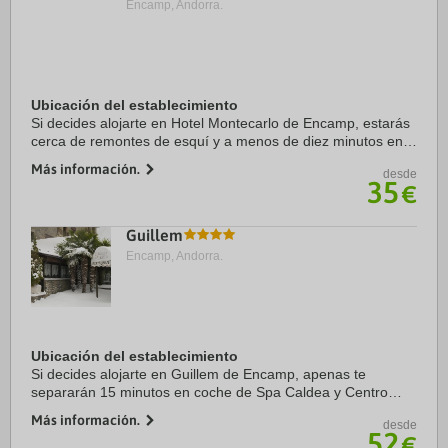
Encamp, Andorra.
Ubicación del establecimiento
Si decides alojarte en Hotel Montecarlo de Encamp, estarás
cerca de remontes de esquí y a menos de diez minutos en
coche de Estación de esquí Grandvalira y Spa Caldea.
Más información.
desde
Además, este hotel se encuentra a 6 ...
35
€
Guillem
Encamp, Andorra.
Ubicación del establecimiento
Si decides alojarte en Guillem de Encamp, apenas te
separarán 15 minutos en coche de Spa Caldea y Centro
comercial Pyrenees en Andorra. Además, este hotel se
Más información.
desde
encuentra a 12,7 km de Estación de esquí de ...
52
€