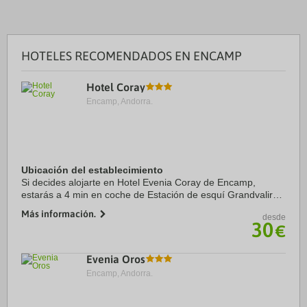
HOTELES RECOMENDADOS EN ENCAMP
Hotel Coray
Encamp, Andorra.
Ubicación del establecimiento
Si decides alojarte en Hotel Evenia Coray de Encamp,
estarás a 4 min en coche de Estación de esquí Grandvalira y
a 7 de Spa Caldea. Además, este hotel de esquí se
Más información.
desde
encuentra a 7,4 km de Centro comercial ...
30
€
Evenia Oros
Encamp, Andorra.