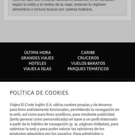
según tu estilo y el motivo de tu viaje; reservar tu régimen
alimenticio o incluso buscar por cadena hotelera.
ÚLTIMA HORA
CARIBE
GRANDES VIAJES
CRUCEROS
HOTELES
VUELOS BARATOS
VIAJES A ISLAS
PARQUES TEMÁTICOS
POLÍTICA DE COOKIES
Sobre nosotros
Quiénes somos
Viajes El Corte Inglés S.A. utiliza cookies propias y de terceros
Financiación
Enlaces de interés
para fines estrictamente funcionales, permitiendo la navegación en
Sostenibilidad
la web, así como para fines analíticos, para mostrarte publicidad
Turismo accesible
(tanto general como personalizada) en base a un perfil elaborado
Guías de viaje
Tarjeta El Corte Inglés
a partir de tu hábitos de navegación (p. ej. páginas visitadas), para
Catálogos
Trabaja con nosotros
Internacional
optimizar la web y para poder valorar las opiniones de los
Auto check-in
El Corte Inglés
productos adquiridos por los usuarios. Para administrar o
Condiciones Generales