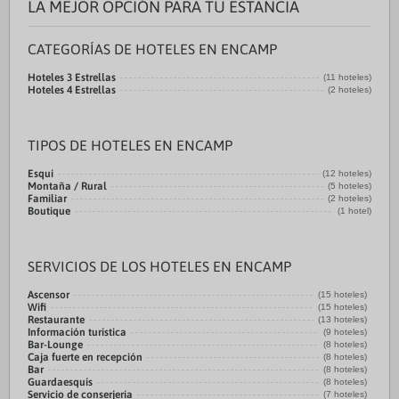
LA MEJOR OPCIÓN PARA TU ESTANCIA
CATEGORÍAS DE HOTELES EN ENCAMP
Hoteles 3 Estrellas
(11 hoteles)
Hoteles 4 Estrellas
(2 hoteles)
TIPOS DE HOTELES EN ENCAMP
Esquí
(12 hoteles)
Montaña / Rural
(5 hoteles)
Familiar
(2 hoteles)
Boutique
(1 hotel)
SERVICIOS DE LOS HOTELES EN ENCAMP
Ascensor
(15 hoteles)
Wifi
(15 hoteles)
Restaurante
(13 hoteles)
Información turística
(9 hoteles)
Bar-Lounge
(8 hoteles)
Caja fuerte en recepción
(8 hoteles)
Bar
(8 hoteles)
Guardaesquís
(8 hoteles)
Servicio de conserjería
(7 hoteles)