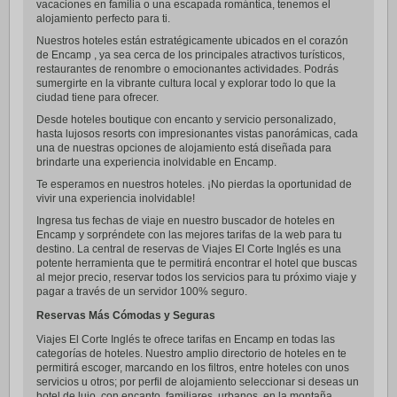
vacaciones en familia o una escapada romántica, tenemos el
alojamiento perfecto para ti.
Nuestros hoteles están estratégicamente ubicados en el corazón
de Encamp , ya sea cerca de los principales atractivos turísticos,
restaurantes de renombre o emocionantes actividades. Podrás
sumergirte en la vibrante cultura local y explorar todo lo que la
ciudad tiene para ofrecer.
Desde hoteles boutique con encanto y servicio personalizado,
hasta lujosos resorts con impresionantes vistas panorámicas, cada
una de nuestras opciones de alojamiento está diseñada para
brindarte una experiencia inolvidable en Encamp.
Te esperamos en nuestros hoteles. ¡No pierdas la oportunidad de
vivir una experiencia inolvidable!
Ingresa tus fechas de viaje en nuestro buscador de hoteles en
Encamp y sorpréndete con las mejores tarifas de la web para tu
destino. La central de reservas de Viajes El Corte Inglés es una
potente herramienta que te permitirá encontrar el hotel que buscas
al mejor precio, reservar todos los servicios para tu próximo viaje y
pagar a través de un servidor 100% seguro.
Reservas Más Cómodas y Seguras
Viajes El Corte Inglés te ofrece tarifas en Encamp en todas las
categorías de hoteles. Nuestro amplio directorio de hoteles en te
permitirá escoger, marcando en los filtros, entre hoteles con unos
servicios u otros; por perfil de alojamiento seleccionar si deseas un
hotel de lujo, con encanto, familiares, urbanos, en la montaña…