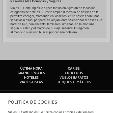
Reservas Más Cómodas y Seguras
Viajes El Corte Inglés te ofrece tarifas en Agveran en todas las
categorías de hoteles. Nuestro amplio directorio de hoteles en te
permitirá escoger, marcando en los filtros, entre hoteles con unos
servicios u otros; por perfil de alojamiento seleccionar si deseas un
hotel de lujo, con encanto, familiares, urbanos, en la montaña…
según tu estilo y el motivo de tu viaje; reservar tu régimen
alimenticio o incluso buscar por cadena hotelera.
ÚLTIMA HORA
CARIBE
GRANDES VIAJES
CRUCEROS
HOTELES
VUELOS BARATOS
VIAJES A ISLAS
PARQUES TEMÁTICOS
POLÍTICA DE COOKIES
Sobre nosotros
Quiénes somos
Viajes El Corte Inglés S.A. utiliza cookies propias y de terceros