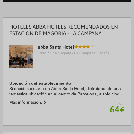
HOTELES ABBA HOTELS RECOMENDADOS EN
ESTACIÓN DE MAGORIA - LA CAMPANA
abba Sants Hotel
Estación de Magoria - La Campana, España.
Ubicación del establecimiento
Si decides alojarte en Abba Sants Hotel, disfrutarás de una
fantástica ubicación en el centro de Barcelona, a solo cinco
minutos en coche de La Rambla y Plaza de Catalunya.
Más información.
desde
Además, este hotel de lujo se ...
64
€