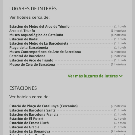
LUGARES DE INTERÉS
Ver hoteles cerca de:
Estación de Metro del Arco de Triunfo
(1 hotel)
Arco del Triunfo
(3 hoteles)
Museo Arqueológico de Cataluña
(4 hoteles)
Estación de Badal
(1 hotel)
Estación de Metro de La Barceloneta
(1 hotel)
Playa de la Barceloneta
(1 hotel)
Museo Contemporáneo de Arte de Barcelona
(3 hoteles)
Catedral de Barcelona
(3 hoteles)
Estación de Arco de Triunfo
(1 hotel)
Museo de Cera de Barcelona
(3 hoteles)
Ver más lugares de intéres
ESTACIONES
Ver hoteles cerca de:
Estació de Plaça de Catalunya (Cercanias)
(2 hoteles)
Estación de Barcelona Sants
(1 hotel)
Estación de Barcelona Francia
(1 hotel)
Estación de El Putxet
(1 hotel)
Estación de Ernest Lluch
(1 hotel)
Estación de Gracia
(1 hotel)
Estación de La Bonanova
(2 hoteles)