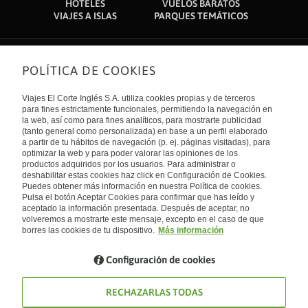
HOTELES
VUELOS BARATOS
VIAJES A ISLAS
PARQUES TEMÁTICOS
POLÍTICA DE COOKIES
Sobre nosotros
Quiénes somos
Viajes El Corte Inglés S.A. utiliza cookies propias y de terceros
Financiación
Enlaces de interés
para fines estrictamente funcionales, permitiendo la navegación en
Sostenibilidad
la web, así como para fines analíticos, para mostrarte publicidad
Turismo accesible
(tanto general como personalizada) en base a un perfil elaborado
Guías de viaje
Tarjeta El Corte Inglés
a partir de tu hábitos de navegación (p. ej. páginas visitadas), para
Catálogos
Trabaja con nosotros
Internacional
optimizar la web y para poder valorar las opiniones de los
Auto check-in
El Corte Inglés
productos adquiridos por los usuarios. Para administrar o
Condiciones Generales
Canal Ético
deshabilitar estas cookies haz click en Configuración de Cookies.
Política de privacidad
España
Política de cookies
Puedes obtener más información en nuestra Política de cookies.
Accesibilidad
Pulsa el botón Aceptar Cookies para confirmar que has leído y
Empresas/ Grupos
aceptado la información presentada. Después de aceptar, no
Visita nuestro blog
volveremos a mostrarte este mensaje, excepto en el caso de que
borres las cookies de tu dispositivo.
Más información
Blog de Viajes el Corte inglés
Configuración de cookies
RECHAZARLAS TODAS