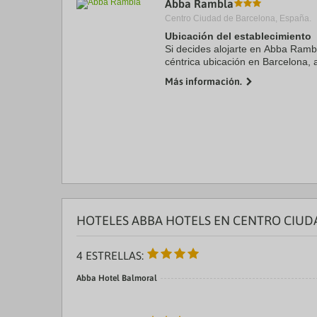
Abba Rambla
a
Centro Ciudad de Barcelona, España.
da
P
Ubicación del establecimiento
th
Si decides alojarte en Abba Ramb
qu
céntrica ubicación en Barcelona, 
m
Gato del Raval y a 10 minutos a 
k
Más información.
Además, este ...
to
ge
th
k
sh
fo
c
da
HOTELES ABBA HOTELS EN CENTRO CIUD
4 ESTRELLAS:
Abba Hotel Balmoral