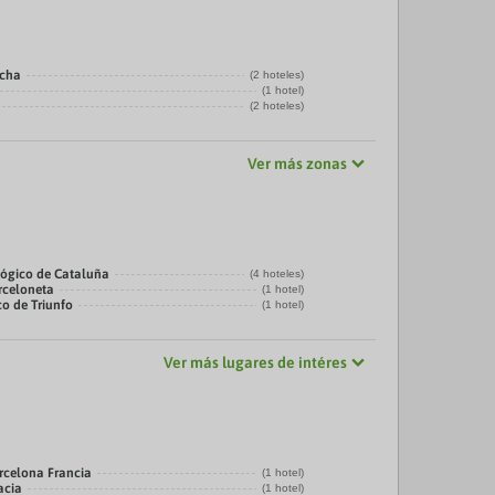
echa
(2 hoteles)
(1 hotel)
(2 hoteles)
Ver más zonas
ógico de Cataluña
(4 hoteles)
rceloneta
(1 hotel)
co de Triunfo
(1 hotel)
Ver más lugares de intéres
rcelona Francia
(1 hotel)
acia
(1 hotel)