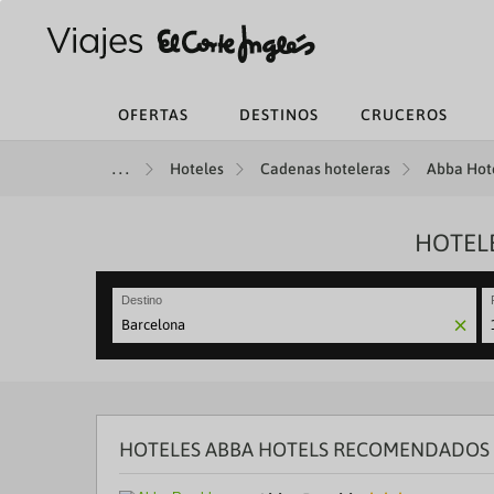
OFERTAS
DESTINOS
CRUCEROS
Hoteles
Cadenas hoteleras
Abba Hote
HOTEL
Destino
N
fo
to
in
wi
th
HOTELES ABBA HOTELS RECOMENDADOS 
ca
a
se