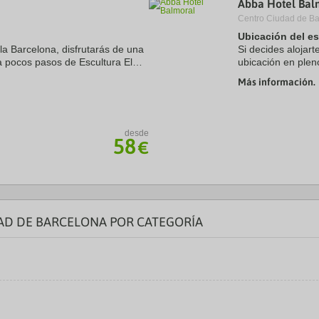
Abba Hotel Bal
a
Centro Ciudad de Ba
te.
date.
ress
Press
Ubicación del e
e
the
la Barcelona, disfrutarás de una
Si decides alojart
estion
question
a pocos pasos de Escultura El
ubicación en plen
ark
mark
pie de Mercado de la Boquería.
de Casa Milà y Pa
ey
key
Más información.
encuentra a ...
to
t
get
e
the
eyboard
keyboard
desde
ortcuts
shortcuts
58
€
r
for
hanging
changing
tes.
dates.
AD DE BARCELONA POR CATEGORÍA