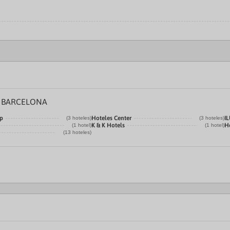
E BARCELONA
p
Hoteles Center
I
(3 hoteles)
(3 hoteles)
K & K Hotels
H
(1 hotel)
(1 hotel)
(13 hoteles)