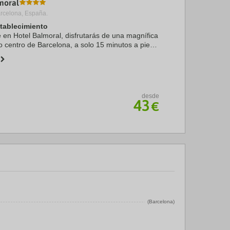
moral
rcelona, España.
stablecimiento
e en Hotel Balmoral, disfrutarás de una magnífica
o centro de Barcelona, a solo 15 minutos a pie
seo de Gracia. Además, este hotel con spa se
desde
43
€
(Barcelona)