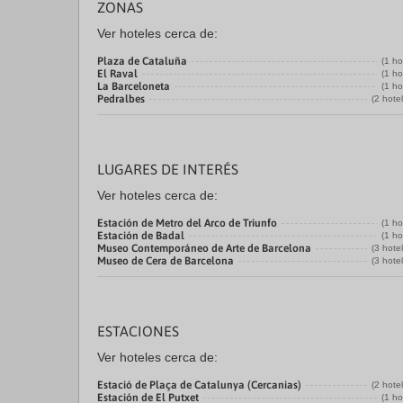
ZONAS
Ver hoteles cerca de:
Plaza de Cataluña
(1 ho
El Raval
(1 ho
La Barceloneta
(1 ho
Pedralbes
(2 hote
LUGARES DE INTERÉS
Ver hoteles cerca de:
Estación de Metro del Arco de Triunfo
(1 ho
Estación de Badal
(1 ho
Museo Contemporáneo de Arte de Barcelona
(3 hote
Museo de Cera de Barcelona
(3 hote
ESTACIONES
Ver hoteles cerca de:
Estació de Plaça de Catalunya (Cercanias)
(2 hote
Estación de El Putxet
(1 ho