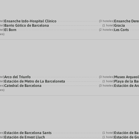
Ensanche Izdo-Hospital Clínico
Ensanche Der
tel)
(3 hoteles)
Barrio Gótico de Barcelona
Gracia
tel)
(1 hotel)
El Born
Les Corts
tel)
(2 hoteles)
les)
Arco del Triunfo
Museo Arqueol
tel)
(3 hoteles)
Estación de Metro de La Barceloneta
Playa de la Ba
tel)
(1 hotel)
Catedral de Barcelona
Estación de Ar
les)
(3 hoteles)
les)
Estación de Barcelona Sants
Estación de Ba
les)
(1 hotel)
Estación de Ernest Lluch
Estación de Gr
tel)
(1 hotel)