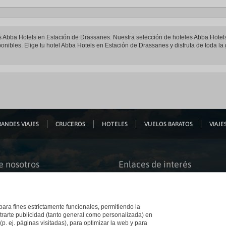
eles Abba Hotels en Estación de Drassanes. Nuestra selección de hoteles Abba Hote
onibles. Elige tu hotel Abba Hotels en Estación de Drassanes y disfruta de toda la
ANDES VIAJES
CRUCEROS
HOTELES
VUELOS BARATOS
VIAJES
e nosotros
Enlaces de interés
s somos
Guías de viaje
iación
Catálogos
bilidad
Auto check-in
o accesible
Condiciones Generales
 para fines estrictamente funcionales, permitiendo la
 El Corte Inglés
Política de privacidad
trarte publicidad (tanto general como personalizada) en
a con nosotros
Política de cookies
(p. ej. páginas visitadas), para optimizar la web y para