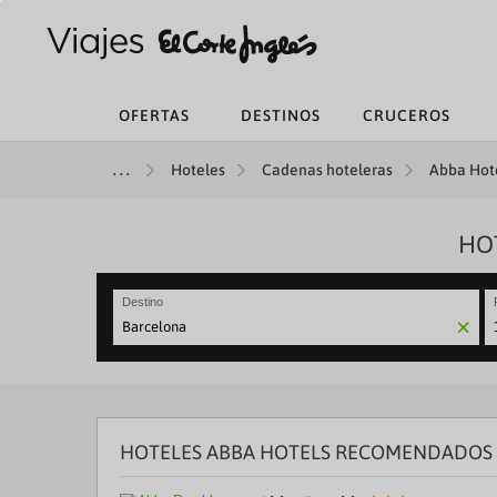
OFERTAS
DESTINOS
CRUCEROS
Hoteles
Cadenas hoteleras
Abba Hote
HOT
Destino
N
fo
to
in
wi
th
HOTELES ABBA HOTELS RECOMENDADOS 
ca
a
se