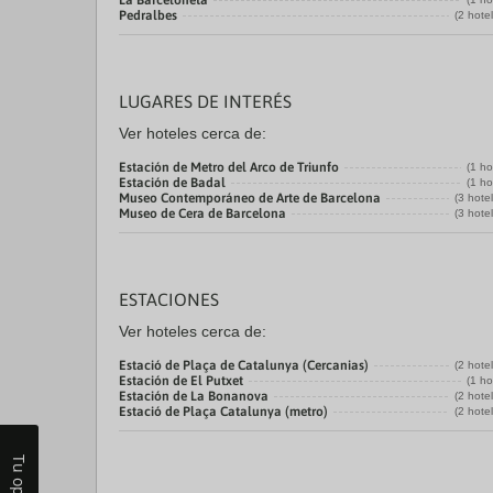
La Barceloneta
Pedralbes
(2 hote
LUGARES DE INTERÉS
Ver hoteles cerca de:
Estación de Metro del Arco de Triunfo
(1 ho
Estación de Badal
(1 ho
Museo Contemporáneo de Arte de Barcelona
(3 hote
Museo de Cera de Barcelona
(3 hote
ESTACIONES
Ver hoteles cerca de:
Estació de Plaça de Catalunya (Cercanias)
(2 hote
Estación de El Putxet
(1 ho
Estación de La Bonanova
(2 hote
Estació de Plaça Catalunya (metro)
(2 hote