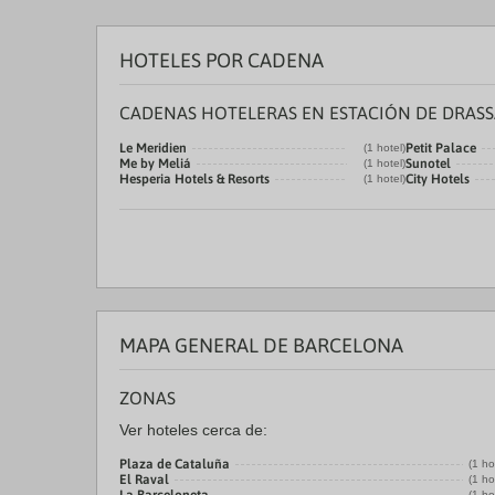
HOTELES POR CADENA
CADENAS HOTELERAS EN ESTACIÓN DE DRAS
Le Meridien
Petit Palace
(1 hotel)
Me by Meliá
Sunotel
(1 hotel)
Hesperia Hotels & Resorts
City Hotels
(1 hotel)
MAPA GENERAL DE BARCELONA
ZONAS
Ver hoteles cerca de:
Plaza de Cataluña
(1 ho
El Raval
(1 ho
(1 ho