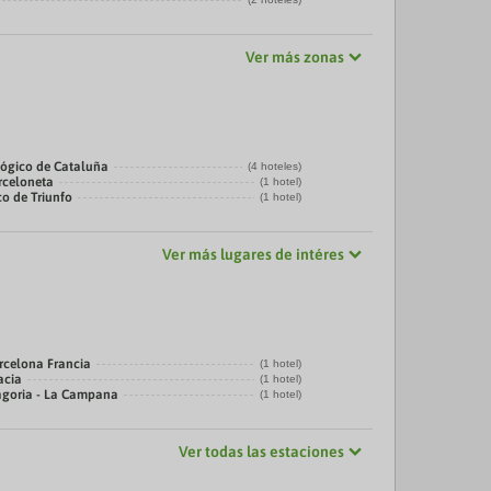
Ver más zonas
ógico de Cataluña
(4 hoteles)
rceloneta
(1 hotel)
co de Triunfo
(1 hotel)
Ver más lugares de intéres
rcelona Francia
(1 hotel)
acia
(1 hotel)
agoria - La Campana
(1 hotel)
Ver todas las estaciones