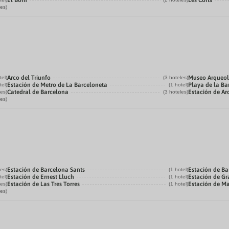
El Born
Les Corts
les)
Arco del Triunfo
Museo Arqueol
tel)
(3 hoteles)
Estación de Metro de La Barceloneta
Playa de la Ba
tel)
(1 hotel)
Catedral de Barcelona
Estación de Ar
les)
(3 hoteles)
les)
Estación de Barcelona Sants
Estación de Ba
les)
(1 hotel)
Estación de Ernest Lluch
Estación de Gr
tel)
(1 hotel)
Estación de Las Tres Torres
Estación de M
les)
(1 hotel)
les)