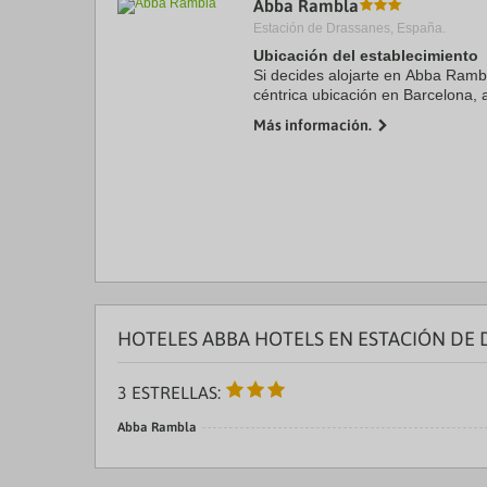
Abba Rambla
a
Estación de Drassanes, España.
da
P
Ubicación del establecimiento
th
Si decides alojarte en Abba Ramb
qu
céntrica ubicación en Barcelona, 
m
Gato del Raval y a 10 minutos a 
k
Más información.
Además, este ...
to
ge
th
k
sh
fo
c
da
HOTELES ABBA HOTELS EN ESTACIÓN DE
3 ESTRELLAS:
Abba Rambla