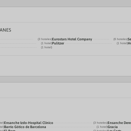
SANES
Eurostars Hotel Company
Se
(3 hoteles)
(6 hoteles)
Pulitzer
H
(1 hotel)
(1 hotel)
(1 hotel)
Ensanche Izdo-Hospital Clínico
Ensanche Der
tel)
(3 hoteles)
Barrio Gótico de Barcelona
Gracia
tel)
(1 hotel)
tel)
(2 hoteles)