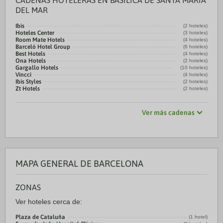
CADENAS HOTELERAS EN BASILICA DE SANTA MARIA
DEL MAR
Ibis
(2 hoteles)
Hoteles Center
(3 hoteles)
Room Mate Hotels
(4 hoteles)
Barceló Hotel Group
(6 hoteles)
Best Hotels
(4 hoteles)
Ona Hotels
(2 hoteles)
Gargallo Hotels
(10 hoteles)
Vincci
(4 hoteles)
Ibis Styles
(2 hoteles)
Zt Hotels
(2 hoteles)
Ver más cadenas
MAPA GENERAL DE BARCELONA
ZONAS
Ver hoteles cerca de:
Plaza de Cataluña
(1 hotel)