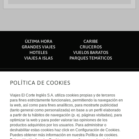
ÚLTIMA HORA
CARIBE
GRANDES VIAJES
CRUCEROS
HOTELES
VUELOS BARATOS
VIAJES A ISLAS
PARQUES TEMÁTICOS
POLÍTICA DE COOKIES
Sobre nosotros
Quiénes somos
Viajes El Corte Inglés S.A. utiliza cookies propias y de terceros
Financiación
Enlaces de interés
para fines estrictamente funcionales, permitiendo la navegación en
Sostenibilidad
la web, así como para fines analíticos, para mostrarte publicidad
Turismo accesible
(tanto general como personalizada) en base a un perfil elaborado
Guías de viaje
Tarjeta El Corte Inglés
a partir de tu hábitos de navegación (p. ej. páginas visitadas), para
Catálogos
Trabaja con nosotros
Internacional
optimizar la web y para poder valorar las opiniones de los
Auto check-in
El Corte Inglés
productos adquiridos por los usuarios. Para administrar o
Condiciones Generales
Canal Ético
deshabilitar estas cookies haz click en Configuración de Cookies.
Política de privacidad
España
Política de cookies
Puedes obtener más información en nuestra Política de cookies.