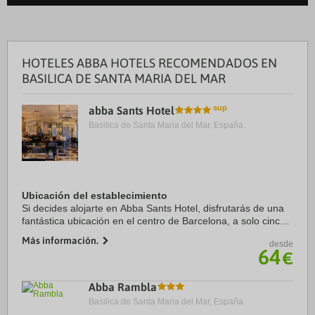
HOTELES ABBA HOTELS RECOMENDADOS EN
BASILICA DE SANTA MARIA DEL MAR
abba Sants Hotel
Basilica de Santa Maria del Mar, España.
Ubicación del establecimiento
Si decides alojarte en Abba Sants Hotel, disfrutarás de una
fantástica ubicación en el centro de Barcelona, a solo cinco
minutos en coche de La Rambla y Plaza de Catalunya.
Más información.
desde
Además, este hotel de lujo se ...
64
€
Abba Rambla
Basilica de Santa Maria del Mar, España.