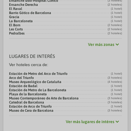
Ensanche Izdo-Hospital Clínico
(3 hoteles)
Ensanche Derecha
(2 hoteles)
El Raval
(1 hotel)
Barrio Gótico de Barcelona
(1 hotel)
Gracia
(1 hotel)
La Barceloneta
(1 hotel)
El Born
(2 hoteles)
Les Corts
(2 hoteles)
Pedralbes
(2 hoteles)
Ver más zonas
LUGARES DE INTERÉS
Ver hoteles cerca de:
Estación de Metro del Arco de Triunfo
(1 hotel)
Arco del Triunfo
(3 hoteles)
Museo Arqueológico de Cataluña
(4 hoteles)
Estación de Badal
(1 hotel)
Estación de Metro de La Barceloneta
(1 hotel)
Playa de la Barceloneta
(1 hotel)
Museo Contemporáneo de Arte de Barcelona
(3 hoteles)
Catedral de Barcelona
(3 hoteles)
Estación de Arco de Triunfo
(1 hotel)
Museo de Cera de Barcelona
(3 hoteles)
Ver más lugares de intéres