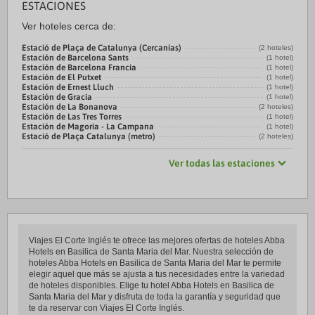
ESTACIONES
Ver hoteles cerca de:
Estació de Plaça de Catalunya (Cercanias)
(2 hoteles)
Estación de Barcelona Sants
(1 hotel)
Estación de Barcelona Francia
(1 hotel)
Estación de El Putxet
(1 hotel)
Estación de Ernest Lluch
(1 hotel)
Estación de Gracia
(1 hotel)
Estación de La Bonanova
(2 hoteles)
Estación de Las Tres Torres
(1 hotel)
Estación de Magoria - La Campana
(1 hotel)
Estació de Plaça Catalunya (metro)
(2 hoteles)
Ver todas las estaciones
Viajes El Corte Inglés te ofrece las mejores ofertas de hoteles Abba
Hotels en Basilica de Santa Maria del Mar. Nuestra selección de
hoteles Abba Hotels en Basilica de Santa Maria del Mar te permite
elegir aquel que más se ajusta a tus necesidades entre la variedad
de hoteles disponibles. Elige tu hotel Abba Hotels en Basilica de
Santa Maria del Mar y disfruta de toda la garantía y seguridad que
te da reservar con Viajes El Corte Inglés.