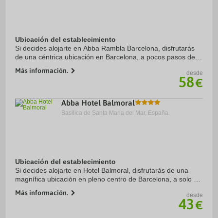
Ubicación del establecimiento
Si decides alojarte en Abba Rambla Barcelona, disfrutarás
de una céntrica ubicación en Barcelona, a pocos pasos de
Escultura El Gato del Raval y a 10 minutos a pie de Mercado
Más información.
desde
de la Boquería. Además, este ...
58
€
Abba Hotel Balmoral
Basilica de Santa Maria del Mar, España.
Ubicación del establecimiento
Si decides alojarte en Hotel Balmoral, disfrutarás de una
magnífica ubicación en pleno centro de Barcelona, a solo 15
minutos a pie de Casa Milà y Paseo de Gracia. Además,
Más información.
desde
este hotel con spa se encuentra a ...
43
€