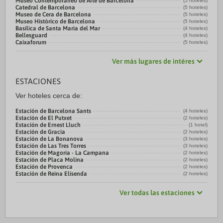
Museo Contemporáneo de Arte de Barcelona
(5 hoteles)
Catedral de Barcelona
(5 hoteles)
Museo de Cera de Barcelona
(5 hoteles)
Museo Histórico de Barcelona
(5 hoteles)
Basilica de Santa Maria del Mar
(4 hoteles)
Bellesguard
(4 hoteles)
Caixaforum
(5 hoteles)
Ver más lugares de intéres
ESTACIONES
Ver hoteles cerca de:
Estación de Barcelona Sants
(4 hoteles)
Estación de El Putxet
(2 hoteles)
Estación de Ernest Lluch
(1 hotel)
Estación de Gracia
(2 hoteles)
Estación de La Bonanova
(3 hoteles)
Estación de Las Tres Torres
(3 hoteles)
Estación de Magoria - La Campana
(2 hoteles)
Estación de Placa Molina
(2 hoteles)
Estación de Provenca
(2 hoteles)
Estación de Reina Elisenda
(2 hoteles)
Ver todas las estaciones