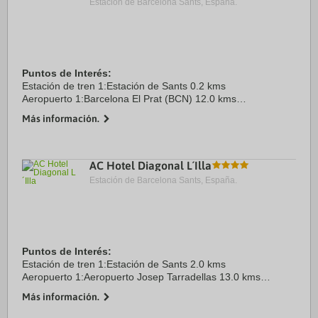
Estación de Barcelona Sants, España.
Puntos de Interés:
Estación de tren 1:Estación de Sants 0.2 kms
Aeropuerto 1:Barcelona El Prat (BCN) 12.0 kms
Puerto:Puerto de Barcelona 8.5 kms
Más información.
Centro Ciudad:Barcelona Centro 3.5 kms
Recinto ferial 1:Fira Monjuic Congress ...
AC Hotel Diagonal L´Illa
Estación de Barcelona Sants, España.
Puntos de Interés:
Estación de tren 1:Estación de Sants 2.0 kms
Aeropuerto 1:Aeropuerto Josep Tarradellas 13.0 kms
Puerto:Puerto de Barcelona 8.0 kms
Más información.
Centro Ciudad:Plaza Cataluña 4.0 kms
Recinto ferial 1:Fira Barcelona Gran ...