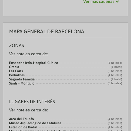
Ver más cadenas
MAPA GENERAL DE BARCELONA
ZONAS
Ver hoteles cerca de:
Ensanche Izdo-Hospital Clínico
(3 hoteles)
Gracia
(1 hotel)
Les Corts
(2 hoteles)
Pedralbes
(4 hoteles)
Sagrada Familia
(1 hotel)
Sants - Montjuic
(5 hoteles)
LUGARES DE INTERÉS
Ver hoteles cerca de:
Arco del Triunfo
(4 hoteles)
Museo Arqueológico de Cataluña
(5 hoteles)
Estación de Badal
(4 hoteles)