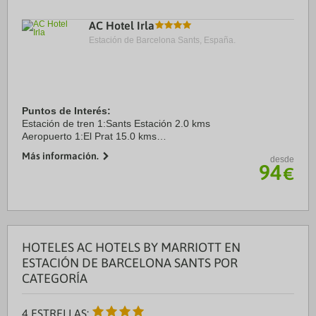
AC Hotel Irla
Estación de Barcelona Sants, España.
Puntos de Interés:
Estación de tren 1:Sants Estación 2.0 kms
Aeropuerto 1:El Prat 15.0 kms
Puerto:El port de Barcelona 9.0 kms
Más información.
desde
Centro Ciudad:Paseo de Gracia 1.0 kms
94
€
Recinto ferial 1:Fira L´Hospitalet 7.0 kms
Recinto ferial ...
HOTELES AC HOTELS BY MARRIOTT EN
ESTACIÓN DE BARCELONA SANTS POR
CATEGORÍA
4 ESTRELLAS: