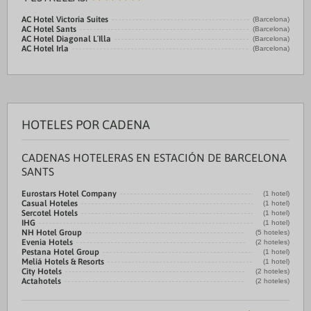
AC Hotel Victoria Suites
(Barcelona)
AC Hotel Sants
(Barcelona)
AC Hotel Diagonal L´Illa
(Barcelona)
AC Hotel Irla
(Barcelona)
HOTELES POR CADENA
CADENAS HOTELERAS EN ESTACIÓN DE BARCELONA
SANTS
Eurostars Hotel Company
(1 hotel)
Casual Hoteles
(1 hotel)
Sercotel Hotels
(1 hotel)
IHG
(1 hotel)
NH Hotel Group
(5 hoteles)
Evenia Hotels
(2 hoteles)
Pestana Hotel Group
(1 hotel)
Meliá Hotels & Resorts
(1 hotel)
City Hotels
(2 hoteles)
Actahotels
(2 hoteles)