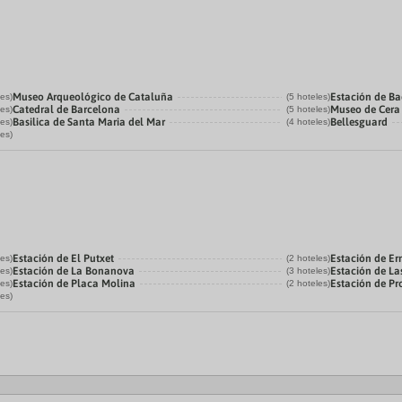
Museo Arqueológico de Cataluña
Estación de B
les)
(5 hoteles)
Catedral de Barcelona
Museo de Cera
les)
(5 hoteles)
Basilica de Santa Maria del Mar
Bellesguard
les)
(4 hoteles)
les)
Estación de El Putxet
Estación de Er
les)
(2 hoteles)
Estación de La Bonanova
Estación de Las
les)
(3 hoteles)
Estación de Placa Molina
Estación de P
les)
(2 hoteles)
les)