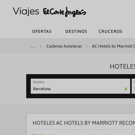
OFERTAS
DESTINOS
CRUCEROS
Cadenas hoteleras
AC Hotels by Marriott (
HOTELES
Destino
N
fo
to
in
wi
th
HOTELES AC HOTELS BY MARRIOTT REC
ca
a
se