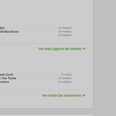
adal
(4 hoteles)
 de Barcelona
(5 hoteles)
(4 hoteles)
Ver más lugares de intéres
nest Lluch
(1 hotel)
 Tres Torres
(3 hoteles)
rovenca
(2 hoteles)
Ver todas las estaciones