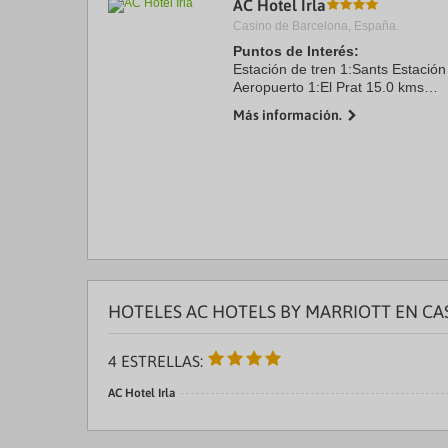
AC Hotel Irla
a
Casino de Barcelona, España.
da
P
Puntos de Interés:
th
Estación de tren 1:Sants Estación
qu
Aeropuerto 1:El Prat 15.0 kms
m
Puerto:El port de Barcelona 9.0 
k
Más información.
Centro Ciudad:Paseo de Gracia 1
to
Recinto ferial 1:Fira L´Hospitalet 
ge
Recinto ferial ...
th
k
sh
fo
c
da
HOTELES AC HOTELS BY MARRIOTT EN C
4 ESTRELLAS:
AC Hotel Irla