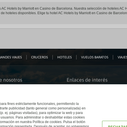
les AC Hotels by Marriott en Casino de Barcelona. Nuestra selección de hoteles AC H
de hoteles disponibles. Elige tu hotel AC Hotels by Marriott en Casino de Barcelona
ANDES VIAJES
CRUCEROS
HOTELES
VUELOS BARATOS
VIAJES
e nosotros
Enlaces de interés
s somos
Guías de viaje
iación
Catálogos
bilidad
Auto check-in
o accesible
Condiciones Generales
 para fines estrictamente funcionales, permitiendo la
 El Corte Inglés
Política de privacidad
trarte publicidad (tanto general como personalizada) en
a con nosotros
Política de cookies
(p. ej. páginas visitadas), para optimizar la web y para
e Inglés
Accesibilidad
 usuarios. Para administrar o deshabilitar estas cookies
Ético
Empresas/ Grupos
ormación en nuestra Política de cookies. Pulsa el botón
nformación presentada. Después de aceptar, no volveremos