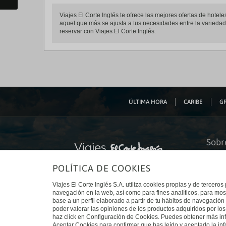
Viajes El Corte Inglés te ofrece las mejores ofertas de hote
aquel que más se ajusta a tus necesidades entre la variedad 
reservar con Viajes El Corte Inglés.
ÚLTIMA HORA
CARIBE
GR
Sobr
Quiéne
POLÍTICA DE COOKIES
Financ
Sosteni
Turism
Viajes El Corte Inglés S.A. utiliza cookies propias y de terceros
Tarjeta
navegación en la web, así como para fines analíticos, para mos
Trabaj
base a un perfil elaborado a partir de tu hábitos de navegación 
El Cort
poder valorar las opiniones de los productos adquiridos por los
Canal 
haz click en Configuración de Cookies. Puedes obtener más inf
Aceptar Cookies para confirmar que has leído y aceptado la i