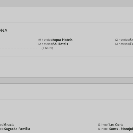
ONA
Aqua Hotels
Se
(6 hoteles)
(2 hoteles)
Sb Hotels
E
(2 hoteles)
(3 hoteles)
(1 hotel)
Gracia
Les Corts
les)
(1 hotel)
Sagrada Familia
Sants - Montju
les)
(1 hotel)