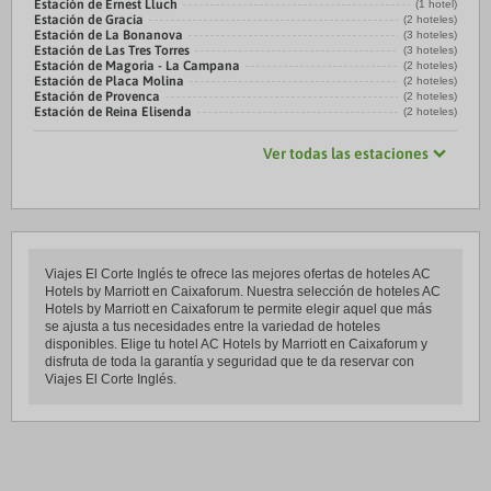
Estación de Ernest Lluch
(1 hotel)
Estación de Gracia
(2 hoteles)
Estación de La Bonanova
(3 hoteles)
Estación de Las Tres Torres
(3 hoteles)
Estación de Magoria - La Campana
(2 hoteles)
Estación de Placa Molina
(2 hoteles)
Estación de Provenca
(2 hoteles)
Estación de Reina Elisenda
(2 hoteles)
Ver todas las estaciones
Viajes El Corte Inglés te ofrece las mejores ofertas de hoteles AC
Hotels by Marriott en Caixaforum. Nuestra selección de hoteles AC
Hotels by Marriott en Caixaforum te permite elegir aquel que más
se ajusta a tus necesidades entre la variedad de hoteles
disponibles. Elige tu hotel AC Hotels by Marriott en Caixaforum y
disfruta de toda la garantía y seguridad que te da reservar con
Viajes El Corte Inglés.