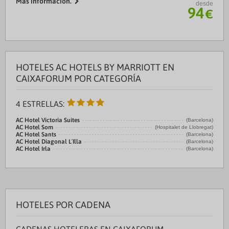
Más información.
desde
Centro Ciudad:Paseo de Gracia 1.0 kms
94
€
Recinto ferial 1:Fira L´Hospitalet 7.0 kms
Recinto ferial ...
HOTELES AC HOTELS BY MARRIOTT EN
CAIXAFORUM POR CATEGORÍA
4 ESTRELLAS:
AC Hotel Victoria Suites
(Barcelona)
AC Hotel Som
(Hospitalet de Llobregat)
AC Hotel Sants
(Barcelona)
AC Hotel Diagonal L´Illa
(Barcelona)
AC Hotel Irla
(Barcelona)
HOTELES POR CADENA