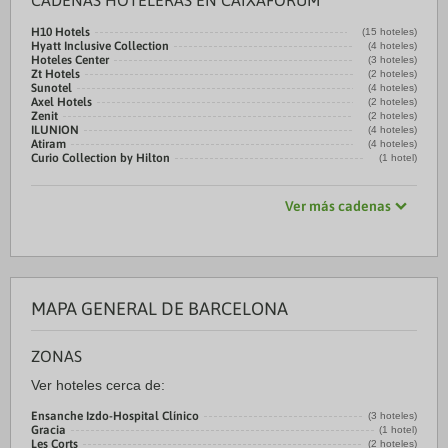
CADENAS HOTELERAS EN CAIXAFORUM
H10 Hotels
(15 hoteles)
Hyatt Inclusive Collection
(4 hoteles)
Hoteles Center
(3 hoteles)
Zt Hotels
(2 hoteles)
Sunotel
(4 hoteles)
Axel Hotels
(2 hoteles)
Zenit
(2 hoteles)
ILUNION
(4 hoteles)
Atiram
(4 hoteles)
Curio Collection by Hilton
(1 hotel)
Ver más cadenas
MAPA GENERAL DE BARCELONA
ZONAS
Ver hoteles cerca de:
Ensanche Izdo-Hospital Clínico
(3 hoteles)
Gracia
(1 hotel)
Les Corts
(2 hoteles)