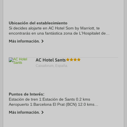
Ubicación del establecimiento
Si decides alojarte en AC Hotel Som by Marriott, te
encontrarás en una fantástica zona de L'Hospitalet de
Llobregat (La Marina del Port) y estarás a menos de cinco
Más información.
minutos en coche de Puerto de Barcelona y ...
AC Hotel Sants
Caixaforum, España.
Puntos de Interés:
Estación de tren 1:Estación de Sants 0.2 kms
Aeropuerto 1:Barcelona El Prat (BCN) 12.0 kms
Puerto:Puerto de Barcelona 8.5 kms
Más información.
Centro Ciudad:Barcelona Centro 3.5 kms
Recinto ferial 1:Fira Monjuic Congress ...