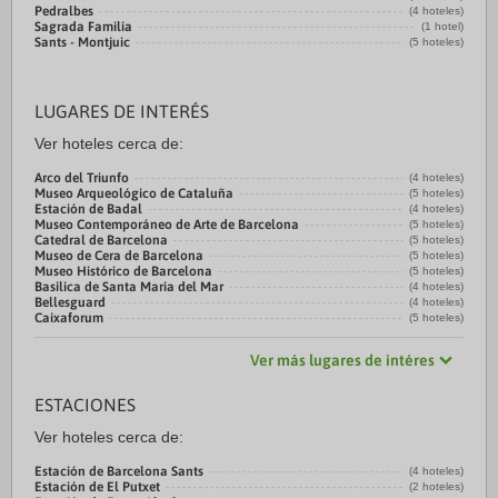
Pedralbes
(4 hoteles)
Sagrada Familia
(1 hotel)
Sants - Montjuic
(5 hoteles)
LUGARES DE INTERÉS
Ver hoteles cerca de:
Arco del Triunfo
(4 hoteles)
Museo Arqueológico de Cataluña
(5 hoteles)
Estación de Badal
(4 hoteles)
Museo Contemporáneo de Arte de Barcelona
(5 hoteles)
Catedral de Barcelona
(5 hoteles)
Museo de Cera de Barcelona
(5 hoteles)
Museo Histórico de Barcelona
(5 hoteles)
Basilica de Santa Maria del Mar
(4 hoteles)
Bellesguard
(4 hoteles)
Caixaforum
(5 hoteles)
Ver más lugares de intéres
ESTACIONES
Ver hoteles cerca de:
Estación de Barcelona Sants
(4 hoteles)
Estación de El Putxet
(2 hoteles)