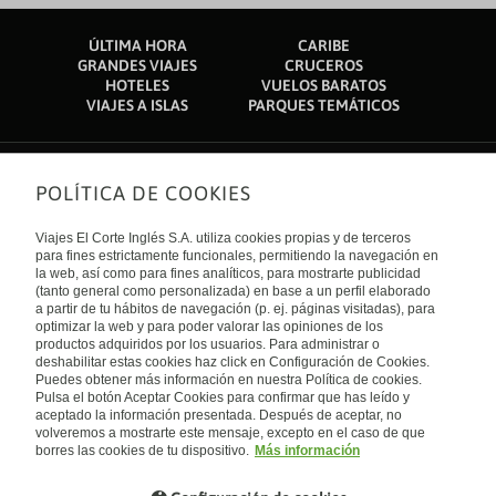
ÚLTIMA HORA
CARIBE
GRANDES VIAJES
CRUCEROS
HOTELES
VUELOS BARATOS
VIAJES A ISLAS
PARQUES TEMÁTICOS
POLÍTICA DE COOKIES
Sobre nosotros
Quiénes somos
Viajes El Corte Inglés S.A. utiliza cookies propias y de terceros
Financiación
Enlaces de interés
para fines estrictamente funcionales, permitiendo la navegación en
Sostenibilidad
la web, así como para fines analíticos, para mostrarte publicidad
Turismo accesible
(tanto general como personalizada) en base a un perfil elaborado
Guías de viaje
Tarjeta El Corte Inglés
a partir de tu hábitos de navegación (p. ej. páginas visitadas), para
Catálogos
Trabaja con nosotros
Internacional
optimizar la web y para poder valorar las opiniones de los
Auto check-in
El Corte Inglés
productos adquiridos por los usuarios. Para administrar o
Condiciones Generales
Canal Ético
deshabilitar estas cookies haz click en Configuración de Cookies.
Política de privacidad
España
Política de cookies
Puedes obtener más información en nuestra Política de cookies.
Accesibilidad
Pulsa el botón Aceptar Cookies para confirmar que has leído y
Empresas/ Grupos
aceptado la información presentada. Después de aceptar, no
Visita nuestro blog
volveremos a mostrarte este mensaje, excepto en el caso de que
borres las cookies de tu dispositivo.
Más información
Blog de Viajes el Corte inglés