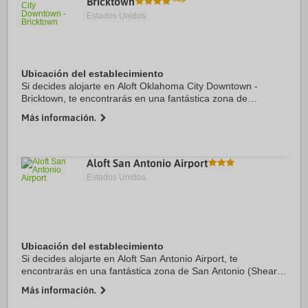
Bricktown
Estados Unidos.
Ubicación del establecimiento
Si decides alojarte en Aloft Oklahoma City Downtown -
Bricktown, te encontrarás en una fantástica zona de
Oklahoma City (Centro de Oklahoma City) y estarás a
Más información.
menos de cinco minutos en coche de OU Medical ...
Aloft San Antonio Airport
Estados Unidos.
Ubicación del establecimiento
Si decides alojarte en Aloft San Antonio Airport, te
encontrarás en una fantástica zona de San Antonio (Shearer
Hills - Ridgeview) y estarás a menos de 2 min en coche de
Más información.
Centro comercial North Star Mall y ...