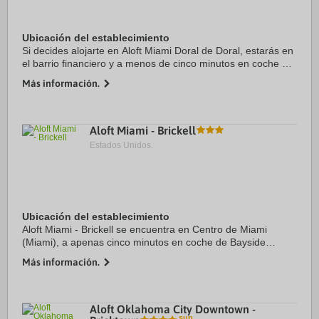
Ubicación del establecimiento
Si decides alojarte en Aloft Miami Doral de Doral, estarás en
el barrio financiero y a menos de cinco minutos en coche de
Dolphin Mall y Miami International Mall. Además, este hotel
Más información.
se encuentra a 18,7 km ...
Aloft Miami - Brickell
Estados Unidos.
Ubicación del establecimiento
Aloft Miami - Brickell se encuentra en Centro de Miami
(Miami), a apenas cinco minutos en coche de Bayside
Marketplace y Kaseya Center. Además, este hotel se
Más información.
encuentra a 4,5 km de PortMiami y a 10 km de ...
Aloft Oklahoma City Downtown -