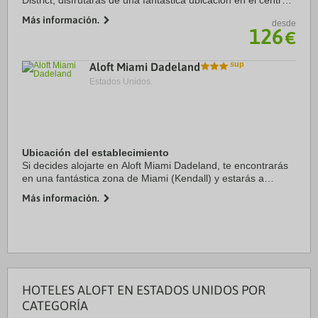
District, disfrutarás de una fantástica ubicación en el centro
de Nueva York, a solo cinco minutos en coche de Puente de
Más información.
desde
Brooklyn y Torre de la ...
126
€
Aloft Miami Dadeland
Estados Unidos.
Ubicación del establecimiento
Si decides alojarte en Aloft Miami Dadeland, te encontrarás
en una fantástica zona de Miami (Kendall) y estarás a
menos de cinco minutos en coche de Dadeland Mall y
Más información.
Universidad de Miami. Además, este hotel ...
HOTELES ALOFT EN ESTADOS UNIDOS POR
CATEGORÍA