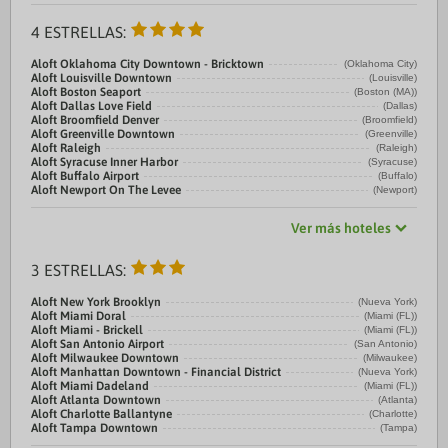
4 ESTRELLAS:
Aloft Oklahoma City Downtown - Bricktown
(Oklahoma City)
Aloft Louisville Downtown
(Louisville)
Aloft Boston Seaport
(Boston (MA))
Aloft Dallas Love Field
(Dallas)
Aloft Broomfield Denver
(Broomfield)
Aloft Greenville Downtown
(Greenville)
Aloft Raleigh
(Raleigh)
Aloft Syracuse Inner Harbor
(Syracuse)
Aloft Buffalo Airport
(Buffalo)
Aloft Newport On The Levee
(Newport)
Ver más hoteles
3 ESTRELLAS:
Aloft New York Brooklyn
(Nueva York)
Aloft Miami Doral
(Miami (FL))
Aloft Miami - Brickell
(Miami (FL))
Aloft San Antonio Airport
(San Antonio)
Aloft Milwaukee Downtown
(Milwaukee)
Aloft Manhattan Downtown - Financial District
(Nueva York)
Aloft Miami Dadeland
(Miami (FL))
Aloft Atlanta Downtown
(Atlanta)
Aloft Charlotte Ballantyne
(Charlotte)
Aloft Tampa Downtown
(Tampa)