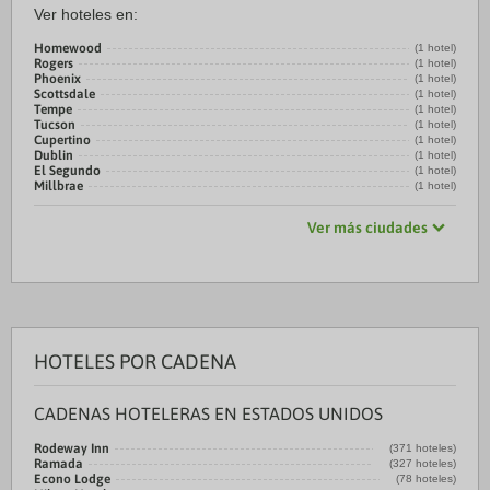
Ver hoteles en:
Homewood
(1 hotel)
Rogers
(1 hotel)
Phoenix
(1 hotel)
Scottsdale
(1 hotel)
Tempe
(1 hotel)
Tucson
(1 hotel)
Cupertino
(1 hotel)
Dublin
(1 hotel)
El Segundo
(1 hotel)
Millbrae
(1 hotel)
Ver más ciudades
HOTELES POR CADENA
CADENAS HOTELERAS EN ESTADOS UNIDOS
Rodeway Inn
(371 hoteles)
Ramada
(327 hoteles)
Econo Lodge
(78 hoteles)