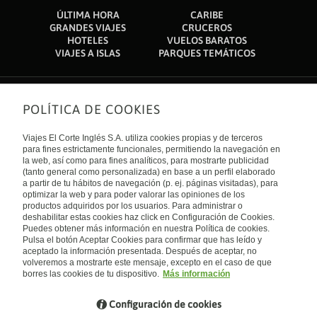
ÚLTIMA HORA
CARIBE
GRANDES VIAJES
CRUCEROS
HOTELES
VUELOS BARATOS
VIAJES A ISLAS
PARQUES TEMÁTICOS
POLÍTICA DE COOKIES
Sobre nosotros
Quiénes somos
Viajes El Corte Inglés S.A. utiliza cookies propias y de terceros
Financiación
Enlaces de interés
para fines estrictamente funcionales, permitiendo la navegación en
Sostenibilidad
la web, así como para fines analíticos, para mostrarte publicidad
Turismo accesible
(tanto general como personalizada) en base a un perfil elaborado
Guías de viaje
Tarjeta El Corte Inglés
a partir de tu hábitos de navegación (p. ej. páginas visitadas), para
Catálogos
Trabaja con nosotros
Internacional
optimizar la web y para poder valorar las opiniones de los
Auto check-in
El Corte Inglés
productos adquiridos por los usuarios. Para administrar o
Condiciones Generales
Canal Ético
deshabilitar estas cookies haz click en Configuración de Cookies.
Política de privacidad
España
Política de cookies
Puedes obtener más información en nuestra Política de cookies.
Accesibilidad
Pulsa el botón Aceptar Cookies para confirmar que has leído y
Empresas/ Grupos
aceptado la información presentada. Después de aceptar, no
Visita nuestro blog
volveremos a mostrarte este mensaje, excepto en el caso de que
borres las cookies de tu dispositivo.
Más información
Blog de Viajes el Corte inglés
Configuración de cookies