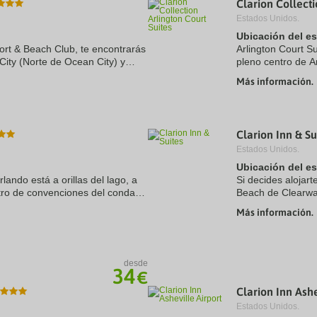
Clarion Collecti
a
Estados Unidos.
te.
date.
ress
Press
Ubicación del e
e
the
ort & Beach Club, te encontrarás
Arlington Court Su
estion
question
City (Norte de Ocean City) y
pleno centro de A
ark
mark
s en coche de Ocean City Beach
Centro comercial 
ey
key
Más información.
Además, este hotel
to
t
get
e
the
eyboard
keyboard
Clarion Inn & Su
ortcuts
shortcuts
r
for
Estados Unidos.
hanging
changing
Ubicación del e
tes.
dates.
ando está a orillas del lago, a
Si decides alojart
tro de convenciones del condado
Beach de Clearwat
Resort. Además, este hotel para
pie de Congo Rive
Más información.
Además, este ...
desde
34
€
Clarion Inn Ashe
Estados Unidos.