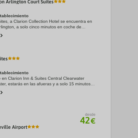
on Arlington Court Suites
stablecimiento
ites, a Clarion Collection Hotel se encuentra en
rlington, a solo cinco minutos en coche de
National Mall y Universidad Georgetown.
 se ...
ites
stablecimiento
e en Clarion Inn & Suites Central Clearwater
er, estarás en las afueras y a solo 15 minutos a
r Golf - Clearwater y St Petersburg College.
desde
42
€
ville Airport