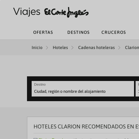
OFERTAS
DESTINOS
CRUCEROS
Inicio
Hoteles
Cadenas hoteleras
Clarion
Destino
N
fo
to
in
wi
th
HOTELES CLARION RECOMENDADOS EN E
ca
a
se