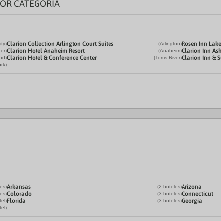
POR CATEGORÍA
Clarion Collection Arlington Court Suites
Rosen Inn Lake
ty)
(Arlington)
Clarion Hotel Anaheim Resort
Clarion Inn Ash
ter)
(Anaheim)
Clarion Hotel & Conference Center
Clarion Inn & S
and)
(Toms River)
rk)
Arkansas
Arizona
les)
(2 hoteles)
Colorado
Connecticut
les)
(3 hoteles)
Florida
Georgia
tel)
(3 hoteles)
tel)