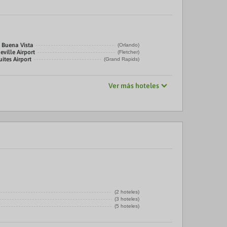
 Buena Vista
(Orlando)
eville Airport
(Fletcher)
uites Airport
(Grand Rapids)
Ver más hoteles
(2 hoteles)
(3 hoteles)
(5 hoteles)