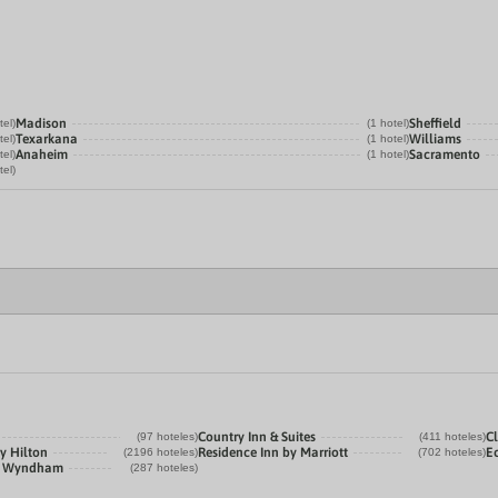
Madison
Sheffield
tel)
(1 hotel)
Texarkana
Williams
tel)
(1 hotel)
Anaheim
Sacramento
tel)
(1 hotel)
tel)
Country Inn & Suites
C
(97 hoteles)
(411 hoteles)
y Hilton
Residence Inn by Marriott
E
(2196 hoteles)
(702 hoteles)
by Wyndham
(287 hoteles)