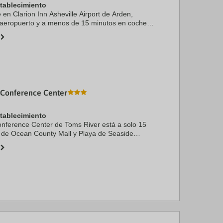
stablecimiento
e en Clarion Inn Asheville Airport de Arden,
 aeropuerto y a menos de 15 minutos en coche
ets y Southridge Shopping Center. Además, este
 Conference Center
stablecimiento
onference Center de Toms River está a solo 15
 de Ocean County Mall y Playa de Seaside
este hotel se encuentra a 15,8 km de Casino
Playa ...