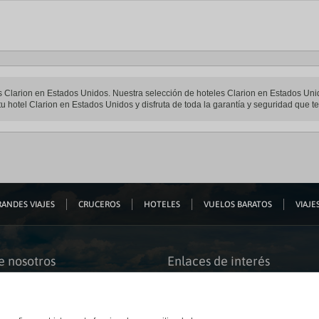
les Clarion en Estados Unidos. Nuestra selección de hoteles Clarion en Estados Uni
u hotel Clarion en Estados Unidos y disfruta de toda la garantía y seguridad que te
ANDES VIAJES
CRUCEROS
HOTELES
VUELOS BARATOS
VIAJES
e nosotros
Enlaces de interés
s somos
Guías de viaje
iación
Catálogos
bilidad
Auto check-in
o accesible
Condiciones Generales