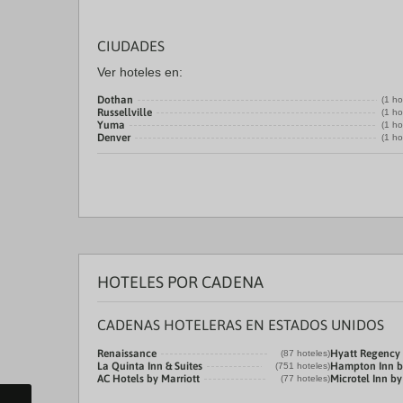
CIUDADES
Ver hoteles en:
Dothan
(1 ho
Russellville
(1 ho
Yuma
(1 ho
Denver
(1 ho
HOTELES POR CADENA
CADENAS HOTELERAS EN ESTADOS UNIDOS
Renaissance
Hyatt Regency
(87 hoteles)
La Quinta Inn & Suites
Hampton Inn b
(751 hoteles)
AC Hotels by Marriott
Microtel Inn 
(77 hoteles)