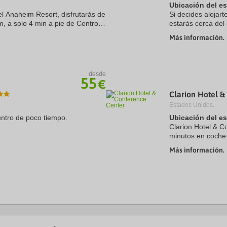
Ubicación del e
el Anaheim Resort, disfrutarás de
Si decides alojart
, a solo 4 min a pie de Centro
estarás cerca del
 apenas 4 min en coche de
de Asheville Outl
Más información.
hotel se ...
desde
55
€
Clarion Hotel &
Estados Unidos.
entro de poco tiempo.
Ubicación del e
Clarion Hotel & C
minutos en coche
Heights. Además, 
Más información.
Pier y a 17 km de 