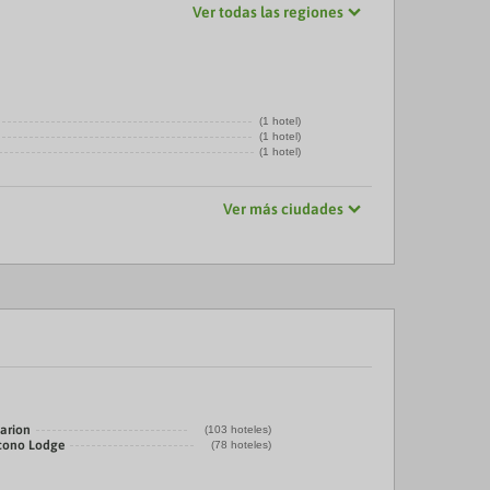
Ver todas las regiones
(1 hotel)
(1 hotel)
(1 hotel)
Ver más ciudades
larion
(103 hoteles)
cono Lodge
(78 hoteles)