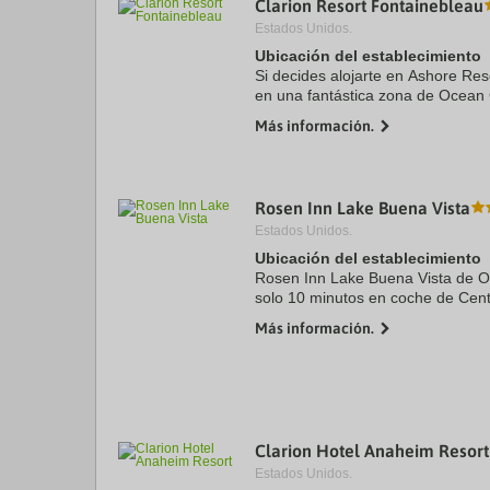
Clarion Resort Fontainebleau
a
Estados Unidos.
da
P
Ubicación del establecimiento
th
Si decides alojarte en Ashore Res
qu
en una fantástica zona de Ocean 
m
estarás a menos de cinco minuto
k
Más información.
y Playa de ...
to
ge
th
k
Rosen Inn Lake Buena Vista
sh
fo
Estados Unidos.
c
Ubicación del establecimiento
da
Rosen Inn Lake Buena Vista de Orl
solo 10 minutos en coche de Cen
de Orange y Walt Disney World® 
Más información.
familias se ...
Clarion Hotel Anaheim Resort
Estados Unidos.