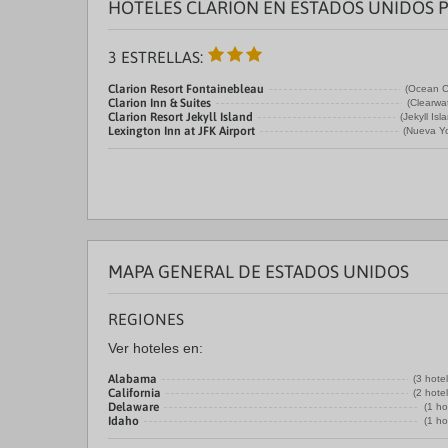
HOTELES CLARION EN ESTADOS UNIDOS 
3 ESTRELLAS:
Clarion Resort Fontainebleau
(Ocean Ci
Clarion Inn & Suites
(Clearwa
Clarion Resort Jekyll Island
(Jekyll Isl
Lexington Inn at JFK Airport
(Nueva Yo
MAPA GENERAL DE ESTADOS UNIDOS
REGIONES
Ver hoteles en:
Alabama
(3 hote
California
(2 hote
Delaware
(1 ho
Idaho
(1 ho