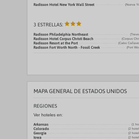
Radisson Hotel New York Wall Street
(Nueva Yo
3 ESTRELLAS:
Radisson Philadelphia Northeast
(Trevo
Radisson Hotel Corpus Christi Beach
(Corpus Chri
Radisson Resort at the Port
(Cabo Cañaver
Radisson Fort Worth North - Fossil Creek
(Fort Wo
MAPA GENERAL DE ESTADOS UNIDOS
REGIONES
Ver hoteles en:
Arkansas
(1 ho
Colorado
(2 hote
Georgia
(2 hote
Iowa
(2 hote