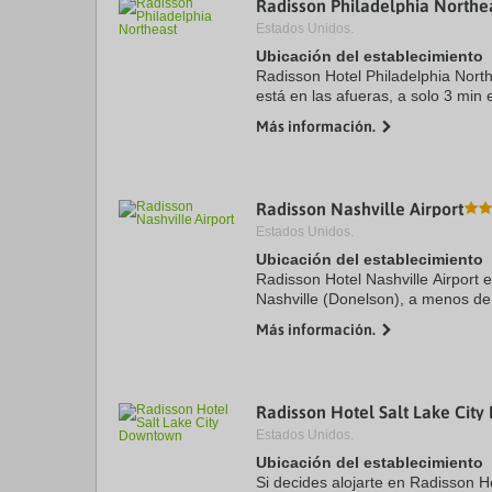
Radisson Philadelphia Northe
a
Estados Unidos.
da
P
Ubicación del establecimiento
th
Radisson Hotel Philadelphia North
qu
está en las afueras, a solo 3 min
m
Neshaminy y a 6 min de Hipódrom
k
Más información.
hotel se encuentra ...
to
ge
th
k
Radisson Nashville Airport
sh
fo
Estados Unidos.
c
Ubicación del establecimiento
da
Radisson Hotel Nashville Airport 
Nashville (Donelson), a menos de
Broadway y Estadio Nissan. Ademá
Más información.
km de Grand Ole ...
Radisson Hotel Salt Lake Cit
Estados Unidos.
Ubicación del establecimiento
Si decides alojarte en Radisson H