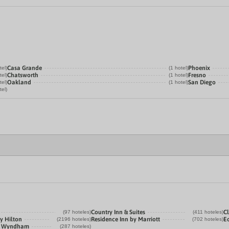
Casa Grande
Phoenix
tel)
(1 hotel)
Chatsworth
Fresno
tel)
(1 hotel)
Oakland
San Diego
tel)
(1 hotel)
tel)
Country Inn & Suites
C
(97 hoteles)
(411 hoteles)
y Hilton
Residence Inn by Marriott
E
(2196 hoteles)
(702 hoteles)
by Wyndham
(287 hoteles)