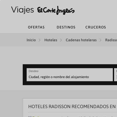
OFERTAS
DESTINOS
CRUCEROS
Inicio
Hoteles
Cadenas hoteleras
Radisso
Destino
N
fo
to
in
wi
th
HOTELES RADISSON RECOMENDADOS EN 
ca
a
se