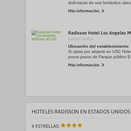
disfrutarás de una fantástica ubic
City, a unos pasos de Centro de c
Más información.
4 min a ...
Radisson Hotel Los Angeles M
Estados Unidos.
Ubicación del establecimiento
Si optas por alojarte en USC Hote
pocos pasos de Parque público Ex
Sur de California. Además, este h
Más información.
Auditorio Shrine ...
HOTELES RADISSON EN ESTADOS UNIDOS
4 ESTRELLAS: