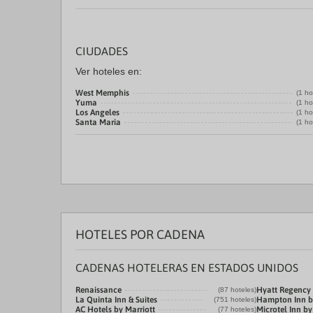
CIUDADES
Ver hoteles en:
West Memphis
(1 ho
Yuma
(1 ho
Los Angeles
(1 ho
Santa Maria
(1 ho
HOTELES POR CADENA
CADENAS HOTELERAS EN ESTADOS UNIDOS
Renaissance
Hyatt Regency
(87 hoteles)
La Quinta Inn & Suites
Hampton Inn b
(751 hoteles)
AC Hotels by Marriott
Microtel Inn 
(77 hoteles)