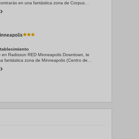
contrarás en una fantástica zona de Corpus
ach) y estarás a menos de diez minutos a pie de
ium ...
inneapolis
stablecimiento
te en Radisson RED Minneapolis Downtown, te
a fantástica zona de Minneapolis (Centro de
lo cinco minutos a pie de Río Misisipi y The
ste ...