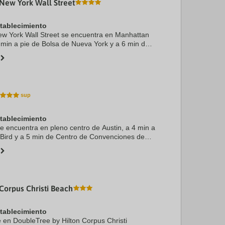
New York Wall Street
stablecimiento
ew York Wall Street se encuentra en Manhattan
 min a pie de Bolsa de Nueva York y a 6 min de
idad. Además, este hotel de 4 estrellas se
 ...
stablecimiento
e encuentra en pleno centro de Austin, a 4 min a
Bird y a 5 min de Centro de Convenciones de
ste hotel se encuentra a 0,5 km de Zona
.
Corpus Christi Beach
stablecimiento
e en DoubleTree by Hilton Corpus Christi