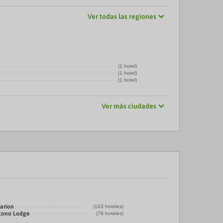
Ver todas las regiones
(1 hotel)
(1 hotel)
(1 hotel)
Ver más ciudades
larion
(103 hoteles)
cono Lodge
(78 hoteles)