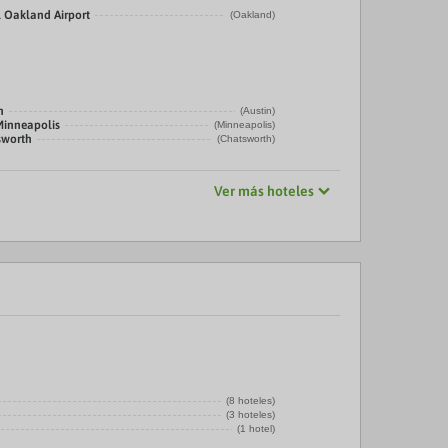
 Oakland Airport
(Oakland)
n
(Austin)
Minneapolis
(Minneapolis)
sworth
(Chatsworth)
Ver más hoteles
(8 hoteles)
(3 hoteles)
(1 hotel)