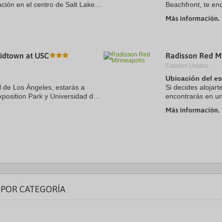
ación en el centro de Salt Lake
Beachfront, te en
onvenciones Salt Palace y a solo
Christi (North Be
Más información.
Texas State Aquar
idtown at USC
Radisson Red M
Estados Unidos.
Ubicación del e
l de Los Ángeles, estarás a
Si decides alojar
position Park y Universidad del
encontrarás en un
otel se encuentra a 0,6 km de
Minneapolis), a so
Más información.
Armory. Además, e
 POR CATEGORÍA