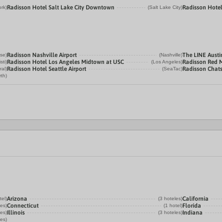
Radisson Hotel Salt Lake City Downtown
Radisson Hotel
rk)
(Salt Lake City)
Radisson Nashville Airport
The LINE Austi
se)
(Nashville)
Radisson Hotel Los Angeles Midtown at USC
Radisson Red 
sti)
(Los Angeles)
Radisson Hotel Seattle Airport
Radisson Chat
al)
(SeaTac)
rth)
Arizona
California
tel)
(3 hoteles)
Connecticut
Florida
les)
(1 hotel)
Illinois
Indiana
les)
(3 hoteles)
les)