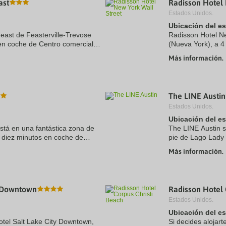
ast
Radisson Hotel 
a
Estados Unidos.
te.
date.
ress
Press
Ubicación del e
e
the
east de Feasterville-Trevose
Radisson Hotel N
estion
question
 en coche de Centro comercial
(Nueva York), a 4
ark
mark
o y casino Parx. Además, este
Iglesia de la Trin
ey
key
Más información.
encuentra a 0,5 km
to
t
get
e
the
eyboard
keyboard
The LINE Austin
ortcuts
shortcuts
r
for
Estados Unidos.
hanging
changing
Ubicación del e
tes.
dates.
está en una fantástica zona de
The LINE Austin s
 diez minutos en coche de
pie de Lago Lady 
s, este hotel se encuentra a 11
Austin. Además, e
Más información.
comercial South ..
y Downtown
Radisson Hotel 
Estados Unidos.
Ubicación del e
otel Salt Lake City Downtown,
Si decides alojart