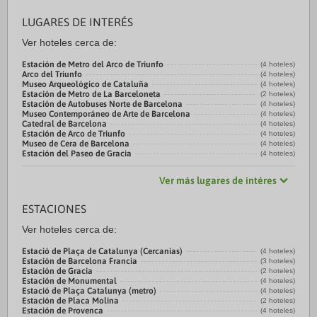
LUGARES DE INTERÉS
Ver hoteles cerca de:
Estación de Metro del Arco de Triunfo
(4 hoteles)
Arco del Triunfo
(4 hoteles)
Museo Arqueológico de Cataluña
(4 hoteles)
Estación de Metro de La Barceloneta
(2 hoteles)
Estación de Autobuses Norte de Barcelona
(4 hoteles)
Museo Contemporáneo de Arte de Barcelona
(4 hoteles)
Catedral de Barcelona
(4 hoteles)
Estación de Arco de Triunfo
(4 hoteles)
Museo de Cera de Barcelona
(4 hoteles)
Estación del Paseo de Gracia
(4 hoteles)
Ver más lugares de intéres
ESTACIONES
Ver hoteles cerca de:
Estació de Plaça de Catalunya (Cercanias)
(4 hoteles)
Estación de Barcelona Francia
(3 hoteles)
Estación de Gracia
(2 hoteles)
Estación de Monumental
(4 hoteles)
Estació de Plaça Catalunya (metro)
(4 hoteles)
Estación de Placa Molina
(2 hoteles)
Estación de Provenca
(4 hoteles)