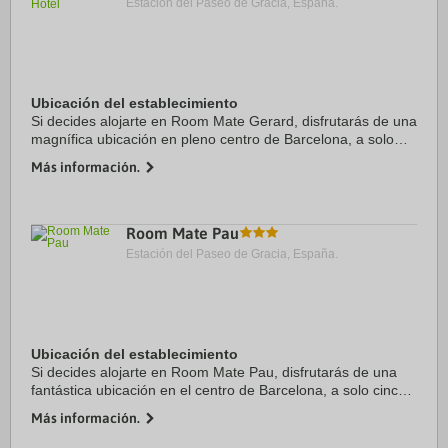
Estación del Paseo de Gracia, España.
Ubicación del establecimiento
Si decides alojarte en Room Mate Gerard, disfrutarás de una
magnífica ubicación en pleno centro de Barcelona, a solo
diez minutos a pie de Plaza de Catalunya y Arco de Triunfo.
Más información.
Además, este hotel ...
Room Mate Pau
Estación del Paseo de Gracia, España.
Ubicación del establecimiento
Si decides alojarte en Room Mate Pau, disfrutarás de una
fantástica ubicación en el centro de Barcelona, a solo cinco
minutos a pie de La Rambla y Plaza de Catalunya. Además,
Más información.
este hotel boutique se ...