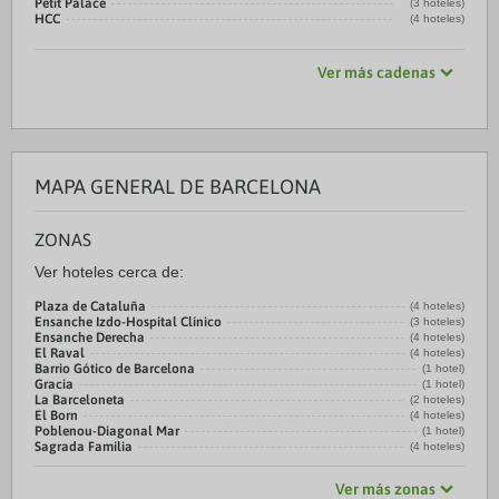
Petit Palace
(3 hoteles)
HCC
(4 hoteles)
Ver más cadenas
MAPA GENERAL DE BARCELONA
ZONAS
Ver hoteles cerca de:
Plaza de Cataluña
(4 hoteles)
Ensanche Izdo-Hospital Clínico
(3 hoteles)
Ensanche Derecha
(4 hoteles)
El Raval
(4 hoteles)
Barrio Gótico de Barcelona
(1 hotel)
Gracia
(1 hotel)
La Barceloneta
(2 hoteles)
El Born
(4 hoteles)
Poblenou-Diagonal Mar
(1 hotel)
Sagrada Familia
(4 hoteles)
Ver más zonas