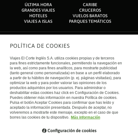
ÚLTIMA HORA
CARIBE
GRANDES VIAJES
CRUCEROS
HOTELES
VUELOS BARATOS
VIAJES A ISLAS
PARQUES TEMÁTICOS
POLÍTICA DE COOKIES
Sobre nosotros
Quiénes somos
Viajes El Corte Inglés S.A. utiliza cookies propias y de terceros
Financiación
Enlaces de interés
para fines estrictamente funcionales, permitiendo la navegación en
Sostenibilidad
la web, así como para fines analíticos, para mostrarte publicidad
Turismo accesible
(tanto general como personalizada) en base a un perfil elaborado
Guías de viaje
Tarjeta El Corte Inglés
a partir de tu hábitos de navegación (p. ej. páginas visitadas), para
Catálogos
Trabaja con nosotros
Internacional
optimizar la web y para poder valorar las opiniones de los
Auto check-in
El Corte Inglés
productos adquiridos por los usuarios. Para administrar o
Condiciones Generales
Canal Ético
deshabilitar estas cookies haz click en Configuración de Cookies.
Política de privacidad
España
Política de cookies
Puedes obtener más información en nuestra Política de cookies.
Accesibilidad
Pulsa el botón Aceptar Cookies para confirmar que has leído y
Empresas/ Grupos
aceptado la información presentada. Después de aceptar, no
Visita nuestro blog
volveremos a mostrarte este mensaje, excepto en el caso de que
borres las cookies de tu dispositivo.
Más información
Blog de Viajes el Corte inglés
Configuración de cookies