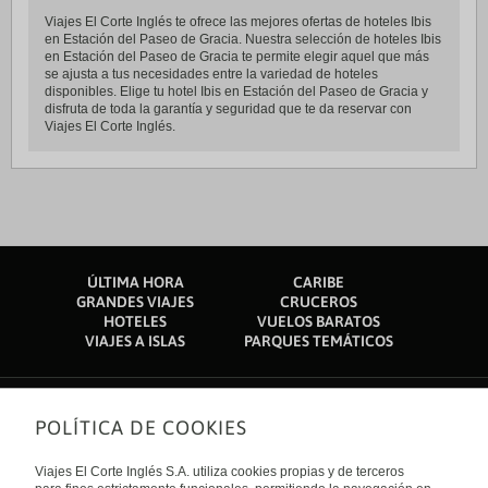
Viajes El Corte Inglés te ofrece las mejores ofertas de hoteles Ibis
en Estación del Paseo de Gracia. Nuestra selección de hoteles Ibis
en Estación del Paseo de Gracia te permite elegir aquel que más
se ajusta a tus necesidades entre la variedad de hoteles
disponibles. Elige tu hotel Ibis en Estación del Paseo de Gracia y
disfruta de toda la garantía y seguridad que te da reservar con
Viajes El Corte Inglés.
ÚLTIMA HORA
CARIBE
GRANDES VIAJES
CRUCEROS
HOTELES
VUELOS BARATOS
VIAJES A ISLAS
PARQUES TEMÁTICOS
POLÍTICA DE COOKIES
Sobre nosotros
Quiénes somos
Viajes El Corte Inglés S.A. utiliza cookies propias y de terceros
Financiación