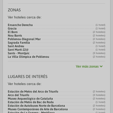
ZONAS
Ver hoteles cerca de:
Ensanche Derecha
(1 hotel)
Gracia
(1 hotel)
El Born
(2 hoteles)
Nou Barris
(2 hoteles)
Poblenou-Diagonal Mar
(2 hoteles)
Sagrada Familia
(2 hoteles)
Sant Andreu
(1 hotel)
Sant Martí-22@
(1 hotel)
Sants - Montjuic
(3 hoteles)
La Villa Olímpica de Poblenou
(2 hoteles)
Ver más zonas
LUGARES DE INTERÉS
Ver hoteles cerca de:
Estación de Metro del Arco de Triunfo
(2 hoteles)
Arco del Triunfo
(3 hoteles)
Museo Arqueológico de Cataluña
(2 hoteles)
Estación de Metro de Bac de Roda
(1 hotel)
Estación de Autobuses Norte de Barcelona
(2 hoteles)
Museo Contemporáneo de Arte de Barcelona
(2 hoteles)
Estación de La Sagrera - Meridiana
(1 hotel)