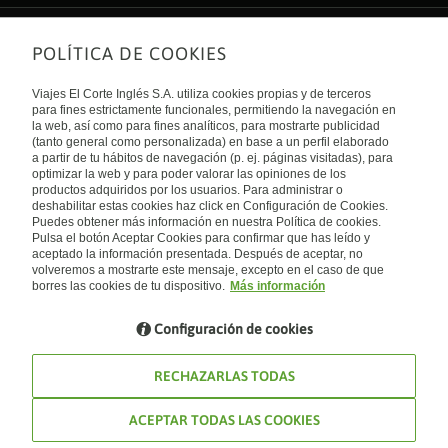
POLÍTICA DE COOKIES
Sobre nosotros
Quiénes somos
Viajes El Corte Inglés S.A. utiliza cookies propias y de terceros
Financiación
Enlaces de interés
para fines estrictamente funcionales, permitiendo la navegación en
Sostenibilidad
la web, así como para fines analíticos, para mostrarte publicidad
Turismo accesible
(tanto general como personalizada) en base a un perfil elaborado
Guías de viaje
Tarjeta El Corte Inglés
a partir de tu hábitos de navegación (p. ej. páginas visitadas), para
Catálogos
Trabaja con nosotros
Internacional
optimizar la web y para poder valorar las opiniones de los
Auto check-in
El Corte Inglés
productos adquiridos por los usuarios. Para administrar o
Condiciones Generales
Canal Ético
deshabilitar estas cookies haz click en Configuración de Cookies.
Política de privacidad
España
Política de cookies
Puedes obtener más información en nuestra Política de cookies.
Accesibilidad
Pulsa el botón Aceptar Cookies para confirmar que has leído y
Empresas/ Grupos
aceptado la información presentada. Después de aceptar, no
Visita nuestro blog
volveremos a mostrarte este mensaje, excepto en el caso de que
borres las cookies de tu dispositivo.
Más información
Blog de Viajes el Corte inglés
Configuración de cookies
RECHAZARLAS TODAS
ACEPTAR TODAS LAS COOKIES