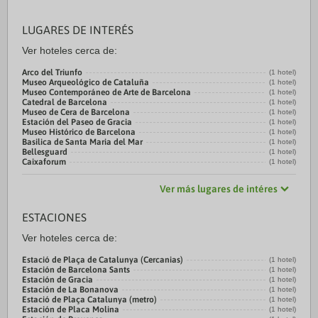
LUGARES DE INTERÉS
Ver hoteles cerca de:
Arco del Triunfo
(1 hotel)
Museo Arqueológico de Cataluña
(1 hotel)
Museo Contemporáneo de Arte de Barcelona
(1 hotel)
Catedral de Barcelona
(1 hotel)
Museo de Cera de Barcelona
(1 hotel)
Estación del Paseo de Gracia
(1 hotel)
Museo Histórico de Barcelona
(1 hotel)
Basilica de Santa Maria del Mar
(1 hotel)
Bellesguard
(1 hotel)
Caixaforum
(1 hotel)
Ver más lugares de intéres
ESTACIONES
Ver hoteles cerca de:
Estació de Plaça de Catalunya (Cercanias)
(1 hotel)
Estación de Barcelona Sants
(1 hotel)
Estación de Gracia
(1 hotel)
Estación de La Bonanova
(1 hotel)
Estació de Plaça Catalunya (metro)
(1 hotel)
Estación de Placa Molina
(1 hotel)