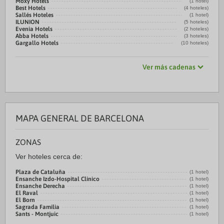
Moxy Hotels
(1 hotel)
Best Hotels
(4 hoteles)
Sallés Hoteles
(1 hotel)
ILUNION
(5 hoteles)
Evenia Hotels
(2 hoteles)
Abba Hotels
(3 hoteles)
Gargallo Hotels
(10 hoteles)
Ver más cadenas
MAPA GENERAL DE BARCELONA
ZONAS
Ver hoteles cerca de:
Plaza de Cataluña
(1 hotel)
Ensanche Izdo-Hospital Clínico
(1 hotel)
Ensanche Derecha
(1 hotel)
El Raval
(1 hotel)
El Born
(1 hotel)
Sagrada Familia
(1 hotel)
Sants - Montjuic
(1 hotel)