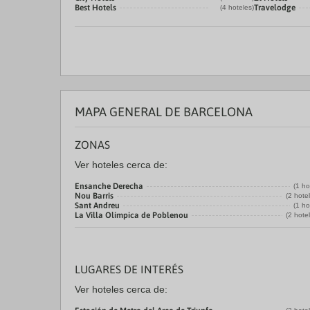
Best Hotels
Travelodge
(4 hoteles)
MAPA GENERAL DE BARCELONA
ZONAS
Ver hoteles cerca de:
Ensanche Derecha
(1 ho
Nou Barris
(2 hote
Sant Andreu
(1 ho
La Villa Olímpica de Poblenou
(2 hote
LUGARES DE INTERÉS
Ver hoteles cerca de: