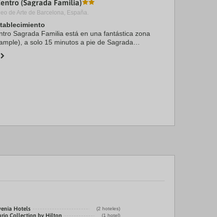
Centro (Sagrada Familia)
o de Arte de Barcelona, España.
stablecimiento
ntro Sagrada Familia está en una fantástica zona
ample), a solo 15 minutos a pie de Sagrada
là. Además, este hotel se encuentra a 2,2 km de
venia Hotels
(2 hoteles)
rio Collection by Hilton
(1 hotel)