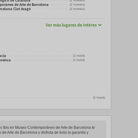
ógico de Cataluña
(2 hoteles)
oráneo de Arte de Barcelona
(2 hoteles)
rcelona Clot Aragó
(2 hoteles)
Ver más lugares de intéres
acia
(1 hotel)
rovenca
(1 hotel)
(1 hotel)
eles Ibis en Museo Contemporáneo de Arte de Barcelona te
de Arte de Barcelona y disfruta de toda la garantía y