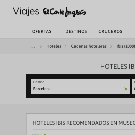
OFERTAS
DESTINOS
CRUCEROS
Hoteles
Cadenas hoteleras
Ibis (1088)
HOTELES I
Destino
N
fo
to
in
wi
th
HOTELES IBIS RECOMENDADOS EN MUSE
ca
a
se