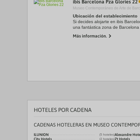
ibis Barcelona Pza Glories 22
a
Museo Contemporáneo de Arte de Barc
da
P
Ubicación del establecimiento
th
Si decides alojarte en ibis Barcel
qu
una fantástica zona de Barcelona
m
de cinco minutos en coche de Sag
k
Más información.
Catalunya. ...
to
ge
th
k
sh
fo
c
da
HOTELES POR CADENA
CADENAS HOTELERAS EN MUSEO CONTEMPOR
ILUNION
Alexandre Hote
(5 hoteles)
City Hotels
Zt Hotels
(2 hoteles)