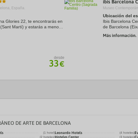
ibis Barcelona 
a
elona, España.
Museo Contemporáne
te.
date.
ress
Press
Ubicación del e
e
the
ona Glories 22, te encontrarás en
Ibis Barcelona Ce
estion
question
 (Sant Martí) y estarás a menos
de Barcelona (Eix
ark
mark
rada Familia y Plaza de
Familia y Casa Mi
ey
key
Más información.
Plaza de ...
to
t
get
e
the
eyboard
keyboard
desde
ortcuts
shortcuts
33
€
r
for
hanging
changing
tes.
dates.
ÁNEO DE ARTE DE BARCELONA
ls
Leonardo Hotels
E
(1 hotel)
(4 hoteles)
Hoteles Center
Cu
(2 hoteles)
(3 hoteles)