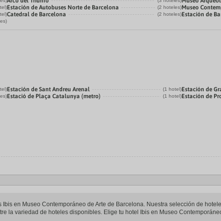
Arco del Triunfo
Museo Arqueol
les)
(3 hoteles)
Estación de Autobuses Norte de Barcelona
Museo Contemp
tel)
(2 hoteles)
Catedral de Barcelona
Estación de Ba
tel)
(2 hoteles)
les)
Estación de Sant Andreu Arenal
Estación de Gr
tel)
(1 hotel)
Estació de Plaça Catalunya (metro)
Estación de P
les)
(1 hotel)
teles Ibis en Museo Contemporáneo de Arte de Barcelona. Nuestra selección de hot
re la variedad de hoteles disponibles. Elige tu hotel Ibis en Museo Contemporáneo 