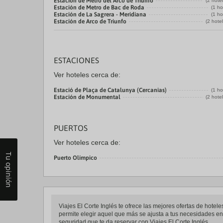
Estación de Metro del Arco de Triunfo
(2 hote
Estación de Metro de Bac de Roda
(1 ho
Estación de La Sagrera - Meridiana
(1 ho
Estación de Arco de Triunfo
(2 hote
ESTACIONES
Ver hoteles cerca de:
Estació de Plaça de Catalunya (Cercanias)
(1 ho
Estación de Monumental
(2 hote
PUERTOS
Ver hoteles cerca de:
Tu opinión
Puerto Olímpico
Viajes El Corte Inglés te ofrece las mejores ofertas de ho
permite elegir aquel que más se ajusta a tus necesidades ent
seguridad que te da reservar con Viajes El Corte Inglés.