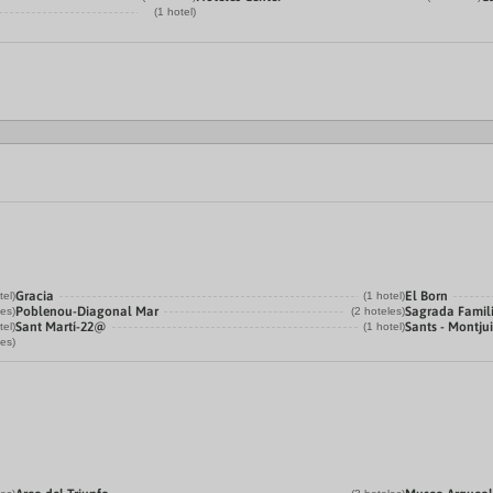
(1 hotel)
Gracia
El Born
tel)
(1 hotel)
Poblenou-Diagonal Mar
Sagrada Famil
les)
(2 hoteles)
Sant Martí-22@
Sants - Montju
tel)
(1 hotel)
les)