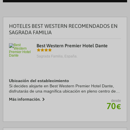
HOTELES BEST WESTERN RECOMENDADOS EN
SAGRADA FAMILIA
Best Western Premier Hotel Dante
Sagrada Familia, España.
Ubicación del establecimiento
Si decides alojarte en Best Western Premier Hotel Dante,
disfrutarás de una magnífica ubicación en pleno centro de
Barcelona, a solo 15 minutos a pie de Casa Milà y Paseo de
Más información.
desde
Gracia. Además, este hotel se ...
70
€