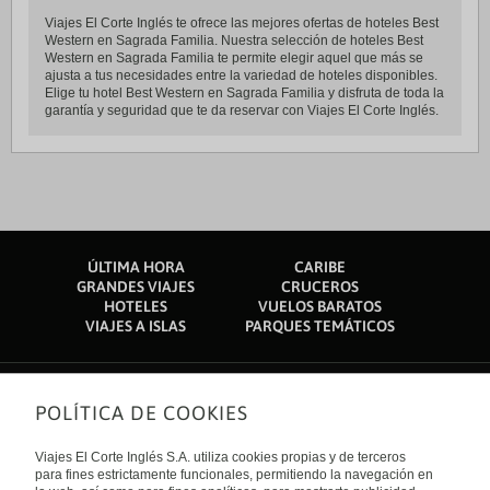
Viajes El Corte Inglés te ofrece las mejores ofertas de hoteles Best
Western en Sagrada Familia. Nuestra selección de hoteles Best
Western en Sagrada Familia te permite elegir aquel que más se
ajusta a tus necesidades entre la variedad de hoteles disponibles.
Elige tu hotel Best Western en Sagrada Familia y disfruta de toda la
garantía y seguridad que te da reservar con Viajes El Corte Inglés.
ÚLTIMA HORA
CARIBE
GRANDES VIAJES
CRUCEROS
HOTELES
VUELOS BARATOS
VIAJES A ISLAS
PARQUES TEMÁTICOS
POLÍTICA DE COOKIES
Sobre nosotros
Quiénes somos
Viajes El Corte Inglés S.A. utiliza cookies propias y de terceros
Financiación
Enlaces de interés
para fines estrictamente funcionales, permitiendo la navegación en
Sostenibilidad