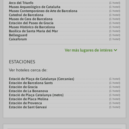
Arco del Triunfo
(1 hotel)
Museo Arqueológico de Cataluña
(1 hotel)
Museo Contemporáneo de Arte de Barcelona
(1 hotel)
Catedral de Barcelona
(1 hotel)
Museo de Cera de Barcelona
(1 hotel)
Estación del Paseo de Gracia
(1 hotel)
Museo Histórico de Barcelona
(1 hotel)
Basilica de Santa Maria del Mar
(1 hotel)
Bellesguard
(1 hotel)
Caixaforum
(1 hotel)
Ver más lugares de intéres
ESTACIONES
Ver hoteles cerca de:
Estació de Plaça de Catalunya (Cercanias)
(1 hotel)
Estación de Barcelona Sants
(1 hotel)
Estación de Gracia
(1 hotel)
Estación de La Bonanova
(1 hotel)
Estació de Plaça Catalunya (metro)
(1 hotel)
Estación de Placa Molina
(1 hotel)
Estación de Provenca
(1 hotel)
Estación de Sant Gervasi
(1 hotel)