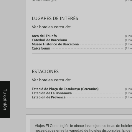
Sants - Montjuic
LUGARES DE INTERÉS
Ver hoteles cerca de:
Arco del Triunfo
(1 ho
Catedral de Barcelona
(1 ho
Museo Histórico de Barcelona
(1 ho
Caixaforum
(1 ho
ESTACIONES
Ver hoteles cerca de:
Estació de Plaça de Catalunya (Cercanias)
(1 ho
Tu opinión
Estación de La Bonanova
(1 ho
Estación de Provenca
(1 ho
Viajes El Corte Inglés te ofrece las mejores ofertas de hote
necesidades entre la variedad de hoteles disponibles. Elige t