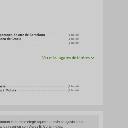
oráneo de Arte de Barcelona
(1 hotel)
aseo de Gracia
(1 hotel)
(1 hotel)
Ver más lugares de intéres
acia
(1 hotel)
laca Molina
(1 hotel)
aforum te permite elegir aquel que más se ajusta a tus
e da reservar con Viajes El Corte Inglés.