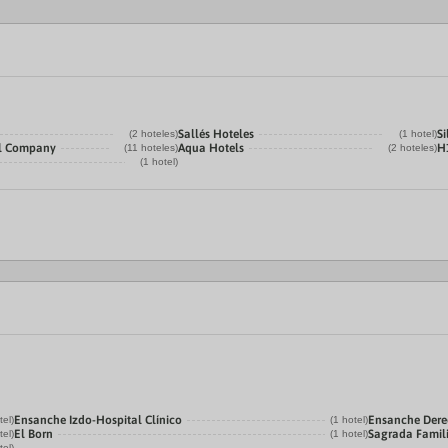
Sallés Hoteles
Si
(2 hoteles)
(1 hotel)
el Company
Aqua Hotels
H
(11 hoteles)
(2 hoteles)
(1 hotel)
Ensanche Izdo-Hospital Clínico
Ensanche Der
tel)
(1 hotel)
El Born
Sagrada Famil
tel)
(1 hotel)
tel)