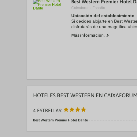
Best Western Premier Hotel D
a
Caixaforum, España.
da
P
Ubicación del establecimiento
th
Si decides alojarte en Best Weste
qu
disfrutarás de una magnífica ubic
m
Barcelona, a solo 15 minutos a p
k
Más información.
Gracia. Además, este hotel se ...
to
ge
th
k
sh
fo
c
da
HOTELES BEST WESTERN EN CAIXAFORUM
4 ESTRELLAS:
Best Western Premier Hotel Dante