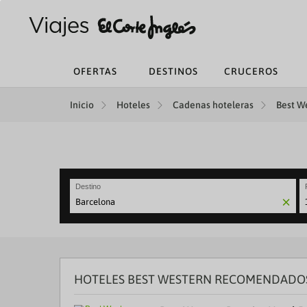
OFERTAS
DESTINOS
CRUCEROS
Inicio
Hoteles
Cadenas hoteleras
Best We
Destino
N
fo
to
in
wi
th
HOTELES BEST WESTERN RECOMENDADO
ca
a
se