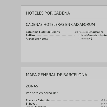
HOTELES POR CADENA
CADENAS HOTELERAS EN CAIXAFORUM
Catalonia Hotels & Resorts
Renaissance
(24 hoteles)
Pulitzer
Eurostars Hot
(1 hotel)
Alexandre Hotels
IHG
(1 hotel)
MAPA GENERAL DE BARCELONA
ZONAS
Ver hoteles cerca de:
Plaza de Cataluña
(1 ho
El Raval
(1 ho
(1 ho