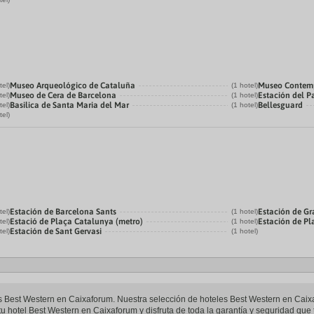
Museo Arqueológico de Cataluña
Museo Contemp
tel)
(1 hotel)
Museo de Cera de Barcelona
Estación del P
tel)
(1 hotel)
Basilica de Santa Maria del Mar
Bellesguard
tel)
(1 hotel)
tel)
Estación de Barcelona Sants
Estación de Gr
tel)
(1 hotel)
Estació de Plaça Catalunya (metro)
Estación de P
tel)
(1 hotel)
Estación de Sant Gervasi
tel)
(1 hotel)
les Best Western en Caixaforum. Nuestra selección de hoteles Best Western en Caix
u hotel Best Western en Caixaforum y disfruta de toda la garantía y seguridad que t