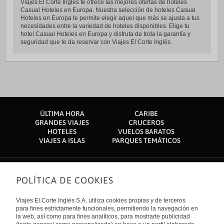
Viajes El Corte Inglés te ofrece las mejores ofertas de hoteles
Casual Hoteles en Europa. Nuestra selección de hoteles Casual
Hoteles en Europa te permite elegir aquel que más se ajusta a tus
necesidades entre la variedad de hoteles disponibles. Elige tu
hotel Casual Hoteles en Europa y disfruta de toda la garantía y
seguridad que te da reservar con Viajes El Corte Inglés.
ÚLTIMA HORA
CARIBE
GRANDES VIAJES
CRUCEROS
HOTELES
VUELOS BARATOS
VIAJES A ISLAS
PARQUES TEMÁTICOS
POLÍTICA DE COOKIES
Sobre nosotros
Quiénes somos
Viajes El Corte Inglés S.A. utiliza cookies propias y de terceros
Financiación
Enlaces de interés
para fines estrictamente funcionales, permitiendo la navegación en
Sostenibilidad
la web, así como para fines analíticos, para mostrarte publicidad
Turismo accesible