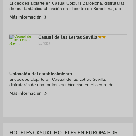
Si decides alojarte en Casual Colours Barcelona, disfrutarás
de una fantástica ubicación en el centro de Barcelona, a solo
cinco minutos en coche de Plaza de Catalunya y La Rambla.
Más información.
Además, este hotel se ...
Casual de las Letras Sevilla
Europa.
Ubicación del establecimiento
Si decides alojarte en Casual de las Letras Sevilla,
disfrutarás de una fantástica ubicación en el centro de
Sevilla, a solo 4 min a pie de Metropol Parasol y a 10 min de
Más información.
Catedral de Sevilla. Además, este ...
HOTELES CASUAL HOTELES EN EUROPA POR