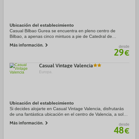
Ubicación del establecimiento
Casual Bilbao Gurea se encuentra en pleno centro de
Bilbao, a apenas cinco mintuos a pie de Catedral de
Santiago y Plaza Nueva. Además, esta pensión se
Más información.
desde
encuentra a 1,4 km de Mercado de la Ribera y a 1,9 km ...
29
€
Casual Vintage Valencia
Europa.
Ubicación del establecimiento
Si decides alojarte en Casual Vintage Valencia, disfrutarás
de una fantástica ubicación en el centro de Valencia, a solo
5 min en coche de Acuario del Oceanogràfic y a 5 de Ciudad
Más información.
desde
de las Artes y las ...
48
€