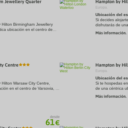
m Jewellery Quarter
Hampton by Hil
a
Europa.
te.
date.
ress
Press
Ubicación del e
e
the
Si decides alojar
estion
question
y Hilton Birmingham Jewellery
disfrutarás de una
ark
mark
tica ubicación en el centro de
minutos en coche
ey
key
Más información.
en coche de Estadio Utilita
se encuentra a 2,2
to
t
get
e
the
eyboard
keyboard
ortcuts
shortcuts
r
for
hanging
changing
ty Centre
Hampton by Hilt
tes.
dates.
Europa.
Ubicación del e
 Hilton Warsaw City Centre,
Si te hospedas en
ación en el centro de Varsovia, a
de una céntrica ub
lacio de la Cultura y las
conmemorativa del
Más información.
Además, este ...
desde
61
€