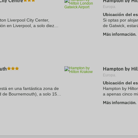
City Centre
Hampton by Hil
Europa.
Ubicación del e
on Liverpool City Center,
Si optas por aloj
ión en Liverpool, a solo diez
de Gatwick, estar
ck y Museo The Beatles Story.
minutos en coche
Más información.
sostenible se encu
uth
Hampton by Hil
Europa.
Ubicación del e
stá en una fantástica zona de
Hampton by Hilton
d de Bournemouth), a solo 15
a apenas cinco m
ional de Bournemouth y Playa de
Parque Lotnikow P
Más información.
km de Oskar ...