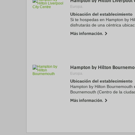
Hampton by Hilton Liverpool 
Europa.
Ubicación del establecimiento
Si te hospedas en Hampton by Hilt
disfrutarás de una céntrica ubicac
minutos a pie de Royal Albert Do
Más información.
Además, este hotel ...
Hampton by Hilton Bournemo
Europa.
Ubicación del establecimiento
Hampton by Hilton Bournemouth e
Bournemouth (Centro de la ciuda
minutos a pie de Centro Internac
Más información.
Bournemouth. Además, ...