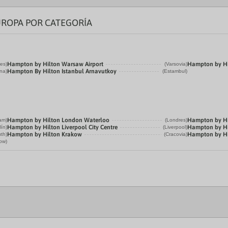
UROPA POR CATEGORÍA
Hampton by Hilton Warsaw Airport
Hampton by Hi
es)
(Varsovia)
Hampton By Hilton Istanbul Arnavutkoy
na)
(Estambul)
Hampton by Hilton London Waterloo
Hampton by Hi
am)
(Londres)
Hampton by Hilton Liverpool City Centre
Hampton by Hi
lín)
(Liverpool)
Hampton by Hilton Krakow
Hampton by Hil
th)
(Cracovia)
ow)