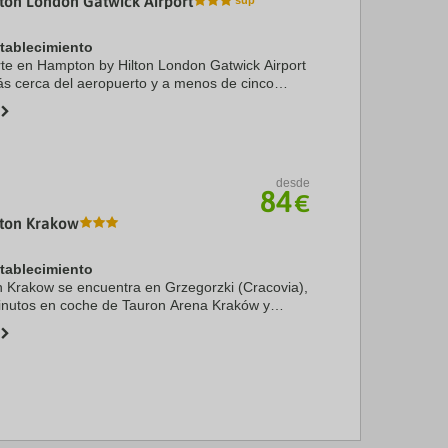
ton London Gatwick Airport
stablecimiento
arte en Hampton by Hilton London Gatwick Airport
ás cerca del aeropuerto y a menos de cinco
 de Teatro Archway. Además, este hotel
entra ...
desde
84
€
ton Krakow
stablecimiento
 Krakow se encuentra en Grzegorzki (Cracovia),
inutos en coche de Tauron Arena Kraków y
olskich. Además, este hotel se encuentra a 3,9