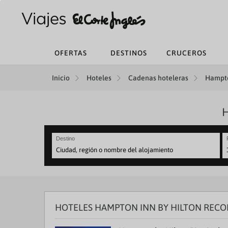
OFERTAS
DESTINOS
CRUCEROS
Inicio
Hoteles
Cadenas hoteleras
Hampto
H
Destino
N
fo
to
in
wi
th
HOTELES HAMPTON INN BY HILTON REC
ca
a
se