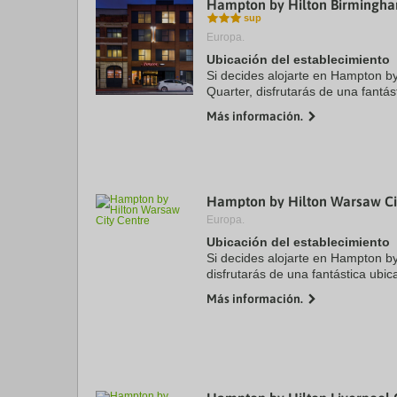
Hampton by Hilton Birmingha
a
da
Europa.
P
th
Ubicación del establecimiento
qu
Si decides alojarte en Hampton b
m
Quarter, disfrutarás de una fantás
k
Birmingham, a solo cinco minutos 
to
Más información.
Arena Birmingham ...
ge
th
k
sh
fo
c
Hampton by Hilton Warsaw Ci
da
Europa.
Ubicación del establecimiento
Si decides alojarte en Hampton by
disfrutarás de una fantástica ubic
solo cinco minutos en coche de Pa
Más información.
Ciencias y ...