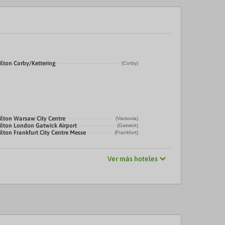
lton Corby/Kettering
(Corby)
lton Warsaw City Centre
(Varsovia)
lton London Gatwick Airport
(Gatwick)
ton Frankfurt City Centre Messe
(Frankfurt)
Ver más hoteles