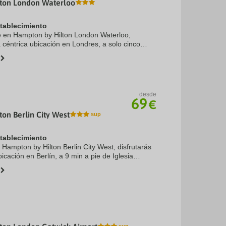
ton London Waterloo
stablecimiento
te en Hampton by Hilton London Waterloo,
 céntrica ubicación en Londres, a solo cinco
 de London Eye y Big Ben. Además, este hotel
 km ...
desde
69
€
on Berlin City West
stablecimiento
 Hampton by Hilton Berlin City West, disfrutarás
icación en Berlín, a 9 min a pie de Iglesia
 Káiser Guillermo y a 13 min de Zoo de Berlín.