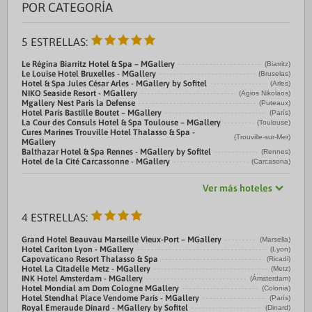
POR CATEGORÍA
5 ESTRELLAS:
Le Régina Biarritz Hotel & Spa – MGallery
(Biarritz)
Le Louise Hotel Bruxelles - MGallery
(Bruselas)
Hotel & Spa Jules César Arles - MGallery by Sofitel
(Arles)
NIKO Seaside Resort - MGallery
(Agios Nikolaos)
Mgallery Nest Paris la Defense
(Puteaux)
Hotel Paris Bastille Boutet – MGallery
(París)
La Cour des Consuls Hotel & Spa Toulouse – MGallery
(Toulouse)
Cures Marines Trouville Hotel Thalasso & Spa -
(Trouville-sur-Mer)
MGallery
Balthazar Hotel & Spa Rennes - MGallery by Sofitel
(Rennes)
Hotel de la Cité Carcassonne - MGallery
(Carcasona)
Ver más hoteles
4 ESTRELLAS:
Grand Hotel Beauvau Marseille Vieux-Port – MGallery
(Marsella)
Hotel Carlton Lyon - MGallery
(Lyon)
Capovaticano Resort Thalasso & Spa
(Ricadi)
Hotel La Citadelle Metz - MGallery
(Metz)
INK Hotel Amsterdam - MGallery
(Ámsterdam)
Hotel Mondial am Dom Cologne MGallery
(Colonia)
Hotel Stendhal Place Vendome Paris - MGallery
(París)
Royal Emeraude Dinard - MGallery by Sofitel
(Dinard)