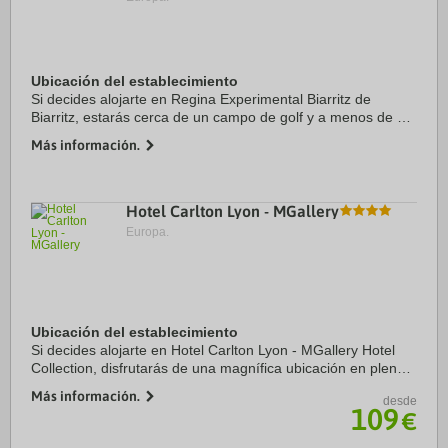
Ubicación del establecimiento
Si decides alojarte en Regina Experimental Biarritz de
Biarritz, estarás cerca de un campo de golf y a menos de 15
minutos en coche de Côte des Basques y Golfo de Vizcaya.
Más información.
Además, este hotel de playa se ...
Hotel Carlton Lyon - MGallery
Europa.
Ubicación del establecimiento
Si decides alojarte en Hotel Carlton Lyon - MGallery Hotel
Collection, disfrutarás de una magnífica ubicación en pleno
centro de Lyon, a solo 15 minutos a pie de Plaza Bellecour y
Más información.
desde
Ayuntamiento de Lyon. ...
109
€