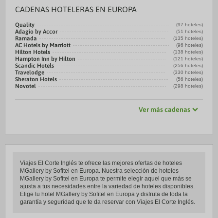
CADENAS HOTELERAS EN EUROPA
Quality
(97 hoteles)
Adagio by Accor
(51 hoteles)
Ramada
(135 hoteles)
AC Hotels by Marriott
(96 hoteles)
Hilton Hotels
(138 hoteles)
Hampton Inn by Hilton
(121 hoteles)
Scandic Hotels
(256 hoteles)
Travelodge
(330 hoteles)
Sheraton Hotels
(56 hoteles)
Novotel
(298 hoteles)
Ver más cadenas
Viajes El Corte Inglés te ofrece las mejores ofertas de hoteles
MGallery by Sofitel en Europa. Nuestra selección de hoteles
MGallery by Sofitel en Europa te permite elegir aquel que más se
ajusta a tus necesidades entre la variedad de hoteles disponibles.
Elige tu hotel MGallery by Sofitel en Europa y disfruta de toda la
garantía y seguridad que te da reservar con Viajes El Corte Inglés.