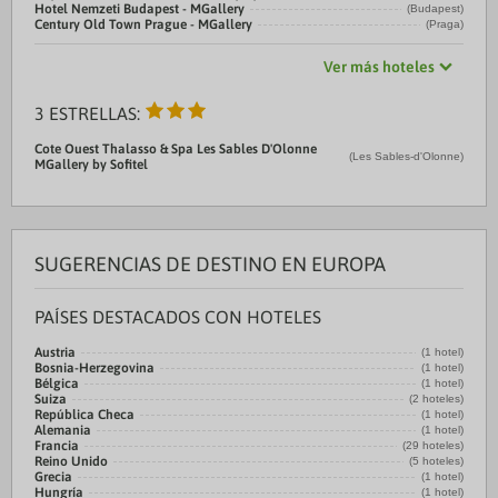
Hotel Nemzeti Budapest - MGallery
(Budapest)
Century Old Town Prague - MGallery
(Praga)
Ver más hoteles
3 ESTRELLAS:
Cote Ouest Thalasso & Spa Les Sables D'Olonne
(Les Sables-d'Olonne)
MGallery by Sofitel
SUGERENCIAS DE DESTINO EN EUROPA
PAÍSES DESTACADOS CON HOTELES
Austria
(1 hotel)
Bosnia-Herzegovina
(1 hotel)
Bélgica
(1 hotel)
Suiza
(2 hoteles)
República Checa
(1 hotel)
Alemania
(1 hotel)
Francia
(29 hoteles)
Reino Unido
(5 hoteles)
Grecia
(1 hotel)
Hungría
(1 hotel)