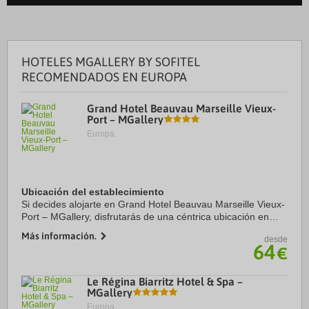
HOTELES MGALLERY BY SOFITEL
RECOMENDADOS EN EUROPA
Grand Hotel Beauvau Marseille Vieux-
Port – MGallery
Europa.
Ubicación del establecimiento
Si decides alojarte en Grand Hotel Beauvau Marseille Vieux-
Port – MGallery, disfrutarás de una céntrica ubicación en
Marsella, a solo cinco minutos en coche de Puerto Viejo de
Más información.
desde
Marsella y Museo de las ...
64
€
Le Régina Biarritz Hotel & Spa –
MGallery
Europa.