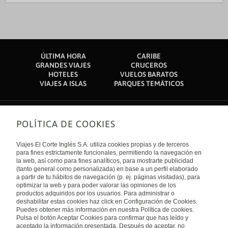
ÚLTIMA HORA
CARIBE
GRANDES VIAJES
CRUCEROS
HOTELES
VUELOS BARATOS
VIAJES A ISLAS
PARQUES TEMÁTICOS
POLÍTICA DE COOKIES
Sobre nosotros
Quiénes somos
Viajes El Corte Inglés S.A. utiliza cookies propias y de terceros
Financiación
Enlaces de interés
para fines estrictamente funcionales, permitiendo la navegación en
Sostenibilidad
la web, así como para fines analíticos, para mostrarte publicidad
Turismo accesible
(tanto general como personalizada) en base a un perfil elaborado
Guías de viaje
Tarjeta El Corte Inglés
a partir de tu hábitos de navegación (p. ej. páginas visitadas), para
Catálogos
Trabaja con nosotros
Internacional
optimizar la web y para poder valorar las opiniones de los
Auto check-in
El Corte Inglés
productos adquiridos por los usuarios. Para administrar o
Condiciones Generales
Canal Ético
deshabilitar estas cookies haz click en Configuración de Cookies.
Política de privacidad
España
Política de cookies
Puedes obtener más información en nuestra Política de cookies.
Accesibilidad
Pulsa el botón Aceptar Cookies para confirmar que has leído y
Empresas/ Grupos
aceptado la información presentada. Después de aceptar, no