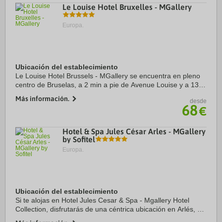
Le Louise Hotel Bruxelles - MGallery
Europa.
Ubicación del establecimiento
Le Louise Hotel Brussels - MGallery se encuentra en pleno
centro de Bruselas, a 2 min a pie de Avenue Louise y a 13
min de Parque de Bruselas. Además, este hotel para
Más información.
desde
familias se encuentra a 2,1 km de ...
68
€
Hotel & Spa Jules César Arles - MGallery
by Sofitel
Europa.
Ubicación del establecimiento
Si te alojas en Hotel Jules Cesar & Spa - Mgallery Hotel
Collection, disfrutarás de una céntrica ubicación en Arlés, a
pocos pasos de Place de la République y Théâtre Antique.