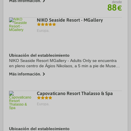
Más información.
desde
Además, este hotel de 5 ...
88
€
NIKO Seaside Resort - MGallery
Europa.
Ubicación del establecimiento
NIKO Seaside Resort MGallery - Adults Only se encuentra
en pleno centro de Ágios Nikolaos, a 5 min a pie de Museo
Arqueológico de Agios Nikolaos y a 7 min de Lago
Más información.
Voulismeni. Además, este hotel de playa se ...
Capovaticano Resort Thalasso & Spa
Europa.
Ubicación del establecimiento