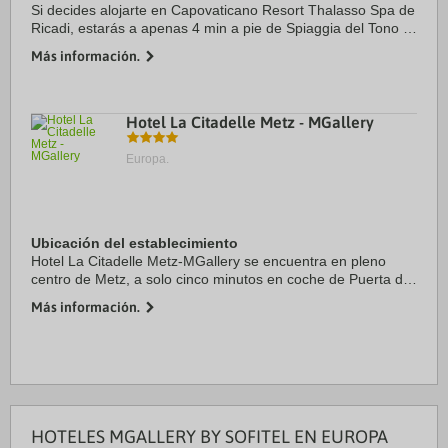
Si decides alojarte en Capovaticano Resort Thalasso Spa de
Ricadi, estarás a apenas 4 min a pie de Spiaggia del Tono y
a menos de 5 min en coche de Museo del Mar. Además,
Más información.
este hotel de playa se encuentra a ...
Hotel La Citadelle Metz - MGallery
Europa.
Ubicación del establecimiento
Hotel La Citadelle Metz-MGallery se encuentra en pleno
centro de Metz, a solo cinco minutos en coche de Puerta de
los Alemanes y Centro Pompidou-Metz. Además, este hotel
Más información.
para familias se encuentra a 1,5 km ...
HOTELES MGALLERY BY SOFITEL EN EUROPA