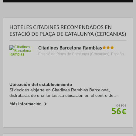
HOTELES CITADINES RECOMENDADOS EN
ESTACIÓ DE PLAÇA DE CATALUNYA (CERCANIAS)
Citadines Barcelona Ramblas
Estació de Plaça de Catalunya (Cercanias), España.
Ubicación del establecimiento
Si decides alojarte en Citadines Ramblas Barcelona,
disfrutarás de una fantástica ubicación en el centro de
Barcelona, a unos pasos de La Rambla y a solo 6 min a pie
Más información.
desde
de Catedral de Barcelona. Además, este ...
56
€