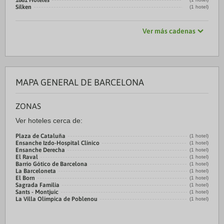
1881 Hoteles
Silken
(1 hotel)
Ver más cadenas
MAPA GENERAL DE BARCELONA
ZONAS
Ver hoteles cerca de:
Plaza de Cataluña
(1 hotel)
Ensanche Izdo-Hospital Clínico
(1 hotel)
Ensanche Derecha
(1 hotel)
El Raval
(1 hotel)
Barrio Gótico de Barcelona
(1 hotel)
La Barceloneta
(1 hotel)
El Born
(1 hotel)
Sagrada Familia
(1 hotel)
Sants - Montjuic
(1 hotel)
La Villa Olímpica de Poblenou
(1 hotel)