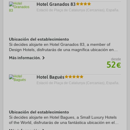
Hotel Granados 83
Estació de Plaça de Catalunya (Cercanias), España.
Ubicación del establecimiento
Si decides alojarte en Hotel Granados 83, a member of
Design Hotels, disfrutarás de una magnífica ubicación en
pleno centro de Barcelona, a solo 15 minutos a pie de Casa
Más información.
desde
Milà y Paseo de Gracia. Además, ...
52
€
Hotel Bagués
Estació de Plaça de Catalunya (Cercanias), España.
Ubicación del establecimiento
Si decides alojarte en Hotel Bagues, a Small Luxury Hotels
of the World, disfrutarás de una fantástica ubicación en el
centro de Barcelona, a unos pasos de La Rambla y a solo 5