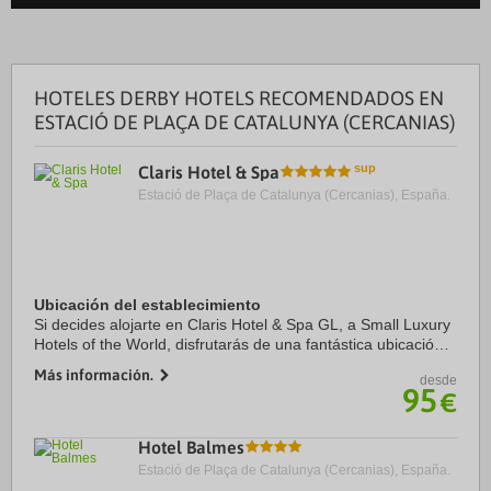
HOTELES DERBY HOTELS RECOMENDADOS EN
ESTACIÓ DE PLAÇA DE CATALUNYA (CERCANIAS)
Claris Hotel & Spa
Estació de Plaça de Catalunya (Cercanias), España.
Ubicación del establecimiento
Si decides alojarte en Claris Hotel & Spa GL, a Small Luxury
Hotels of the World, disfrutarás de una fantástica ubicación
en el centro de Barcelona, a solo cinco minutos a pie de
Más información.
desde
Paseo de Gracia y Casa ...
95
€
Hotel Balmes
Estació de Plaça de Catalunya (Cercanias), España.