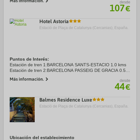
Más información.
desde
min a pie de Catedral de ...
107
€
Hotel Astoria
Estació de Plaça de Catalunya (Cercanias), España.
Puntos de Interés:
Estación de tren 1:BARCELONA SANTS-ESTACIO 1.0 kms
Estación de tren 2:BARCELONA PASSEIG DE GRACIA 0.5
kms
Más información.
desde
Aeropuerto 1:BARCELONA EL PRAT (BCN) 15.0 kms
44
€
Aeropuerto 2:GIRONA COSTA BRAVA (GRO) 80.0 ...
Balmes Residence Luxe
Estació de Plaça de Catalunya (Cercanias), España.
Ubicación del establecimiento