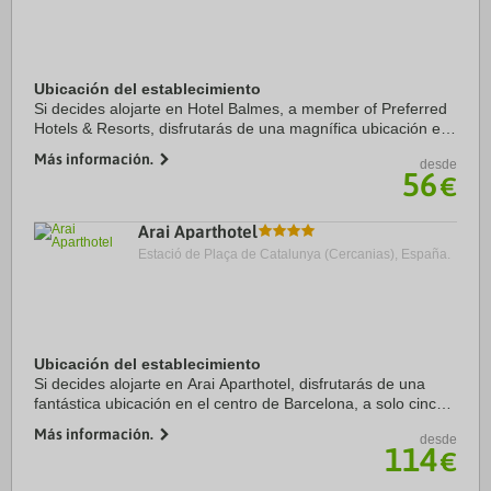
Ubicación del establecimiento
Si decides alojarte en Hotel Balmes, a member of Preferred
Hotels & Resorts, disfrutarás de una magnífica ubicación en
pleno centro de Barcelona, a solo diez minutos a pie de
Más información.
desde
Casa Milà y Paseo de Gracia. ...
56
€
Arai Aparthotel
Estació de Plaça de Catalunya (Cercanias), España.
Ubicación del establecimiento
Si decides alojarte en Arai Aparthotel, disfrutarás de una
fantástica ubicación en el centro de Barcelona, a solo cinco
minutos a pie de Catedral de Barcelona y La Rambla.
Más información.
desde
Además, este apartotel se ...
114
€