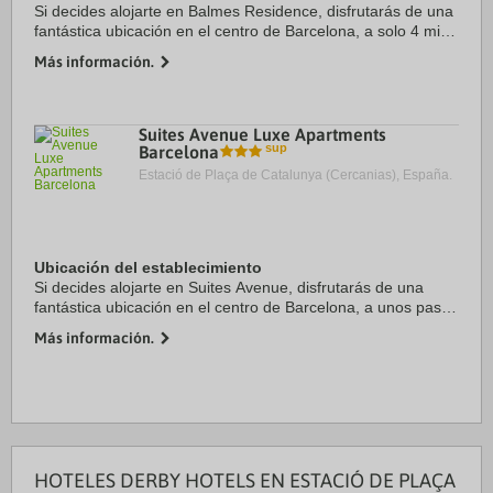
Si decides alojarte en Balmes Residence, disfrutarás de una
fantástica ubicación en el centro de Barcelona, a solo 4 min
a pie de Rambla de Cataluña y a 7 min de Casa Milà.
Más información.
Además, este apartamento de 4 ...
Suites Avenue Luxe Apartments
Barcelona
Estació de Plaça de Catalunya (Cercanias), España.
Ubicación del establecimiento
Si decides alojarte en Suites Avenue, disfrutarás de una
fantástica ubicación en el centro de Barcelona, a unos pasos
de Casa Milà y a solo 13 min a pie de Plaza de Catalunya.
Más información.
Además, este apartotel se ...
HOTELES DERBY HOTELS EN ESTACIÓ DE PLAÇA