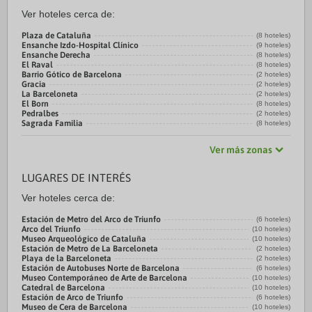
Ver hoteles cerca de:
Plaza de Cataluña
(8 hoteles)
Ensanche Izdo-Hospital Clínico
(9 hoteles)
Ensanche Derecha
(8 hoteles)
El Raval
(8 hoteles)
Barrio Gótico de Barcelona
(2 hoteles)
Gracia
(2 hoteles)
La Barceloneta
(2 hoteles)
El Born
(8 hoteles)
Pedralbes
(2 hoteles)
Sagrada Familia
(8 hoteles)
Ver más zonas
LUGARES DE INTERÉS
Ver hoteles cerca de:
Estación de Metro del Arco de Triunfo
(6 hoteles)
Arco del Triunfo
(10 hoteles)
Museo Arqueológico de Cataluña
(10 hoteles)
Estación de Metro de La Barceloneta
(2 hoteles)
Playa de la Barceloneta
(2 hoteles)
Estación de Autobuses Norte de Barcelona
(6 hoteles)
Museo Contemporáneo de Arte de Barcelona
(10 hoteles)
Catedral de Barcelona
(10 hoteles)
Estación de Arco de Triunfo
(6 hoteles)
Museo de Cera de Barcelona
(10 hoteles)