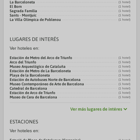
La Barceloneta
(1 hotel)
El Born
(1 hotel)
Sagrada Familia
(1 hotel)
Sants - Montjuic
(1 hotel)
La Villa Olímpica de Poblenou
(1 hotel)
LUGARES DE INTERÉS
Ver hoteles en:
Estación de Metro del Arco de Triunfo
(1 hotel)
Arco del Triunfo
(1 hotel)
Museo Arqueológico de Cataluña
(1 hotel)
Estación de Metro de La Barceloneta
(1 hotel)
Playa de la Barceloneta
(1 hotel)
Estación de Autobuses Norte de Barcelona
(1 hotel)
Museo Contemporáneo de Arte de Barcelona
(1 hotel)
Catedral de Barcelona
(1 hotel)
Estación de Arco de Triunfo
(1 hotel)
Museo de Cera de Barcelona
(1 hotel)
Ver más lugares de intéres
ESTACIONES
Ver hoteles en: