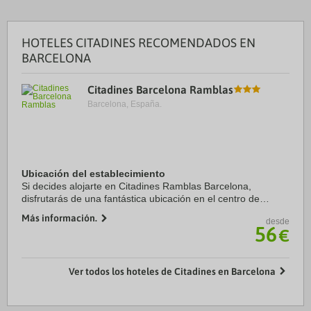
HOTELES CITADINES RECOMENDADOS EN
BARCELONA
Citadines Barcelona Ramblas
Barcelona, España.
Ubicación del establecimiento
Si decides alojarte en Citadines Ramblas Barcelona,
disfrutarás de una fantástica ubicación en el centro de
Barcelona, a unos pasos de La Rambla y a solo 6 min a pie
Más información.
desde
de Catedral de Barcelona. Además, este ...
56
€
Ver todos los hoteles de Citadines en Barcelona