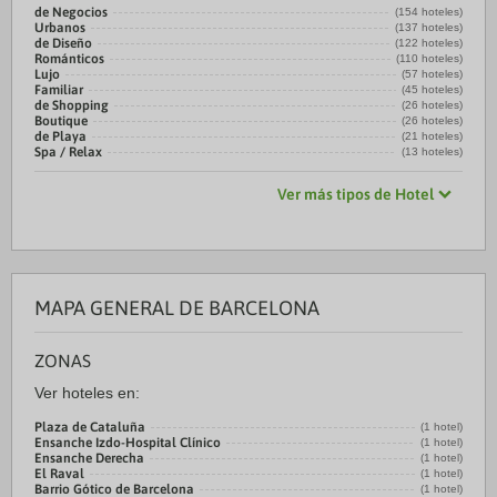
de Negocios
(154 hoteles)
Urbanos
(137 hoteles)
de Diseño
(122 hoteles)
Románticos
(110 hoteles)
Lujo
(57 hoteles)
Familiar
(45 hoteles)
de Shopping
(26 hoteles)
Boutique
(26 hoteles)
de Playa
(21 hoteles)
Spa / Relax
(13 hoteles)
Ver más tipos de Hotel
MAPA GENERAL DE BARCELONA
ZONAS
Ver hoteles en:
Plaza de Cataluña
(1 hotel)
Ensanche Izdo-Hospital Clínico
(1 hotel)
Ensanche Derecha
(1 hotel)
El Raval
(1 hotel)
Barrio Gótico de Barcelona
(1 hotel)