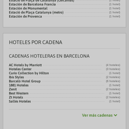
Estació de Plaça de Catalunya (Cercanias)
(1 hotel)
Estación de Barcelona Francia
(1 hotel)
Estación de Monumental
(1 hotel)
Estació de Plaça Catalunya (metro)
(1 hotel)
Estación de Provenca
(1 hotel)
HOTELES POR CADENA
CADENAS HOTELERAS EN BARCELONA
AC Hotels by Marriott
(4 hoteles)
Hoteles Center
(3 hoteles)
Curio Collection by Hilton
(1 hotel)
Ibis Styles
(2 hoteles)
Barceló Hotel Group
(6 hoteles)
1881 Hoteles
(1 hotel)
Zenit
(2 hoteles)
Best Western
(1 hotel)
Zt Hotels
(2 hoteles)
Sallés Hoteles
(1 hotel)
Ver más cadenas