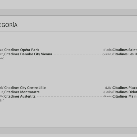
EGORÍA
Citadines Opéra Paris
Citadines Sain
iza)
(París)
Citadines Danube City Vienna
Citadines Les H
ch)
(Viena)
rís)
Citadines City Centre Lille
Citadines Place
rís)
(Lille)
Citadines Montmartre
Citadines Dido
urt)
(París)
Citadines Austerlitz
Citadines Mai
lla)
(París)
lín)