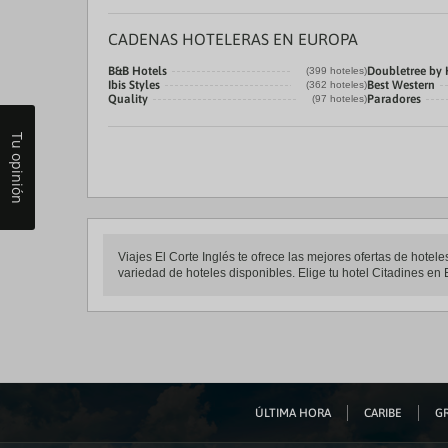
CADENAS HOTELERAS EN EUROPA
B&B Hotels
Doubletree by 
(399 hoteles)
Ibis Styles
Best Western
(362 hoteles)
Quality
Paradores
(97 hoteles)
Tu opinión
Viajes El Corte Inglés te ofrece las mejores ofertas de hote
variedad de hoteles disponibles. Elige tu hotel Citadines en 
ÚLTIMA HORA
CARIBE
GR