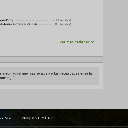
part'city
(101 hoteles)
talonia Hotels & Resorts
(66 hoteles)
Ver más cadenas
te elegir aquel que más se ajusta a tus necesidades entre la
orte Inglés.
 A ISLAS
PARQUES TEMÁTICOS