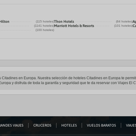
Hilton
Thon Hotels
Ap
(115 hoteles)
(64 hoteles)
Marriott Hotels & Resorts
Ca
(1141 hoteles)
(101 hoteles)
(100 hoteles)
les Citadines en Europa. Nuestra selección de hoteles Citadines en Europa te permi
Europa y disfruta de toda la garantía y seguridad que te da reservar con Viajes El C
ANDES VIAJES
CRUCEROS
HOTELES
VUELOS BARATOS
VIAJES