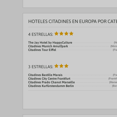
HOTELES CITADINES EN EUROPA POR CAT
4 ESTRELLAS:
The Jay Hotel by HappyCulture
(N
Citadines Munich Arnulfpark
(Múni
Citadines Tour Eiffel
(Pa
3 ESTRELLAS:
Citadines Bastille Marais
(Pa
Citadines City Centre Frankfurt
(Frankf
Citadines Prado Chanot Marseille
(Marse
Citadines Kurfürstendamm Berlin
(Ber