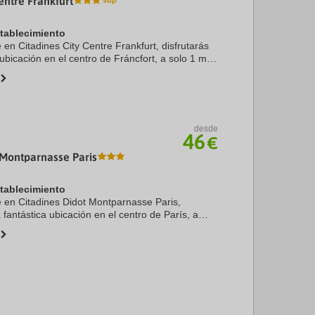
entre Frankfurt
stablecimiento
e en Citadines City Centre Frankfurt, disfrutarás
ubicación en el centro de Fráncfort, a solo 1 min
 de Muestras de Fráncfort y a 9 de Estadio
desde
46
€
 Montparnasse Paris
stablecimiento
te en Citadines Didot Montparnasse Paris,
 fantástica ubicación en el centro de París, a
he de Parc Montsouris y a 9 de Paris Expo Porte