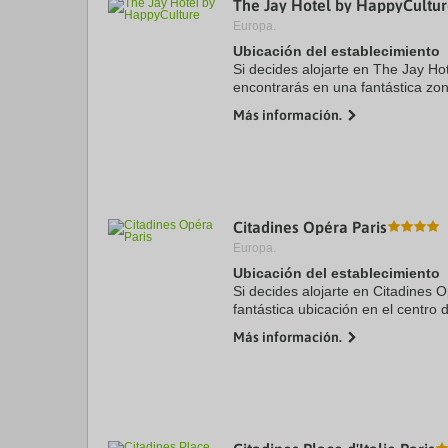
The Jay Hotel by HappyCultu
a
Europa.
da
P
Ubicación del establecimiento
th
Si decides alojarte en The Jay Ho
qu
encontrarás en una fantástica zon
m
de Niza) y estarás a solo 4 min a
k
Más información.
Anglais y a 5 de Hotel ...
to
ge
th
k
sh
fo
c
Citadines Opéra Paris
da
Europa.
Ubicación del establecimiento
Si decides alojarte en Citadines O
fantástica ubicación en el centro
Boulevard Haussmann y a solo 8 
Más información.
Además, este ...