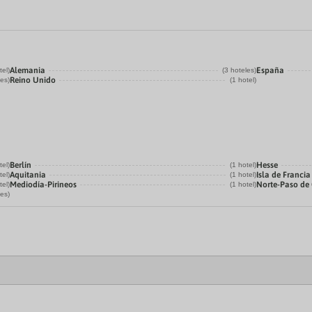
Alemania
España
tel)
(3 hoteles)
Reino Unido
les)
(1 hotel)
Berlín
Hesse
tel)
(1 hotel)
Aquitania
Isla de Francia
tel)
(1 hotel)
Mediodía-Pirineos
Norte-Paso de 
tel)
(1 hotel)
les)