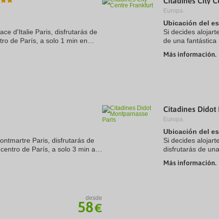
Citadines City C
Europa.
Ubicación del e
ace d'Italie Paris, disfrutarás de
Si decides alojart
tro de París, a solo 1 min en
de una fantástica 
'Italie (13 arr.) y a 6 de
en coche de Feria
Más información.
Deutsche ...
Citadines Didot
Europa.
Ubicación del e
ontmartre Paris, disfrutarás de
Si decides alojar
centro de París, a solo 3 min a
disfrutarás de una
du Moulin Rouge y a otros 5 en
solo 4 min en coc
Más información.
de Versailles. ...
desde
58
€