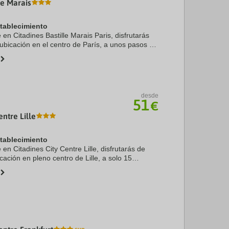
le Marais
stablecimiento
e en Citadines Bastille Marais Paris, disfrutarás
 ubicación en el centro de París, a unos pasos de
n y a solo 7 min a pie de Place des Vosges.
desde
51
€
entre Lille
stablecimiento
e en Citadines City Centre Lille, disfrutarás de
ación en pleno centro de Lille, a solo 15
ala de conciertos Zenith y Gran Palacio de Lille.