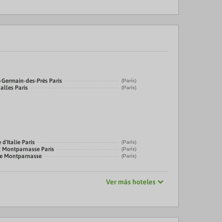
t-Germain-des-Prés Paris
(París)
alles Paris
(París)
 d'Italie Paris
(París)
t Montparnasse Paris
(París)
ne Montparnasse
(París)
Ver más hoteles