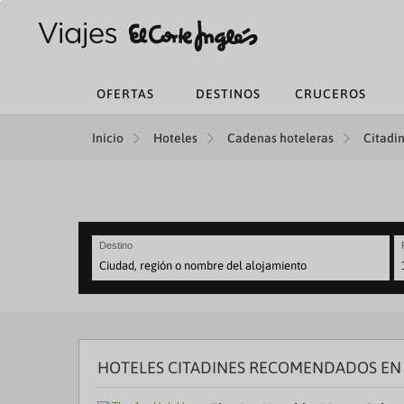
OFERTAS
DESTINOS
CRUCEROS
Inicio
Hoteles
Cadenas hoteleras
Citadin
Destino
N
fo
to
in
wi
th
HOTELES CITADINES RECOMENDADOS EN
ca
a
se