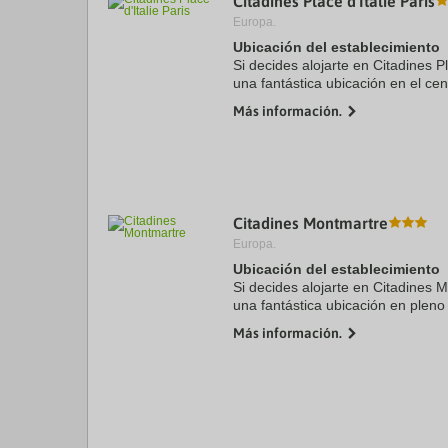
Citadines Place d'Italie Paris
Europa.
Ubicación del establecimiento
Si decides alojarte en Citadines Pl
una fantástica ubicación en el cen
coche de Gare d'Austerlitz - Place d
Más información.
Jardines ...
Citadines Montmartre
Europa.
Ubicación del establecimiento
Si decides alojarte en Citadines M
una fantástica ubicación en pleno 
pie de Club nocturno La Machine 
Más información.
coche de ...