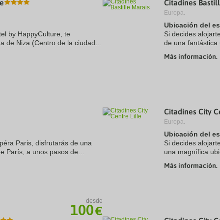
re
Citadines Bastil
a
Europa.
te.
date.
ress
Press
Ubicación del e
e
the
tel by HappyCulture, te
Si decides alojart
estion
question
a de Niza (Centro de la ciudad
de una fantástica
ark
mark
 pie de Paseo marítimo des
Canal Saint-Marti
ey
key
Más información.
Además, ...
to
t
get
e
the
eyboard
keyboard
ortcuts
shortcuts
r
for
hanging
changing
Citadines City C
tes.
dates.
Europa.
Ubicación del e
péra Paris, disfrutarás de una
Si decides alojart
 de París, a unos pasos de
una magnífica ubic
min a pie de Ópera Garnier.
minutos a pie de S
Más información.
Además, ...
desde
100
€