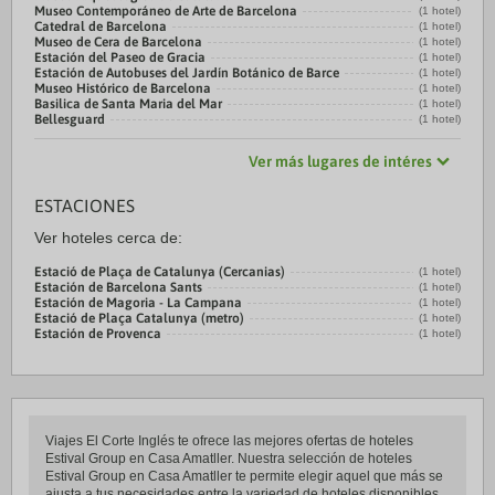
Museo Contemporáneo de Arte de Barcelona
(1 hotel)
Catedral de Barcelona
(1 hotel)
Museo de Cera de Barcelona
(1 hotel)
Estación del Paseo de Gracia
(1 hotel)
Estación de Autobuses del Jardín Botánico de Barce
(1 hotel)
Museo Histórico de Barcelona
(1 hotel)
Basilica de Santa Maria del Mar
(1 hotel)
Bellesguard
(1 hotel)
Ver más lugares de intéres
ESTACIONES
Ver hoteles cerca de:
Estació de Plaça de Catalunya (Cercanias)
(1 hotel)
Estación de Barcelona Sants
(1 hotel)
Estación de Magoria - La Campana
(1 hotel)
Estació de Plaça Catalunya (metro)
(1 hotel)
Estación de Provenca
(1 hotel)
Viajes El Corte Inglés te ofrece las mejores ofertas de hoteles
Estival Group en Casa Amatller. Nuestra selección de hoteles
Estival Group en Casa Amatller te permite elegir aquel que más se
ajusta a tus necesidades entre la variedad de hoteles disponibles.