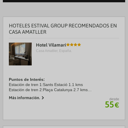
HOTELES ESTIVAL GROUP RECOMENDADOS EN
CASA AMATLLER
Hotel Vilamarí
Casa Amatller, España.
Puntos de Interés:
Estación de tren 1:Sants Estació 1.1 kms
Estación de tren 2:Plaça Catalunya 2.7 kms
Aeropuerto 1:El Prat 10.8 kms
Más información.
desde
Aeropuerto 2:Aeroport de Girona 95.7 kms
55
€
Puerto:Port de Barcelona 8.4 kms
Centro ...