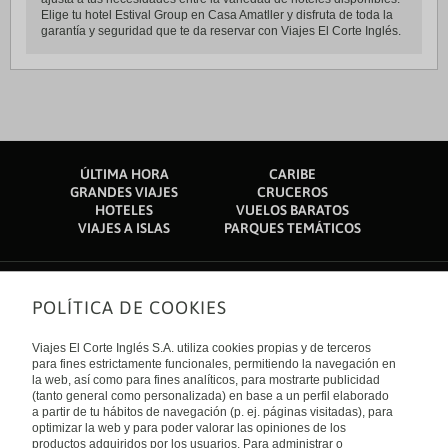
Elige tu hotel Estival Group en Casa Amatller y disfruta de toda la
garantía y seguridad que te da reservar con Viajes El Corte Inglés.
ÚLTIMA HORA
CARIBE
GRANDES VIAJES
CRUCEROS
HOTELES
VUELOS BARATOS
VIAJES A ISLAS
PARQUES TEMÁTICOS
POLÍTICA DE COOKIES
Sobre nosotros
Quiénes somos
Viajes El Corte Inglés S.A. utiliza cookies propias y de terceros
Financiación
Enlaces de interés
para fines estrictamente funcionales, permitiendo la navegación en
Sostenibilidad
la web, así como para fines analíticos, para mostrarte publicidad
Turismo accesible
(tanto general como personalizada) en base a un perfil elaborado
Guías de viaje
Tarjeta El Corte Inglés
a partir de tu hábitos de navegación (p. ej. páginas visitadas), para
Catálogos
Trabaja con nosotros
Internacional
optimizar la web y para poder valorar las opiniones de los
Auto check-in
El Corte Inglés
productos adquiridos por los usuarios. Para administrar o
Condiciones Generales