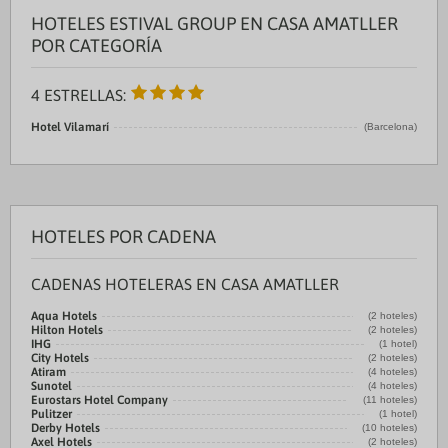
HOTELES ESTIVAL GROUP EN CASA AMATLLER
POR CATEGORÍA
4 ESTRELLAS:
Hotel Vilamarí
(Barcelona)
HOTELES POR CADENA
CADENAS HOTELERAS EN CASA AMATLLER
Aqua Hotels
(2 hoteles)
Hilton Hotels
(2 hoteles)
IHG
(1 hotel)
City Hotels
(2 hoteles)
Atiram
(4 hoteles)
Sunotel
(4 hoteles)
Eurostars Hotel Company
(11 hoteles)
Pulitzer
(1 hotel)
Derby Hotels
(10 hoteles)
Axel Hotels
(2 hoteles)