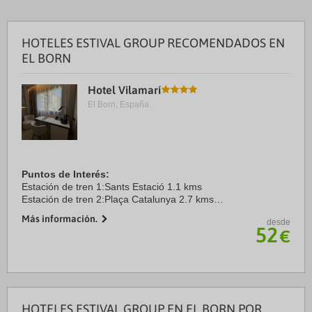
HOTELES ESTIVAL GROUP RECOMENDADOS EN
EL BORN
Hotel Vilamarí
El Born, España.
Puntos de Interés:
Estación de tren 1:Sants Estació 1.1 kms
Estación de tren 2:Plaça Catalunya 2.7 kms
Aeropuerto 1:El Prat 10.8 kms
Más información.
desde
Aeropuerto 2:Aeroport de Girona 95.7 kms
52
€
Puerto:Port de Barcelona 8.4 kms
Centro ...
HOTELES ESTIVAL GROUP EN EL BORN POR