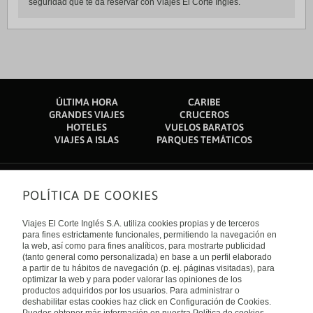
seguridad que te da reservar con Viajes El Corte Inglés.
ÚLTIMA HORA
CARIBE
GRANDES VIAJES
CRUCEROS
HOTELES
VUELOS BARATOS
VIAJES A ISLAS
PARQUES TEMÁTICOS
POLÍTICA DE COOKIES
Sobre nosotros
Quiénes somos
Viajes El Corte Inglés S.A. utiliza cookies propias y de terceros
Financiación
Enlaces de interés
para fines estrictamente funcionales, permitiendo la navegación en
Sostenibilidad
la web, así como para fines analíticos, para mostrarte publicidad
Turismo accesible
(tanto general como personalizada) en base a un perfil elaborado
Guías de viaje
Tarjeta El Corte Inglés
a partir de tu hábitos de navegación (p. ej. páginas visitadas), para
Catálogos
Trabaja con nosotros
Internacional
optimizar la web y para poder valorar las opiniones de los
Auto check-in
El Corte Inglés
productos adquiridos por los usuarios. Para administrar o
Condiciones Generales
Canal Ético
deshabilitar estas cookies haz click en Configuración de Cookies.
Política de privacidad
España