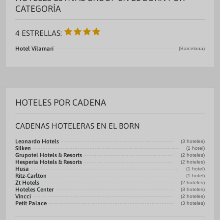
CATEGORÍA
4 ESTRELLAS:
Hotel Vilamarí
(Barcelona)
HOTELES POR CADENA
CADENAS HOTELERAS EN EL BORN
Leonardo Hotels
(3 hoteles)
Silken
(1 hotel)
Grupotel Hotels & Resorts
(2 hoteles)
Hesperia Hotels & Resorts
(2 hoteles)
Husa
(1 hotel)
Ritz-Carlton
(1 hotel)
Zt Hotels
(2 hoteles)
Hoteles Center
(3 hoteles)
Vincci
(2 hoteles)
Petit Palace
(3 hoteles)