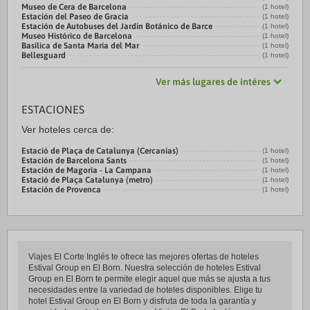
Museo de Cera de Barcelona
(1 hotel)
Estación del Paseo de Gracia
(1 hotel)
Estación de Autobuses del Jardín Botánico de Barce
(1 hotel)
Museo Histórico de Barcelona
(1 hotel)
Basilica de Santa Maria del Mar
(1 hotel)
Bellesguard
(1 hotel)
Ver más lugares de intéres
ESTACIONES
Ver hoteles cerca de:
Estació de Plaça de Catalunya (Cercanias)
(1 hotel)
Estación de Barcelona Sants
(1 hotel)
Estación de Magoria - La Campana
(1 hotel)
Estació de Plaça Catalunya (metro)
(1 hotel)
Estación de Provenca
(1 hotel)
Viajes El Corte Inglés te ofrece las mejores ofertas de hoteles
Estival Group en El Born. Nuestra selección de hoteles Estival
Group en El Born te permite elegir aquel que más se ajusta a tus
necesidades entre la variedad de hoteles disponibles. Elige tu
hotel Estival Group en El Born y disfruta de toda la garantía y