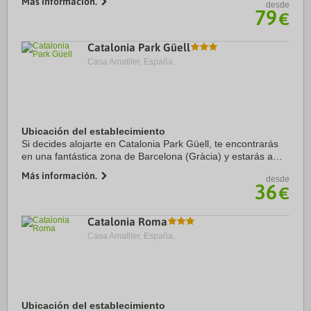
Más información.
desde
min de La Rambla. Además, este hotel de ...
79
€
Catalonia Park Güell
Casa Amatller, España.
Ubicación del establecimiento
Si decides alojarte en Catalonia Park Güell, te encontrarás
en una fantástica zona de Barcelona (Gràcia) y estarás a
menos de cinco minutos en coche de Park Güell y Casa
Más información.
desde
Milà. Además, este hotel sostenible ...
36
€
Catalonia Roma
Casa Amatller, España.
Ubicación del establecimiento