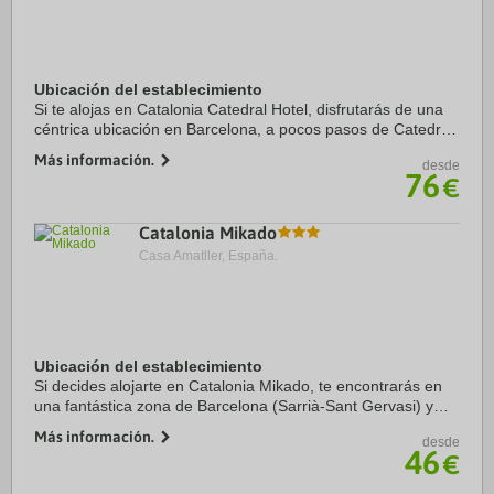
Ubicación del establecimiento
Si te alojas en Catalonia Catedral Hotel, disfrutarás de una
céntrica ubicación en Barcelona, a pocos pasos de Catedral
de Barcelona y a cinco minutos a pie de La Rambla.
Más información.
desde
Además, este hotel sostenible se ...
76
€
Catalonia Mikado
Casa Amatller, España.
Ubicación del establecimiento
Si decides alojarte en Catalonia Mikado, te encontrarás en
una fantástica zona de Barcelona (Sarrià-Sant Gervasi) y
estarás a menos de diez minutos en coche de Park Güell y
Más información.
desde
Plaza de Catalunya. Además, este ...
46
€