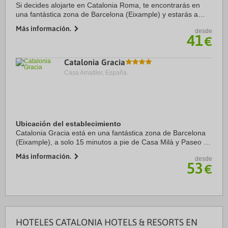
Si decides alojarte en Catalonia Roma, te encontrarás en
una fantástica zona de Barcelona (Eixample) y estarás a
menos de cinco minutos en coche de La Rambla y Plaza de
Más información.
desde
Catalunya. Además, este hotel ...
41
€
Catalonia Gracia
Casa Amatller, España.
Ubicación del establecimiento
Catalonia Gracia está en una fantástica zona de Barcelona
(Eixample), a solo 15 minutos a pie de Casa Milà y Paseo de
Gracia. Además, este hotel sostenible se encuentra a 1,1 km
Más información.
desde
de Casa Batlló y a 1,7 km ...
53
€
HOTELES CATALONIA HOTELS & RESORTS EN