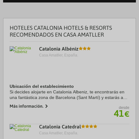
HOTELES CATALONIA HOTELS & RESORTS
RECOMENDADOS EN CASA AMATLLER
Catalonia Albéniz
Casa Amatller, España.
Ubicación del establecimiento
Si decides alojarte en Catalonia Albeniz, te encontrarás en
una fantástica zona de Barcelona (Sant Martí) y estarás a
menos de cinco minutos en coche de Sagrada Familia y
Más información.
desde
Plaza de Catalunya. Además, este ...
41
€
Catalonia Catedral
Casa Amatller, España.