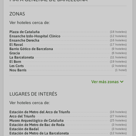
ZONAS
Ver hoteles cerca de:
Plaza de Cataluña
(18 hoteles)
Ensanche Izdo-Hospital Clínico
(12 hoteles)
Ensanche Derecha
(16 hoteles)
El Raval
(17 hoteles)
Barrio Gótico de Barcelona
(9 hoteles)
Gracia
(6 hoteles)
La Barceloneta
(11 hoteles)
El Born
(19 hoteles)
Les Corts
(2 hoteles)
Nou Barris
(1 hotel)
Ver más zonas
LUGARES DE INTERÉS
Ver hoteles cerca de:
Estación de Metro del Arco de Triunfo
(16 hoteles)
Arco del Triunfo
(27 hoteles)
Museo Arqueológico de Cataluña
(25 hoteles)
Estación de Metro de Bac de Roda
(3 hoteles)
Estación de Badal
(3 hoteles)
Estación de Metro de La Barceloneta
(12 hoteles)