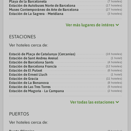
Playa de la Barceloneta
(7 hoteles)
Estación de Autobuses Norte de Barcelona
(17 hoteles)
Museo Contemporáneo de Arte de Barcelona
(27 hoteles)
Estación de La Sagrera - Meridiana
(3 hoteles)
Ver más lugares de intéres
ESTACIONES
Ver hoteles cerca de:
Estació de Plaça de Catalunya (Cercanias)
(16 hoteles)
Estación de Sant Andreu Arenal
(1 hotel)
Estación de Barcelona Sants
(4 hoteles)
Estación de Barcelona Francia
(12 hoteles)
Estación de El Putxet
(6 hoteles)
Estación de Ernest Lluch
(1 hotel)
Estación de Gracia
(11 hoteles)
Estación de La Bonanova
(8 hoteles)
Estación de Las Tres Torres
(5 hoteles)
Estación de Magoria - La Campana
(2 hoteles)
Ver todas las estaciones
PUERTOS
Ver hoteles cerca de: