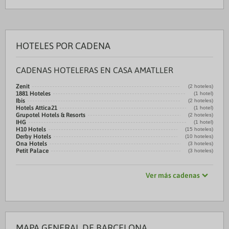
HOTELES POR CADENA
CADENAS HOTELERAS EN CASA AMATLLER
Zenit
(2 hoteles)
1881 Hoteles
(1 hotel)
Ibis
(2 hoteles)
Hotels Attica21
(1 hotel)
Grupotel Hotels & Resorts
(2 hoteles)
IHG
(1 hotel)
H10 Hotels
(15 hoteles)
Derby Hotels
(10 hoteles)
Ona Hotels
(3 hoteles)
Petit Palace
(3 hoteles)
Ver más cadenas
MAPA GENERAL DE BARCELONA