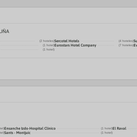
LUÑA
Sercotel Hotels
S
(2 hoteles)
(4 hoteles)
Eurostars Hotel Company
E
(1 hotel)
(7 hoteles)
(1 hotel)
Ensanche Izdo-Hospital Clínico
El Raval
tel)
(1 hotel)
Sants - Montjuic
tel)
(1 hotel)