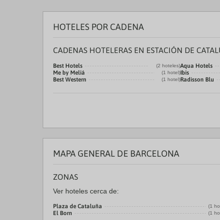
HOTELES POR CADENA
CADENAS HOTELERAS EN ESTACIÓN DE CATA
Best Hotels
Aqua Hotels
(2 hoteles)
Me by Meliá
Ibis
(1 hotel)
Best Western
Radisson Blu
(1 hotel)
MAPA GENERAL DE BARCELONA
ZONAS
Ver hoteles cerca de:
Plaza de Cataluña
(1 ho
El Born
(1 ho