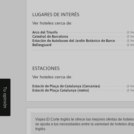
LUGARES DE INTERÉS
Ver hoteles cerca de:
Arco del Triunfo
(1 ho
Catedral de Barcelona
(1 ho
Estación de Autobuses del Jardín Botánico de Barce
(1 ho
Bellesguard
(1 ho
ESTACIONES
Ver hoteles cerca de:
Estació de Plaça de Catalunya (Cercanias)
(1 ho
Tu opinión
Estació de Plaça Catalunya (metro)
(1 ho
Viajes El Corte Inglés te ofrece las mejores ofertas de hote
se ajusta a tus necesidades entre la variedad de hoteles disp
Inglés.