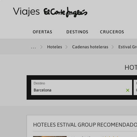
OFERTAS
DESTINOS
CRUCEROS
Hoteles
Cadenas hoteleras
Estival Gr
HOT
Destino
N
fo
to
in
wi
th
HOTELES ESTIVAL GROUP RECOMENDADO
ca
a
se