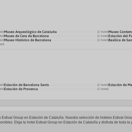
Museo Arqueológico de Cataluña
Museo Contemp
tel)
(1 hotel)
Museo de Cera de Barcelona
Estación del P
tel)
(1 hotel)
Museo Histórico de Barcelona
Basilica de Sa
tel)
(1 hotel)
tel)
Estación de Barcelona Sants
Estación de M
tel)
(1 hotel)
Estación de Provenca
tel)
(1 hotel)
les Estival Group en Estación de Cataluña. Nuestra selección de hoteles Estival Gr
onibles. Elige tu hotel Estival Group en Estación de Cataluña y disfruta de toda la