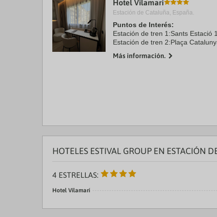
Hotel Vilamarí
a
Estación de Cataluña, España.
da
P
Puntos de Interés:
th
Estación de tren 1:Sants Estació 
qu
Estación de tren 2:Plaça Catalun
m
Aeropuerto 1:El Prat 10.8 kms
k
Más información.
Aeropuerto 2:Aeroport de Girona
to
Puerto:Port de Barcelona 8.4 kms
ge
Centro ...
th
k
sh
fo
c
da
HOTELES ESTIVAL GROUP EN ESTACIÓN D
4 ESTRELLAS:
Hotel Vilamarí