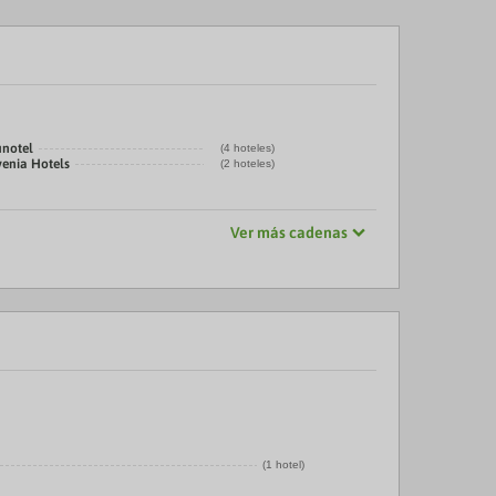
unotel
(4 hoteles)
venia Hotels
(2 hoteles)
Ver más cadenas
(1 hotel)