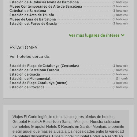
Estación de Autobuses Norte de Barcelona
(2 hoteles)
Museo Contemporáneo de Arte de Barcelona
(2 hoteles)
Catedral de Barcelona
(2 hoteles)
Estación de Arco de Triunfo
(2 hoteles)
Museo de Cera de Barcelona
(2 hoteles)
Estación del Paseo de Gracia
(2 hoteles)
Ver más lugares de intéres
ESTACIONES
Ver hoteles cerca de:
Estació de Plaça de Catalunya (Cercanias)
(2 hoteles)
Estación de Barcelona Francia
(2 hoteles)
Estación de Gracia
(2 hoteles)
Estación de Monumental
(1 hotel)
Estació de Plaça Catalunya (metro)
(2 hoteles)
Estación de Provenca
(2 hoteles)
Viajes El Corte Inglés te ofrece las mejores ofertas de hoteles
Grupotel Hotels & Resorts en Sants - Montjuic. Nuestra selección
de hoteles Grupotel Hotels & Resorts en Sants - Montjuic te permite
elegir aquel que más se ajusta a tus necesidades entre la variedad
de hoteles disponibles. Elige tu hotel Grupotel Hotels & Resorts en