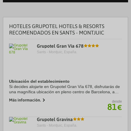
HOTELES GRUPOTEL HOTELS & RESORTS
RECOMENDADOS EN SANTS - MONTJUIC
Grupotel Gran Vía 678
Sants - Montjuic, España.
Ubicación del establecimiento
Si decides alojarte en Grupotel Gran Vía 678, disfrutarás de
una magnífica ubicación en pleno centro de Barcelona, a
solo diez minutos a pie de Plaza de Catalunya y Palau de la
Más información.
desde
Música Catalana. Además, ...
81
€
Grupotel Gravina
Sants - Montjuic, España.