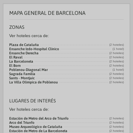
MAPA GENERAL DE BARCELONA
ZONAS
Ver hoteles cerca de:
Plaza de Cataluña
(2 hoteles)
Ensanche Izdo-Hospital Clínico
(1 hotel)
Ensanche Derecha
(2 hoteles)
El Raval
(2 hoteles)
La Barceloneta
(2 hoteles)
El Born
(2 hoteles)
Poblenou-Diagonal Mar
(1 hotel)
Sagrada Familia
(2 hoteles)
Sants - Montjuic
(2 hoteles)
La Villa Olímpica de Poblenou
(2 hoteles)
LUGARES DE INTERÉS
Ver hoteles cerca de:
Estación de Metro del Arco de Triunfo
(2 hoteles)
Arco del Triunfo
(2 hoteles)
Museo Arqueológico de Cataluña
(2 hoteles)
Estación de Metro de La Barceloneta
(2 hoteles)