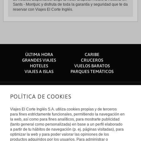
Sants - Montjuic y disfruta de toda la garantía y seguridad que te da
reservar con Viajes El Corte Inglés.
ÚLTIMA HORA
CARIBE
GRANDES VIAJES
CRUCEROS
HOTELES
VUELOS BARATOS
VIAJES A ISLAS
PARQUES TEMÁTICOS
POLÍTICA DE COOKIES
Sobre nosotros
Quiénes somos
Viajes El Corte Inglés S.A. utiliza cookies propias y de terceros
Financiación
Enlaces de interés
para fines estrictamente funcionales, permitiendo la navegación en
Sostenibilidad
la web, así como para fines analíticos, para mostrarte publicidad
Turismo accesible
(tanto general como personalizada) en base a un perfil elaborado
Guías de viaje
Tarjeta El Corte Inglés
a partir de tu hábitos de navegación (p. ej. páginas visitadas), para
Catálogos
Trabaja con nosotros
Internacional
optimizar la web y para poder valorar las opiniones de los
Auto check-in
El Corte Inglés
productos adquiridos por los usuarios. Para administrar o
Condiciones Generales