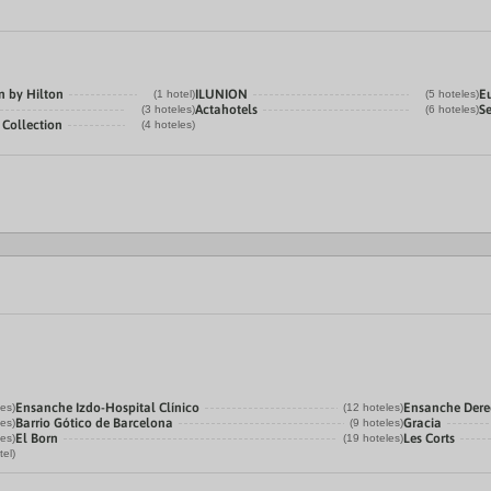
n by Hilton
ILUNION
E
(1 hotel)
(5 hoteles)
Actahotels
Se
(3 hoteles)
(6 hoteles)
 Collection
(4 hoteles)
Ensanche Izdo-Hospital Clínico
Ensanche Der
les)
(12 hoteles)
Barrio Gótico de Barcelona
Gracia
les)
(9 hoteles)
El Born
Les Corts
les)
(19 hoteles)
tel)