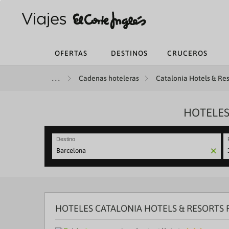
OFERTAS
DESTINOS
CRUCEROS
Cadenas hoteleras
Catalonia Hotels & Res
HOTELES
Destino
N
fo
to
in
wi
th
HOTELES CATALONIA HOTELS & RESORTS
ca
a
se