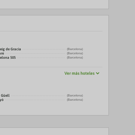
eig de Gracia
(Barcelona)
are
(Barcelona)
celona 505
(Barcelona)
Ver más hoteles
 Güell
(Barcelona)
nyó
(Barcelona)