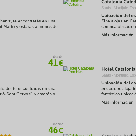
Catalonia Cated
a
Sants - Montjuic, Es
te.
date.
ress
Press
Ubicación del e
e
the
lbeniz, te encontrarás en una
Si te alojas en Ca
estion
question
nt Martí) y estarás a menos de
céntrica ubicació
ark
mark
a Familia y Plaza de Catalunya.
Barcelona y a cin
ey
key
Más información.
hotel sostenible se
to
t
get
e
the
eyboard
keyboard
desde
ortcuts
shortcuts
41
€
r
for
hanging
changing
Hotel Cataloni
tes.
dates.
Sants - Montjuic, Es
Ubicación del e
Mikado, te encontrarás en una
Si decides alojar
rià-Sant Gervasi) y estarás a
fantástica ubicaci
e Park Güell y Plaza de
de La Rambla y a
Más información.
hotel de lujo se ...
desde
46
€