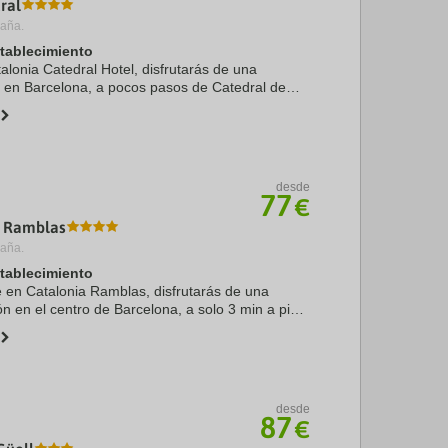
ral
paña.
stablecimiento
talonia Catedral Hotel, disfrutarás de una
n en Barcelona, a pocos pasos de Catedral de
co minutos a pie de La Rambla. Además, este
 ...
desde
77
€
a Ramblas
paña.
stablecimiento
te en Catalonia Ramblas, disfrutarás de una
ón en el centro de Barcelona, a solo 3 min a pie
 5 min de Plaza de Catalunya. Además, este
desde
87
€