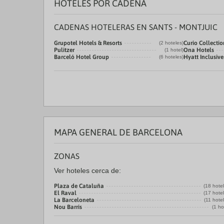
HOTELES POR CADENA
CADENAS HOTELERAS EN SANTS - MONTJUIC
Grupotel Hotels & Resorts
Curio Collectio
(2 hoteles)
Pulitzer
Ona Hotels
(1 hotel)
Barceló Hotel Group
Hyatt Inclusive
(6 hoteles)
MAPA GENERAL DE BARCELONA
ZONAS
Ver hoteles cerca de:
Plaza de Cataluña
(18 hote
El Raval
(17 hote
La Barceloneta
(11 hote
Nou Barris
(1 ho