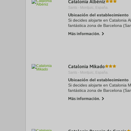
Catalonia Albéniz
a
Sants - Montjuic, España.
da
P
Ubicación del establecimiento
th
Si decides alojarte en Catalonia A
qu
fantástica zona de Barcelona (Sa
m
cinco minutos en coche de Sagrad
k
Más información.
Además, este ...
to
ge
th
k
sh
fo
c
Catalonia Mikado
da
Sants - Montjuic, España.
Ubicación del establecimiento
Si decides alojarte en Catalonia 
fantástica zona de Barcelona (Sar
menos de diez minutos en coche d
Más información.
Catalunya. Además, este ...