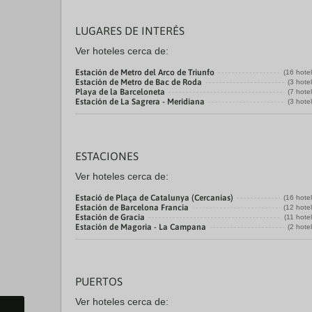
LUGARES DE INTERÉS
Ver hoteles cerca de:
Estación de Metro del Arco de Triunfo
(16 hote
Estación de Metro de Bac de Roda
(3 hote
Playa de la Barceloneta
(7 hote
Estación de La Sagrera - Meridiana
(3 hote
ESTACIONES
Ver hoteles cerca de:
Estació de Plaça de Catalunya (Cercanias)
(16 hote
Estación de Barcelona Francia
(12 hote
Estación de Gracia
(11 hote
Estación de Magoria - La Campana
(2 hote
PUERTOS
Ver hoteles cerca de: