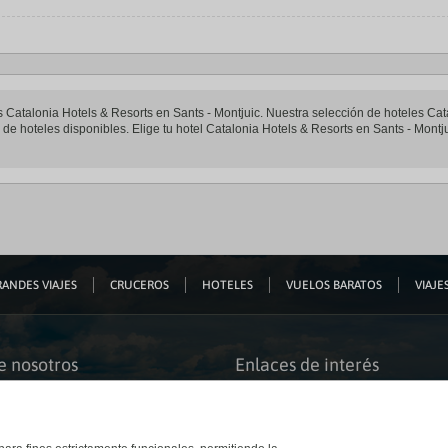
es Catalonia Hotels & Resorts en Sants - Montjuic. Nuestra selección de hoteles Cat
e hoteles disponibles. Elige tu hotel Catalonia Hotels & Resorts en Sants - Montjui
ANDES VIAJES
CRUCEROS
HOTELES
VUELOS BARATOS
VIAJES
e nosotros
Enlaces de interés
s somos
Guías de viaje
iación
Catálogos
bilidad
Auto check-in
o accesible
Condiciones Generales