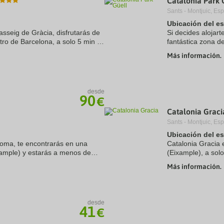
Catalonia Park 
Sants - Montjuic, Es
Ubicación del e
asseig de Gràcia, disfrutarás de
Si decides alojart
tro de Barcelona, a solo 5 min a
fantástica zona d
min de La Rambla. Además, este
minutos en coche 
Más información.
sostenible ...
desde
90
€
Catalonia Graci
Sants - Montjuic, Es
Ubicación del e
Roma, te encontrarás en una
Catalonia Gracia 
xample) y estarás a menos de
(Eixample), a sol
mbla y Plaza de Catalunya.
Gracia. Además, e
Más información.
Casa Batlló y a 1,
desde
41
€