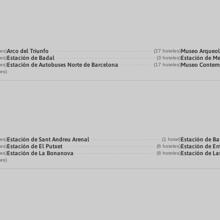
Arco del Triunfo
Museo Arqueol
les)
(27 hoteles)
Estación de Badal
Estación de Me
les)
(3 hoteles)
Estación de Autobuses Norte de Barcelona
Museo Contemp
les)
(17 hoteles)
les)
Estación de Sant Andreu Arenal
Estación de Ba
les)
(1 hotel)
Estación de El Putxet
Estación de Er
les)
(6 hoteles)
Estación de La Bonanova
Estación de Las
les)
(8 hoteles)
les)