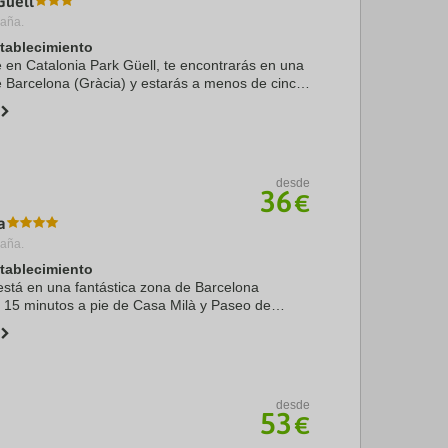
Güell
paña.
stablecimiento
e en Catalonia Park Güell, te encontrarás en una
e Barcelona (Gràcia) y estarás a menos de cinco
de Park Güell y Casa Milà. Además, este hotel
desde
36
€
a
paña.
stablecimiento
está en una fantástica zona de Barcelona
o 15 minutos a pie de Casa Milà y Paseo de
ste hotel sostenible se encuentra a 1,1 km de
7 km ...
desde
53
€