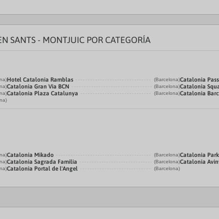
EN SANTS - MONTJUIC POR CATEGORÍA
Hotel Catalonia Ramblas
Catalonia Pass
na)
(Barcelona)
Catalonia Gran Vía BCN
Catalonia Squ
na)
(Barcelona)
Catalonia Plaza Catalunya
Catalonia Bar
na)
(Barcelona)
na)
Catalonia Mikado
Catalonia Park
na)
(Barcelona)
Catalonia Sagrada Familia
Catalonia Avi
na)
(Barcelona)
Catalonia Portal de l'Angel
na)
(Barcelona)