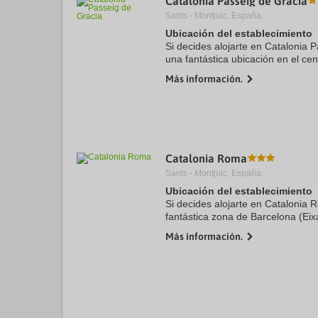
Catalonia Passeig de Gracia
Sants - Montjuic, España.
Ubicación del establecimiento
Si decides alojarte en Catalonia P
una fantástica ubicación en el cen
pie de Plaza de Catalunya y a 7 
Más información.
hotel de ...
Catalonia Roma
Sants - Montjuic, España.
Ubicación del establecimiento
Si decides alojarte en Catalonia 
fantástica zona de Barcelona (Ei
cinco minutos en coche de La Ra
Más información.
Además, este hotel ...