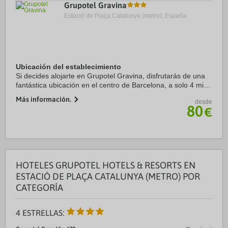
Grupotel Gravina
Estació de Plaça Catalunya (metro), España.
Ubicación del establecimiento
Si decides alojarte en Grupotel Gravina, disfrutarás de una
fantástica ubicación en el centro de Barcelona, a solo 4 min
a pie de La Rambla y a 6 min de Plaza de Catalunya.
Más información.
desde
Además, este hotel se encuentra ...
80
€
HOTELES GRUPOTEL HOTELS & RESORTS EN
ESTACIÓ DE PLAÇA CATALUNYA (METRO) POR
CATEGORÍA
4 ESTRELLAS: