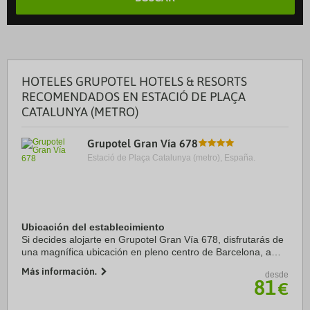
HOTELES GRUPOTEL HOTELS & RESORTS
RECOMENDADOS EN ESTACIÓ DE PLAÇA
CATALUNYA (METRO)
Grupotel Gran Vía 678
Estació de Plaça Catalunya (metro), España.
Ubicación del establecimiento
Si decides alojarte en Grupotel Gran Vía 678, disfrutarás de
una magnífica ubicación en pleno centro de Barcelona, a
solo diez minutos a pie de Plaza de Catalunya y Palau de la
Más información.
desde
Música Catalana. Además, ...
81
€