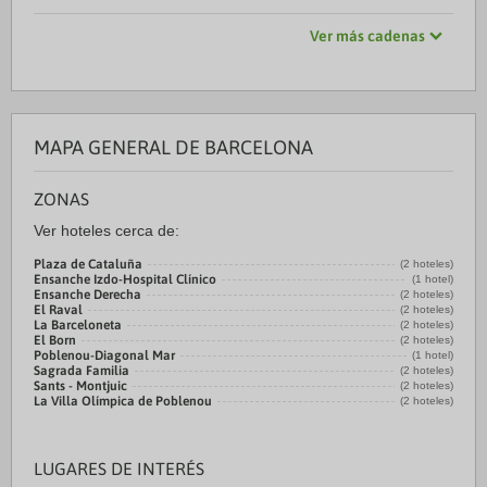
Ver más cadenas
MAPA GENERAL DE BARCELONA
ZONAS
Ver hoteles cerca de:
Plaza de Cataluña
(2 hoteles)
Ensanche Izdo-Hospital Clínico
(1 hotel)
Ensanche Derecha
(2 hoteles)
El Raval
(2 hoteles)
La Barceloneta
(2 hoteles)
El Born
(2 hoteles)
Poblenou-Diagonal Mar
(1 hotel)
Sagrada Familia
(2 hoteles)
Sants - Montjuic
(2 hoteles)
La Villa Olímpica de Poblenou
(2 hoteles)
LUGARES DE INTERÉS