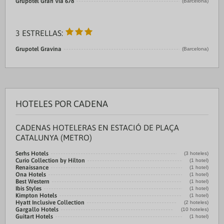
Grupotel Gran Vía 678
(Barcelona)
3 ESTRELLAS:
Grupotel Gravina
(Barcelona)
HOTELES POR CADENA
CADENAS HOTELERAS EN ESTACIÓ DE PLAÇA
CATALUNYA (METRO)
Serhs Hotels
(3 hoteles)
Curio Collection by Hilton
(1 hotel)
Renaissance
(1 hotel)
Ona Hotels
(1 hotel)
Best Western
(1 hotel)
Ibis Styles
(1 hotel)
Kimpton Hotels
(1 hotel)
Hyatt Inclusive Collection
(2 hoteles)
Gargallo Hotels
(10 hoteles)
Guitart Hotels
(1 hotel)