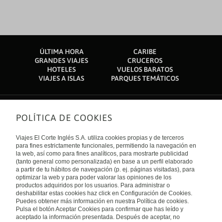
ÚLTIMA HORA
CARIBE
GRANDES VIAJES
CRUCEROS
HOTELES
VUELOS BARATOS
VIAJES A ISLAS
PARQUES TEMÁTICOS
POLÍTICA DE COOKIES
Sobre nosotros
Quiénes somos
Viajes El Corte Inglés S.A. utiliza cookies propias y de terceros
Financiación
Enlaces de interés
para fines estrictamente funcionales, permitiendo la navegación en
Sostenibilidad
la web, así como para fines analíticos, para mostrarte publicidad
Turismo accesible
(tanto general como personalizada) en base a un perfil elaborado
Guías de viaje
Tarjeta El Corte Inglés
a partir de tu hábitos de navegación (p. ej. páginas visitadas), para
Catálogos
Trabaja con nosotros
Internacional
optimizar la web y para poder valorar las opiniones de los
Auto check-in
El Corte Inglés
productos adquiridos por los usuarios. Para administrar o
Condiciones Generales
Canal Ético
deshabilitar estas cookies haz click en Configuración de Cookies.
Política de privacidad
España
Política de cookies
Puedes obtener más información en nuestra Política de cookies.
Accesibilidad
Pulsa el botón Aceptar Cookies para confirmar que has leído y
Empresas/ Grupos
aceptado la información presentada. Después de aceptar, no