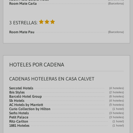
Room Mate Carla
(Barcelona)
3 ESTRELLAS:
Room Mate Pau
(Barcelona)
HOTELES POR CADENA
CADENAS HOTELERAS EN CASA CALVET
Sercotel Hotels
(4 hoteles)
Ibis Styles
(2 hoteles)
Barceló Hotel Group
(6 hoteles)
Sb Hotels
(4 hoteles)
AC Hotels by Marriott
(5 hoteles)
Curio Collection by Hilton
(1 hotel)
Serhs Hotels
(3 hoteles)
Petit Palace
(3 hoteles)
Ritz-Carlton
(1 hotel)
1881 Hoteles
(1 hotel)