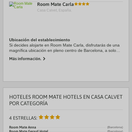
Room Mate Carla
Casa Calvet, España.
Ubicación del establecimiento
Si decides alojarte en Room Mate Carla, disfrutarás de una
magnífica ubicación en pleno centro de Barcelona, a solo
diez minutos a pie de Casa Milà y Paseo de Gracia.
Más información.
Además, este hotel se encuentra a 1,2 ...
HOTELES ROOM MATE HOTELS EN CASA CALVET
POR CATEGORÍA
4 ESTRELLAS:
Room Mate Anna
(Barcelona)
Room Mate Gerard Hotel
(Barcelona)