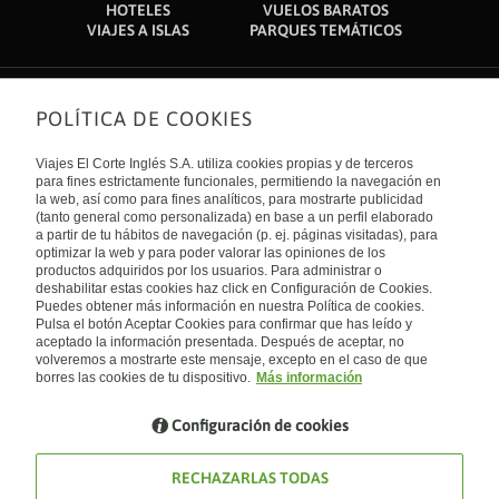
HOTELES
VUELOS BARATOS
VIAJES A ISLAS
PARQUES TEMÁTICOS
POLÍTICA DE COOKIES
Sobre nosotros
Quiénes somos
Viajes El Corte Inglés S.A. utiliza cookies propias y de terceros
Financiación
Enlaces de interés
para fines estrictamente funcionales, permitiendo la navegación en
Sostenibilidad
la web, así como para fines analíticos, para mostrarte publicidad
Turismo accesible
(tanto general como personalizada) en base a un perfil elaborado
Guías de viaje
Tarjeta El Corte Inglés
a partir de tu hábitos de navegación (p. ej. páginas visitadas), para
Catálogos
Trabaja con nosotros
Internacional
optimizar la web y para poder valorar las opiniones de los
Auto check-in
El Corte Inglés
productos adquiridos por los usuarios. Para administrar o
Condiciones Generales
Canal Ético
deshabilitar estas cookies haz click en Configuración de Cookies.
Política de privacidad
España
Política de cookies
Puedes obtener más información en nuestra Política de cookies.
Accesibilidad
Pulsa el botón Aceptar Cookies para confirmar que has leído y
Empresas/ Grupos
aceptado la información presentada. Después de aceptar, no
Visita nuestro blog
volveremos a mostrarte este mensaje, excepto en el caso de que
borres las cookies de tu dispositivo.
Más información
Blog de Viajes el Corte inglés
Configuración de cookies
RECHAZARLAS TODAS