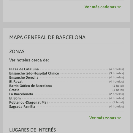
Ver más cadenas
MAPA GENERAL DE BARCELONA
ZONAS
Ver hoteles cerca de:
Plaza de Cataluña
(4 hoteles)
Ensanche Izdo-Hospital Clínico
(3 hoteles)
Ensanche Derecha
(4 hoteles)
El Raval
(4 hoteles)
Barrio Gótico de Barcelona
(1 hotel)
Gracia
(1 hotel)
La Barceloneta
(2 hoteles)
El Born
(4 hoteles)
Poblenou-Diagonal Mar
(1 hotel)
Sagrada Familia
(4 hoteles)
Ver más zonas
LUGARES DE INTERÉS