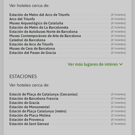
Ver hoteles cerca de:
Estación de Metro del Arco de Triunfo
(4 hoteles)
Arco del Triunfo
(4 hoteles)
Museo Arqueológico de Cataluña
(4 hoteles)
Estación de Metro de La Barceloneta
(2 hoteles)
Estación de Autobuses Norte de Barcelona
(4 hoteles)
Museo Contemporáneo de Arte de Barcelona
(4 hoteles)
Catedral de Barcelona
(4 hoteles)
Estación de Arco de Triunfo
(4 hoteles)
Museo de Cera de Barcelona
(4 hoteles)
Estación del Paseo de Gracia
(4 hoteles)
Ver más lugares de intéres
ESTACIONES
Ver hoteles cerca de:
Estació de Plaça de Catalunya (Cercanias)
(4 hoteles)
Estación de Barcelona Francia
(3 hoteles)
Estación de Gracia
(2 hoteles)
Estación de Monumental
(4 hoteles)
Estació de Plaça Catalunya (metro)
(4 hoteles)
Estación de Placa Molina
(2 hoteles)
Estación de Provenca
(4 hoteles)
Estación de Sant Gervasi
(2 hoteles)