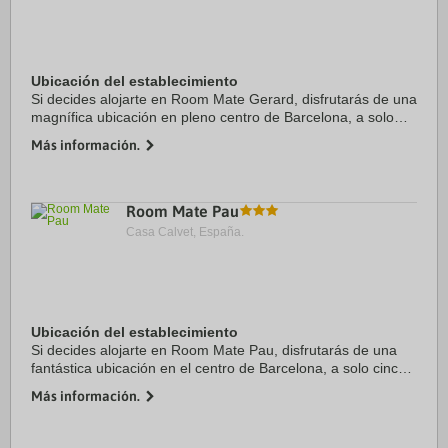
Ubicación del establecimiento
Si decides alojarte en Room Mate Gerard, disfrutarás de una
magnífica ubicación en pleno centro de Barcelona, a solo
diez minutos a pie de Plaza de Catalunya y Arco de Triunfo.
Más información.
Además, este hotel ...
Room Mate Pau
Casa Calvet, España.
Ubicación del establecimiento
Si decides alojarte en Room Mate Pau, disfrutarás de una
fantástica ubicación en el centro de Barcelona, a solo cinco
minutos a pie de La Rambla y Plaza de Catalunya. Además,
Más información.
este hotel boutique se ...