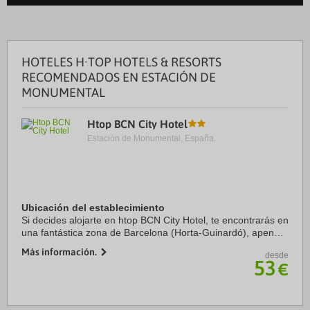
HOTELES H·TOP HOTELS & RESORTS
RECOMENDADOS EN ESTACIÓN DE
MONUMENTAL
Htop BCN City Hotel
Estación de Monumental, España.
Ubicación del establecimiento
Si decides alojarte en htop BCN City Hotel, te encontrarás en
una fantástica zona de Barcelona (Horta-Guinardó), apenas
te separarán cinco minutos en coche de Sagrada Familia y
Más información.
desde
Casa Milà. Además, este ...
53
€