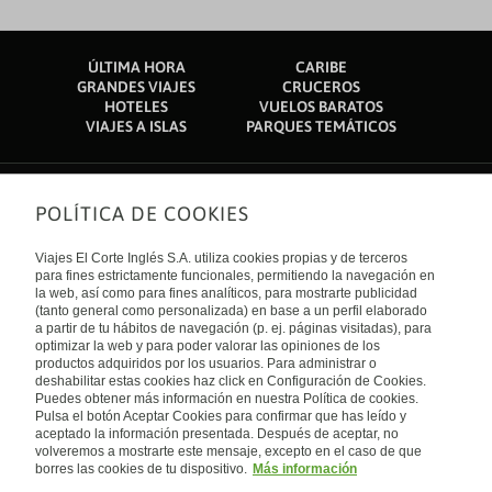
ÚLTIMA HORA
CARIBE
GRANDES VIAJES
CRUCEROS
HOTELES
VUELOS BARATOS
VIAJES A ISLAS
PARQUES TEMÁTICOS
POLÍTICA DE COOKIES
Sobre nosotros
Quiénes somos
Viajes El Corte Inglés S.A. utiliza cookies propias y de terceros
Financiación
Enlaces de interés
para fines estrictamente funcionales, permitiendo la navegación en
Sostenibilidad
la web, así como para fines analíticos, para mostrarte publicidad
Turismo accesible
(tanto general como personalizada) en base a un perfil elaborado
Guías de viaje
Tarjeta El Corte Inglés
a partir de tu hábitos de navegación (p. ej. páginas visitadas), para
Catálogos
Trabaja con nosotros
Internacional
optimizar la web y para poder valorar las opiniones de los
Auto check-in
El Corte Inglés
productos adquiridos por los usuarios. Para administrar o
Condiciones Generales
Canal Ético
deshabilitar estas cookies haz click en Configuración de Cookies.
Política de privacidad
España
Política de cookies
Puedes obtener más información en nuestra Política de cookies.
Accesibilidad
Pulsa el botón Aceptar Cookies para confirmar que has leído y
Empresas/ Grupos
aceptado la información presentada. Después de aceptar, no
Visita nuestro blog
volveremos a mostrarte este mensaje, excepto en el caso de que
borres las cookies de tu dispositivo.
Más información
Blog de Viajes el Corte inglés