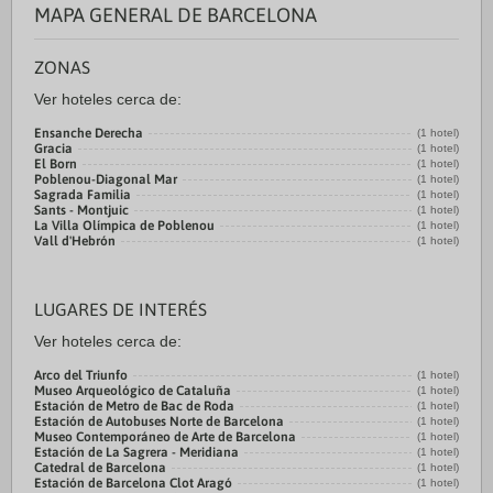
MAPA GENERAL DE BARCELONA
ZONAS
Ver hoteles cerca de:
Ensanche Derecha
(1 hotel)
Gracia
(1 hotel)
El Born
(1 hotel)
Poblenou-Diagonal Mar
(1 hotel)
Sagrada Familia
(1 hotel)
Sants - Montjuic
(1 hotel)
La Villa Olímpica de Poblenou
(1 hotel)
Vall d'Hebrón
(1 hotel)
LUGARES DE INTERÉS
Ver hoteles cerca de:
Arco del Triunfo
(1 hotel)
Museo Arqueológico de Cataluña
(1 hotel)
Estación de Metro de Bac de Roda
(1 hotel)
Estación de Autobuses Norte de Barcelona
(1 hotel)
Museo Contemporáneo de Arte de Barcelona
(1 hotel)
Estación de La Sagrera - Meridiana
(1 hotel)
Catedral de Barcelona
(1 hotel)
Estación de Barcelona Clot Aragó
(1 hotel)