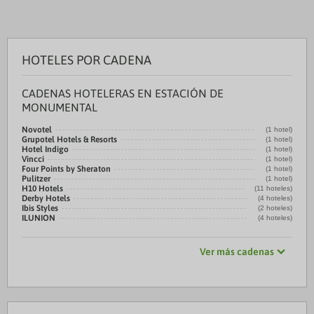
HOTELES POR CADENA
CADENAS HOTELERAS EN ESTACIÓN DE
MONUMENTAL
Novotel
(1 hotel)
Grupotel Hotels & Resorts
(1 hotel)
Hotel Indigo
(1 hotel)
Vincci
(1 hotel)
Four Points by Sheraton
(1 hotel)
Pulitzer
(1 hotel)
H10 Hotels
(11 hoteles)
Derby Hotels
(4 hoteles)
Ibis Styles
(2 hoteles)
ILUNION
(4 hoteles)
Ver más cadenas