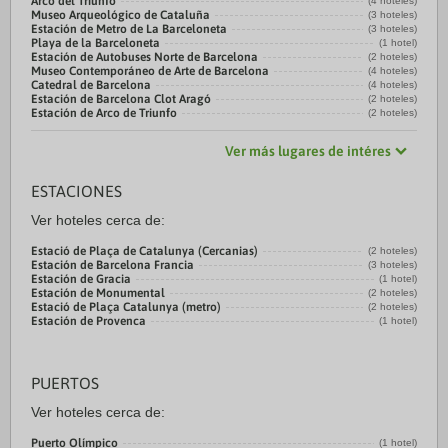
Arco del Triunfo
(4 hoteles)
Museo Arqueológico de Cataluña
(3 hoteles)
Estación de Metro de La Barceloneta
(3 hoteles)
Playa de la Barceloneta
(1 hotel)
Estación de Autobuses Norte de Barcelona
(2 hoteles)
Museo Contemporáneo de Arte de Barcelona
(4 hoteles)
Catedral de Barcelona
(4 hoteles)
Estación de Barcelona Clot Aragó
(2 hoteles)
Estación de Arco de Triunfo
(2 hoteles)
Ver más lugares de intéres
ESTACIONES
Ver hoteles cerca de:
Estació de Plaça de Catalunya (Cercanias)
(2 hoteles)
Estación de Barcelona Francia
(3 hoteles)
Estación de Gracia
(1 hotel)
Estación de Monumental
(2 hoteles)
Estació de Plaça Catalunya (metro)
(2 hoteles)
Estación de Provenca
(1 hotel)
PUERTOS
Ver hoteles cerca de:
Puerto Olímpico
(1 hotel)