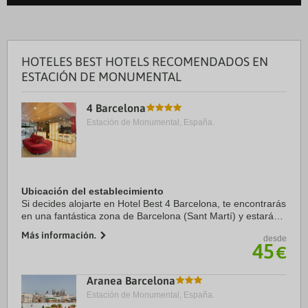
HOTELES BEST HOTELS RECOMENDADOS EN
ESTACIÓN DE MONUMENTAL
4 Barcelona
Estación de Monumental, España.
Ubicación del establecimiento
Si decides alojarte en Hotel Best 4 Barcelona, te encontrarás
en una fantástica zona de Barcelona (Sant Martí) y estarás a
menos de cinco minutos en coche de Catedral de Barcelona
Más información.
desde
y Sagrada Familia. ...
45
€
Aranea Barcelona
Estación de Monumental, España.