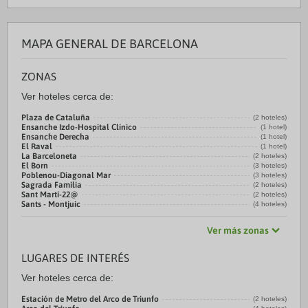
MAPA GENERAL DE BARCELONA
ZONAS
Ver hoteles cerca de:
Plaza de Cataluña
(2 hoteles)
Ensanche Izdo-Hospital Clínico
(1 hotel)
Ensanche Derecha
(1 hotel)
El Raval
(1 hotel)
La Barceloneta
(2 hoteles)
El Born
(3 hoteles)
Poblenou-Diagonal Mar
(3 hoteles)
Sagrada Familia
(2 hoteles)
Sant Martí-22@
(2 hoteles)
Sants - Montjuic
(4 hoteles)
Ver más zonas
LUGARES DE INTERÉS
Ver hoteles cerca de:
Estación de Metro del Arco de Triunfo
(2 hoteles)