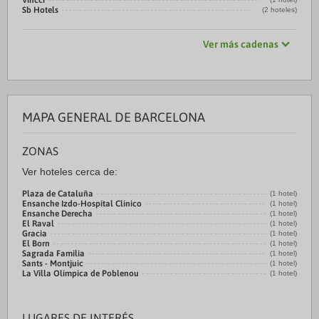
Vincci
Sb Hotels
(2 hoteles)
Ver más cadenas
MAPA GENERAL DE BARCELONA
ZONAS
Ver hoteles cerca de:
Plaza de Cataluña
(1 hotel)
Ensanche Izdo-Hospital Clínico
(1 hotel)
Ensanche Derecha
(1 hotel)
El Raval
(1 hotel)
Gracia
(1 hotel)
El Born
(1 hotel)
Sagrada Familia
(1 hotel)
Sants - Montjuic
(1 hotel)
La Villa Olímpica de Poblenou
(1 hotel)
LUGARES DE INTERÉS