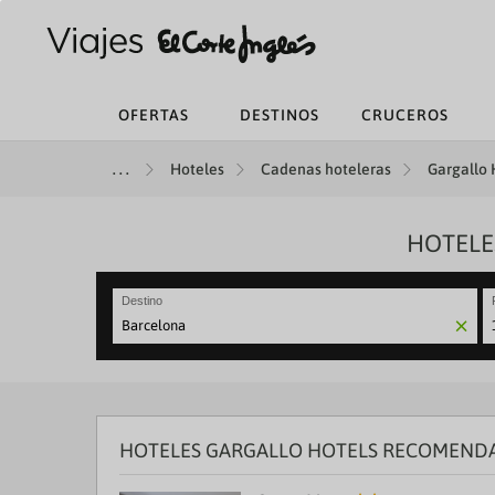
OFERTAS
DESTINOS
CRUCEROS
Hoteles
Cadenas hoteleras
Gargallo 
HOTELE
Destino
N
fo
to
in
wi
th
HOTELES GARGALLO HOTELS RECOMEND
ca
a
se