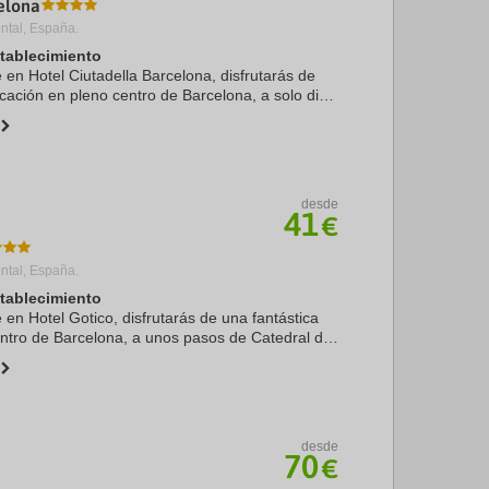
elona
tal, España.
stablecimiento
e en Hotel Ciutadella Barcelona, disfrutarás de
cación en pleno centro de Barcelona, a solo diez
Puerto de Barcelona y Catedral de Barcelona.
desde
41
€
tal, España.
stablecimiento
e en Hotel Gotico, disfrutarás de una fantástica
entro de Barcelona, a unos pasos de Catedral de
o 6 min a pie de La Rambla. Además, este hotel
desde
70
€