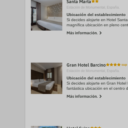
Santa Marta
a
Estación de Monumental, España.
da
P
Ubicación del establecimiento
th
Si decides alojarte en Hotel Santa
qu
magnífica ubicación en pleno cent
m
minutos a pie de Puerto de Barc
k
Más información.
este hotel se ...
to
ge
th
k
sh
fo
c
Gran Hotel Barcino
da
Estación de Monumental, España.
Ubicación del establecimiento
Si decides alojarte en Gran Hotel 
fantástica ubicación en el centro
Catedral de Barcelona y a solo 5
Más información.
Además, este hotel se ...