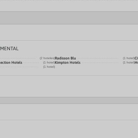
UMENTAL
Radisson Blu
Ci
(2 hoteles)
(1 hotel)
ection Hotels
Kimpton Hotels
H
(1 hotel)
(1 hotel)
(1 hotel)