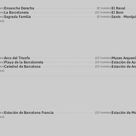
Ensanche Derecha
El Raval
les)
(9 hoteles)
La Barceloneta
El Born
les)
(10 hoteles)
Sagrada Familia
Sants - Montju
les)
(9 hoteles)
les)
Arco del Triunfo
Museo Arqueol
les)
(10 hoteles)
Playa de la Barceloneta
Estación de Au
les)
(10 hoteles)
Catedral de Barcelona
Estación de Ar
les)
(10 hoteles)
les)
Estación de Barcelona Francia
Estación de M
les)
(10 hoteles)
les)