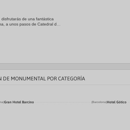
, disfrutarás de una fantástica
ona, a unos pasos de Catedral de
e La Rambla. Además, este hotel
ÓN DE MONUMENTAL POR CATEGORÍA
Gran Hotel Barcino
Hotel Gótico
na)
(Barcelona)