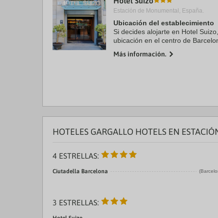
Hotel Suizo
Estación de Monumental, España.
Ubicación del establecimiento
Si decides alojarte en Hotel Suizo
ubicación en el centro de Barcel
Barcelona y a solo 7 min a pie d
Más información.
se ...
HOTELES GARGALLO HOTELS EN ESTACI
4 ESTRELLAS:
Ciutadella Barcelona
(Barcelo
3 ESTRELLAS: