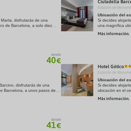
Ciutadella Barc
a
Estación de Monumen
te.
date.
ress
Press
Ubicación del e
e
the
 Marta, disfrutarás de una
Si decides alojart
estion
question
ro de Barcelona, a solo diez
una magnífica ubi
ark
mark
elona y Museo Picasso. Además,
minutos a pie de 
ey
key
Más información.
Además, ...
to
t
get
e
the
eyboard
keyboard
desde
ortcuts
shortcuts
40
€
r
for
hanging
changing
Hotel Gótico
tes.
dates.
Estación de Monumen
Ubicación del e
Barcino, disfrutarás de una
Si decides alojart
 de Barcelona, a unos pasos de
ubicación en el c
 min a pie de La Rambla.
Barcelona y a sol
Más información.
se ...
desde
41
€