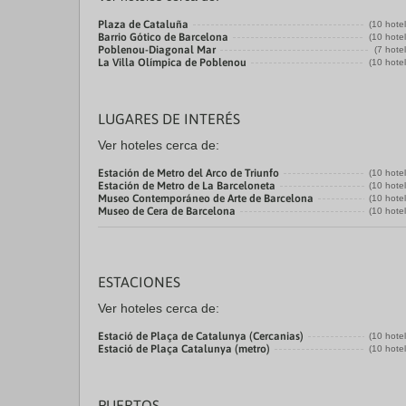
Plaza de Cataluña
(10 hote
Barrio Gótico de Barcelona
(10 hote
Poblenou-Diagonal Mar
(7 hote
La Villa Olímpica de Poblenou
(10 hote
LUGARES DE INTERÉS
Ver hoteles cerca de:
Estación de Metro del Arco de Triunfo
(10 hote
Estación de Metro de La Barceloneta
(10 hote
Museo Contemporáneo de Arte de Barcelona
(10 hote
Museo de Cera de Barcelona
(10 hote
ESTACIONES
Ver hoteles cerca de:
Estació de Plaça de Catalunya (Cercanias)
(10 hote
Estació de Plaça Catalunya (metro)
(10 hote
PUERTOS