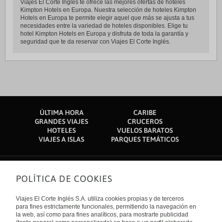
Viajes El Corte Inglés te ofrece las mejores ofertas de hoteles
Kimpton Hotels en Europa. Nuestra selección de hoteles Kimpton
Hotels en Europa te permite elegir aquel que más se ajusta a tus
necesidades entre la variedad de hoteles disponibles. Elige tu
hotel Kimpton Hotels en Europa y disfruta de toda la garantía y
seguridad que te da reservar con Viajes El Corte Inglés.
ÚLTIMA HORA
CARIBE
GRANDES VIAJES
CRUCEROS
HOTELES
VUELOS BARATOS
VIAJES A ISLAS
PARQUES TEMÁTICOS
POLÍTICA DE COOKIES
Sobre nosotros
Quiénes somos
Viajes El Corte Inglés S.A. utiliza cookies propias y de terceros
Financiación
Enlaces de interés
para fines estrictamente funcionales, permitiendo la navegación en
Sostenibilidad
la web, así como para fines analíticos, para mostrarte publicidad
Turismo accesible