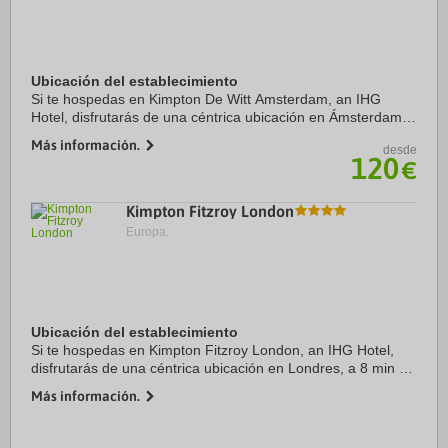
Ubicación del establecimiento
Si te hospedas en Kimpton De Witt Amsterdam, an IHG
Hotel, disfrutarás de una céntrica ubicación en Ámsterdam,
a 8 min a pie de Oude Kerk y a 13 min de Casa de Ana
Más información.
desde
Frank. Además, este hotel para familias ...
120
€
Kimpton Fitzroy London
Europa.
Ubicación del establecimiento
Si te hospedas en Kimpton Fitzroy London, an IHG Hotel,
disfrutarás de una céntrica ubicación en Londres, a 8 min a
pie de Museo Británico y a 11 min de Biblioteca Británica.
Más información.
Además, este hotel de lujo se ...