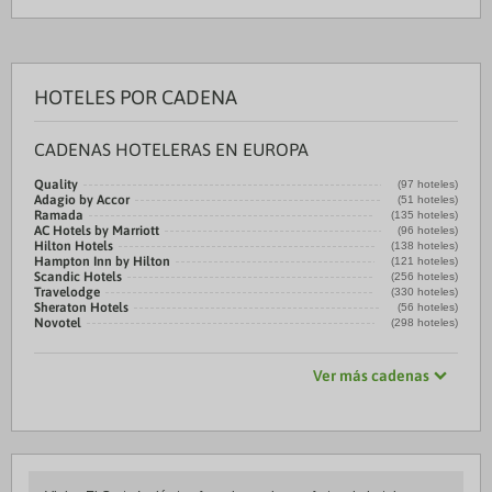
HOTELES POR CADENA
CADENAS HOTELERAS EN EUROPA
Quality
(97 hoteles)
Adagio by Accor
(51 hoteles)
Ramada
(135 hoteles)
AC Hotels by Marriott
(96 hoteles)
Hilton Hotels
(138 hoteles)
Hampton Inn by Hilton
(121 hoteles)
Scandic Hotels
(256 hoteles)
Travelodge
(330 hoteles)
Sheraton Hotels
(56 hoteles)
Novotel
(298 hoteles)
Ver más cadenas