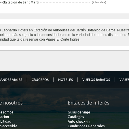
Estación de Sant Marti
les)
(2 hoteles)
eles Leonardo Hotels en Estación de Autobuses del Jardín Botánico de Barce. Nuest
uel que más se ajusta a tus necesidades entre la variedad de hoteles disponibles. 
uridad que te da reservar con Viajes El Corte Inglés.
ANDES VIAJES
CRUCEROS
HOTELES
VUELOS BARATOS
VIAJES
e nosotros
Enlaces de interés
s somos
Guías de viaje
iación
Catálogos
bilidad
Auto check-in
o accesible
Condiciones Generales