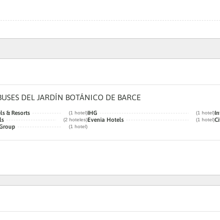
USES DEL JARDÍN BOTÁNICO DE BARCE
ls & Resorts
IHG
In
(1 hotel)
(1 hotel)
ls
Evenia Hotels
Ci
(2 hoteles)
(1 hotel)
 Group
(1 hotel)