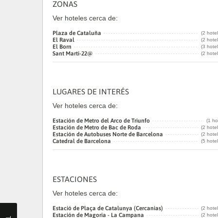
ZONAS
Ver hoteles cerca de:
Plaza de Cataluña
(2 hote
El Raval
(2 hote
El Born
(3 hote
Sant Martí-22@
(2 hote
LUGARES DE INTERÉS
Ver hoteles cerca de:
Estación de Metro del Arco de Triunfo
(1 ho
Estación de Metro de Bac de Roda
(2 hote
Estación de Autobuses Norte de Barcelona
(2 hote
Catedral de Barcelona
(5 hote
ESTACIONES
Ver hoteles cerca de:
Estació de Plaça de Catalunya (Cercanias)
(2 hote
Estación de Magoria - La Campana
(2 hote