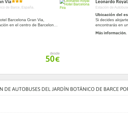
an Via
Leonardo Royal 
a
nico de Barce, España.
Estación de Autobuse
te.
date.
ress
Press
Ubicación del e
e
the
otel Barcelona Gran Via,
Si decides alojar
estion
question
ación en el centro de Barcelona,
encontrarás en un
ark
mark
 La Rambla y Plaza de
y estarás a meno
ey
key
Más información.
Barcelona y Fira ..
to
t
get
e
the
eyboard
keyboard
desde
ortcuts
shortcuts
50
€
r
for
hanging
changing
tes.
dates.
N DE AUTOBUSES DEL JARDÍN BOTÁNICO DE BARCE PO