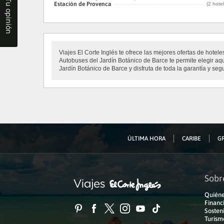
Tu opinión
Estación de Provenca
(2 hote
Viajes El Corte Inglés te ofrece las mejores ofertas de hot
Autobuses del Jardín Botánico de Barce te permite elegir aq
Jardín Botánico de Barce y disfruta de toda la garantía y seg
ÚLTIMA HORA
CARIBE
GR
Sobr
Quiéne
Financ
Sosteni
Turism