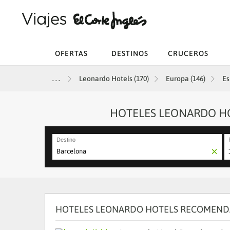
OFERTAS
DESTINOS
CRUCEROS
Leonardo Hotels (170)
Europa (146)
Es
HOTELES LEONARDO HO
Destino
N
fo
to
in
wi
th
HOTELES LEONARDO HOTELS RECOMENDA
ca
a
se