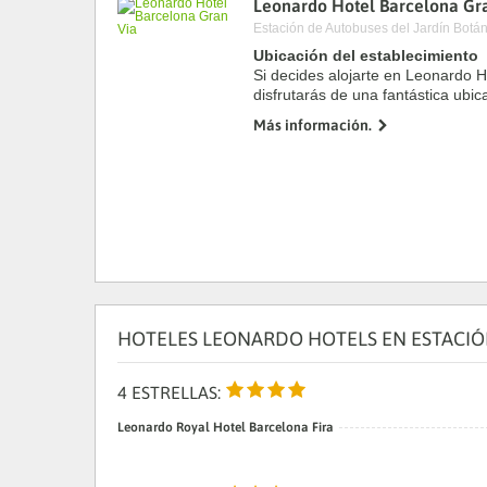
Leonardo Hotel Barcelona Gr
a
Estación de Autobuses del Jardín Botá
da
P
Ubicación del establecimiento
th
Si decides alojarte en Leonardo H
qu
disfrutarás de una fantástica ubic
m
a solo cinco minutos en coche de
k
Más información.
Catalunya. Además, este ...
to
ge
th
k
sh
fo
c
da
HOTELES LEONARDO HOTELS EN ESTACIÓ
4 ESTRELLAS:
Leonardo Royal Hotel Barcelona Fira