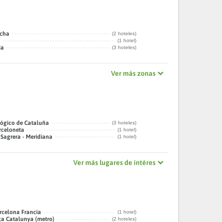
echa
(2 hoteles)
a
(1 hotel)
ia
(3 hoteles)
Ver más zonas
ógico de Cataluña
(3 hoteles)
rceloneta
(1 hotel)
 Sagrera - Meridiana
(1 hotel)
Ver más lugares de intéres
rcelona Francia
(1 hotel)
ça Catalunya (metro)
(2 hoteles)