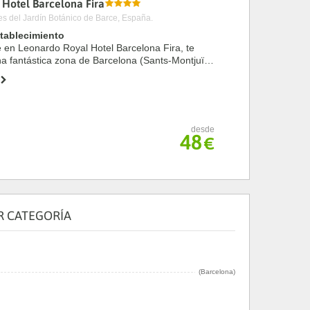
Hotel Barcelona Fira
s del Jardín Botánico de Barce, España.
stablecimiento
te en Leonardo Royal Hotel Barcelona Fira, te
a fantástica zona de Barcelona (Sants-Montjuïc)
s de cinco minutos en coche de Puerto de
.
desde
48
€
R CATEGORÍA
(Barcelona)