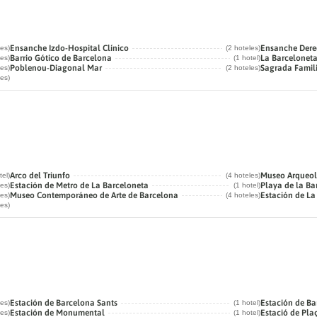
Ensanche Izdo-Hospital Clínico
Ensanche Der
les)
(2 hoteles)
Barrio Gótico de Barcelona
La Barcelonet
les)
(1 hotel)
Poblenou-Diagonal Mar
Sagrada Famil
les)
(2 hoteles)
les)
Arco del Triunfo
Museo Arqueol
tel)
(4 hoteles)
Estación de Metro de La Barceloneta
Playa de la Ba
les)
(1 hotel)
Museo Contemporáneo de Arte de Barcelona
Estación de La
les)
(4 hoteles)
les)
Estación de Barcelona Sants
Estación de Ba
les)
(1 hotel)
Estación de Monumental
Estació de Pla
les)
(1 hotel)